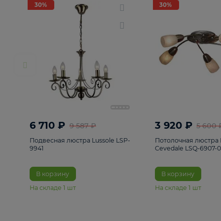
РАСПРОДАЖА
Смотреть все
Люстры
82
Светильники
222
Бра и под
30%
30%