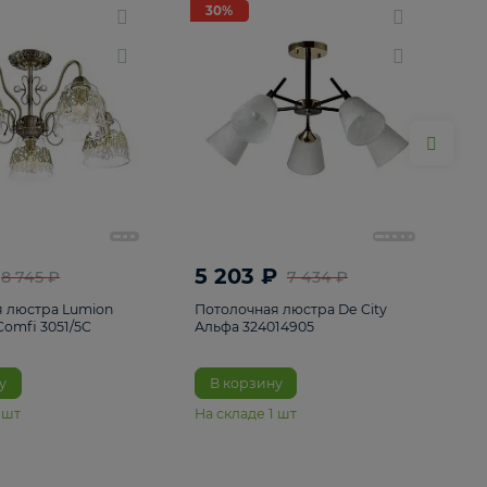
ие
8
30%
30%