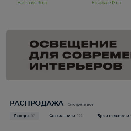
15 990 ₽
19 990 ₽
Подвесная люстра Moderli
Подвесная л
Dottie V11921-5P
Mireil V11914-
В корзину
В корзину
На складе
16
шт
На складе
17