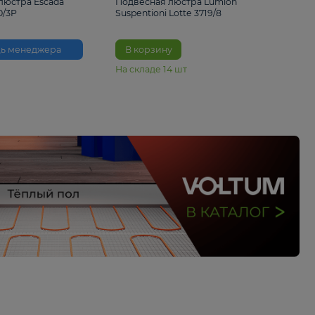
33%
6 230 ₽
4 490 ₽
6 680 
Подвесная люстра Escada
Подвесная люстра L
Reverse 2100/3P
Suspentioni Lotte 371
Помощь менеджера
В корзину
На складе
14
шт