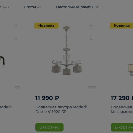
одсветки
148
Споты
47
Настольные лампы
86
Новинка