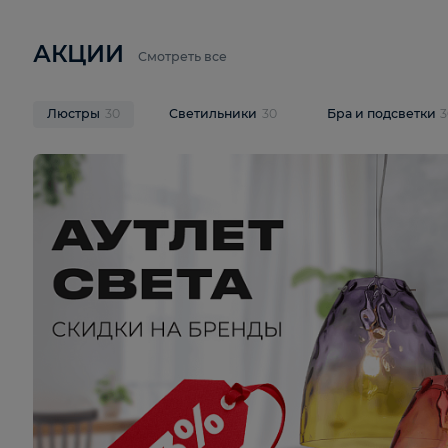
6 710 ₽
3 920 ₽
9 587 ₽
Подвесная люстра Lussole LSP-
Потолочная 
9941
Cevedale LSQ
В корзину
В корзину
На складе
1
шт
На складе
1
ш
АКЦИИ
Смотреть все
Люстры
30
Светильники
30
Бра и под