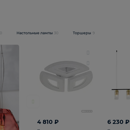
10 409 ₽
5 600 ₽
14 870 ₽
люстра Lussole
Подвесная люстра Alfa Praga
-6907-05
10773
В корзину
т
На складе
1
шт
светки
30
Настольные лампы
30
Торшеры
9