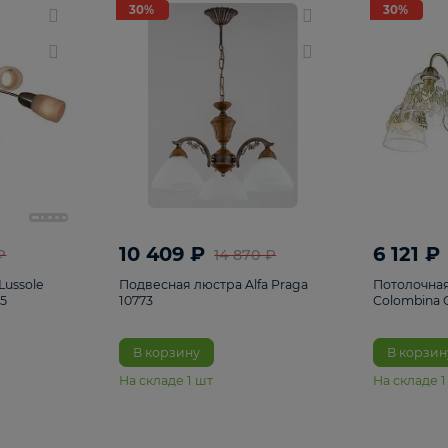
светки
96
Настольные лампы
5
Комплектующ
30%