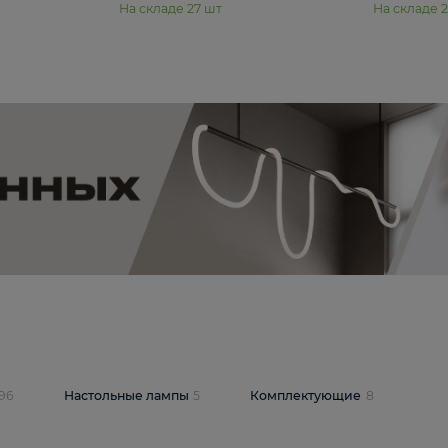
11 990 ₽
юстра Moderli
Подвесная люстра Moderli
12P
Dottie V11920-3P
В корзину
шт
На складе
27
шт