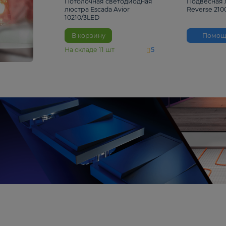
4 810 ₽
Потолочная светодиодная
люстра Escada Avior
10210/3LED
В корзину
На складе
11
шт
5