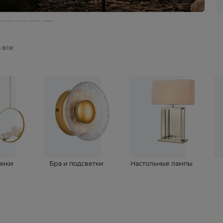
мотреть все
ветильники
Бра и подсветки
Настольные 