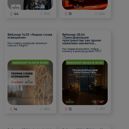
44
1105
15
658
Вебинар 14.05 «Теория слоев
Вебинар 28.04
освещения»
«Трансформация
пространства: как одним
нажатием меняются
Как создать интерьер премиум-
класса с Arlight?
функции комнаты
Как модернизировать любую
комнату в доме до уровня ПРО?
14
660
12
1117