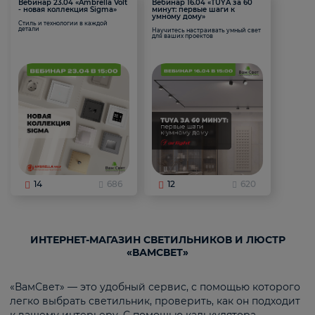
Вебинар 23.04 «Ambrella Volt
Вебинар 16.04 «TUYA за 60
- новая коллекция Sigma»
минут: первые шаги к
умному дому»
Стиль и технологии в каждой
детали
Научитесь настраивать умный свет
для ваших проектов
14
686
12
620
ИНТЕРНЕТ-МАГАЗИН СВЕТИЛЬНИКОВ И ЛЮСТР
«ВАМСВЕТ»
«ВамСвет» — это удобный сервис, с помощью которого
легко выбрать светильник, проверить, как он подходит