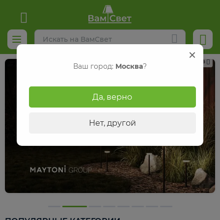
Реклама
Ваш город:
Москва
?
Да, верно
Нет, другой