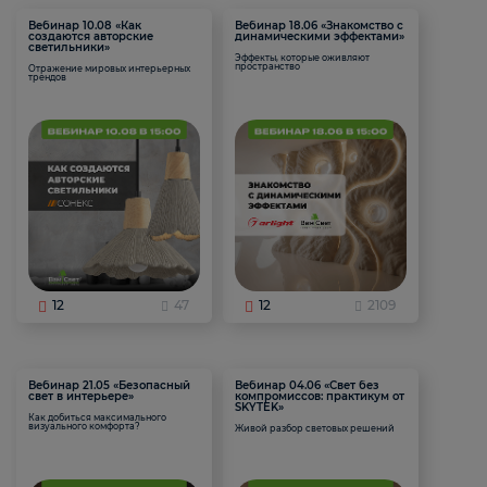
Вебинар 10.08 «Как
Вебинар 18.06 «Знакомство с
создаются авторские
динамическими эффектами»
светильники»
Эффекты, которые оживляют
пространство
Отражение мировых интерьерных
трендов
12
47
12
2109
Вебинар 21.05 «Безопасный
Вебинар 04.06 «Свет без
свет в интерьере»
компромиссов: практикум от
SKYTEK»
Как добиться максимального
визуального комфорта?
Живой разбор световых решений