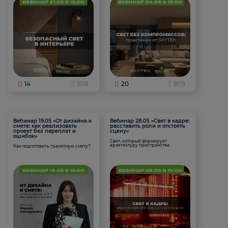
14
658
20
809
Вебинар 19.05 «От дизайна к
Вебинар 28.05 «Свет в кадре:
смете: как реализовать
расставить роли и отстоять
проект без переплат и
сцену»
ошибок»
Свет, который формирует
архитектуру пространства.
Как подготовить грамотную смету?