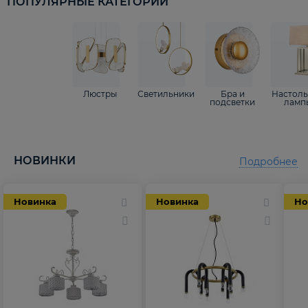
ПОПУЛЯРНЫЕ КАТЕГОРИИ
Люстры
Светильники
Бра и
Настол
подсветки
ламп
НОВИНКИ
Подробнее
Новинка
Новинка
Но