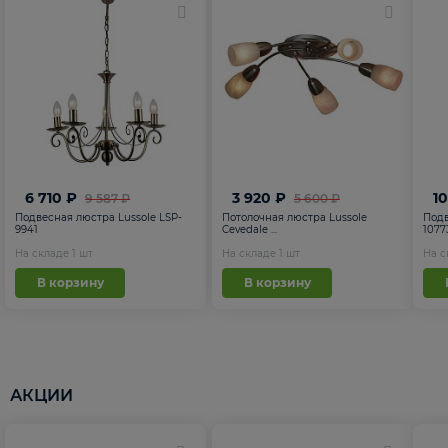
6 710 ₽
3 920 ₽
1
9 587 ₽
5 600 ₽
Подвесная люстра Lussole LSP-
Потолочная люстра Lussole
Подв
9941
Cevedale ...
1077
На складе
1
шт
На складе
1
шт
На 
В корзину
В корзину
АКЦИИ