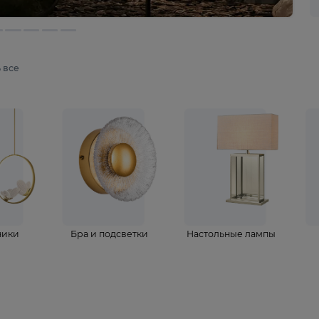
мотреть все
ветильники
Бра и подсветки
Настольные 