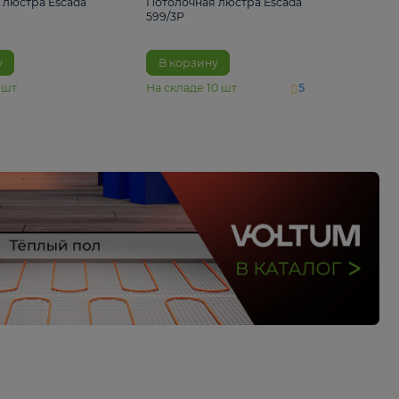
4 890 ₽
6 430 ₽
Потолочная люстра Escada
Потолочная люстра 
1116/3PL
599/3P
В корзину
В корзину
На складе
6
шт
На складе
10
шт