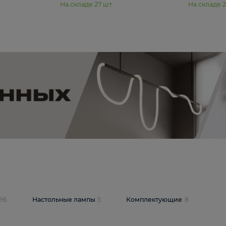
11 990 ₽
юстра Moderli
Подвесная люстра Moderli
12P
Dottie V11920-3P
В корзину
шт
На складе
27
шт