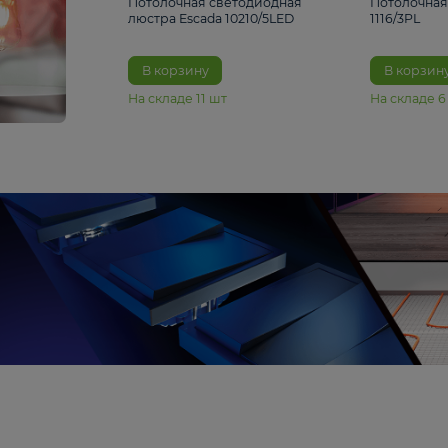
6 990 ₽
Потолочная светодиодная
люстра Escada 10210/5LED
В корзину
На складе
11
шт