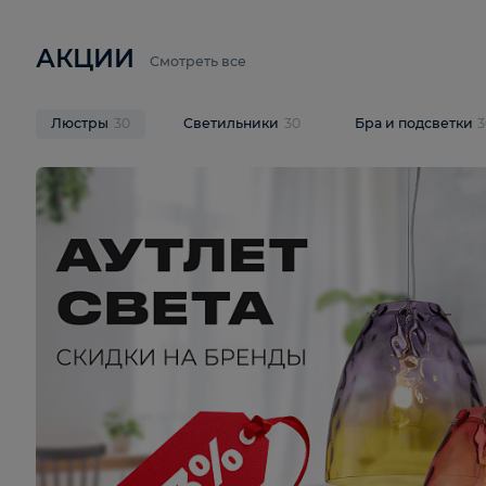
6 710 ₽
3 920 ₽
9 587 ₽
Подвесная люстра Lussole LSP-
Потолочная 
9941
Cevedale LSQ
В корзину
В корзину
На складе
1
шт
На складе
1
ш
АКЦИИ
Смотреть все
Люстры
30
Светильники
30
Бра и под