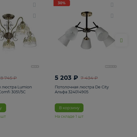
ие
8
30%
30%