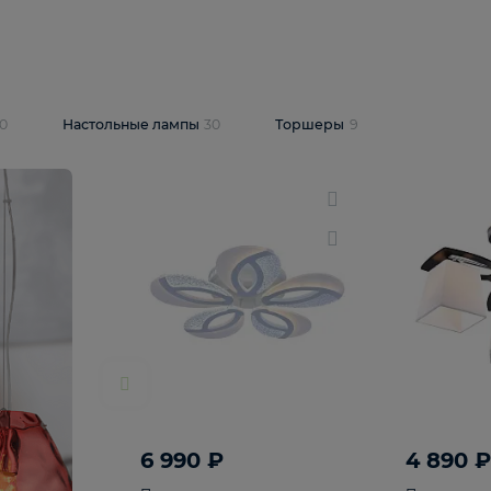
10 409 ₽
5 600 ₽
14 870 ₽
люстра Lussole
Подвесная люстра Alfa Praga
-6907-05
10773
В корзину
т
На складе
1
шт
светки
30
Настольные лампы
30
Торшеры
9