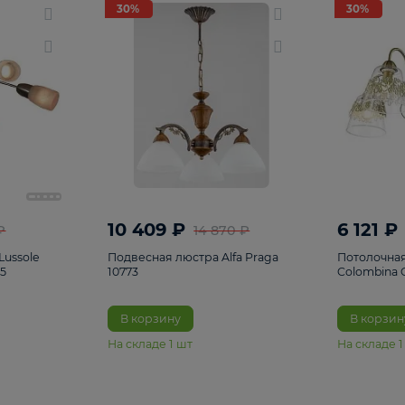
светки
96
Настольные лампы
5
Комплектующ
30%