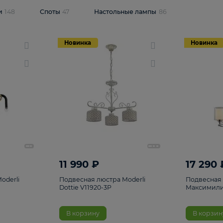
одсветки
148
Споты
47
Настольные лампы
86
Новинка