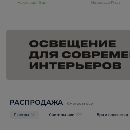
15 990 ₽
19 990 ₽
Подвесная люстра Moderli
Подвесная л
Dottie V11921-5P
Mireil V11914-
В корзину
В корзину
На складе
16
шт
На складе
17