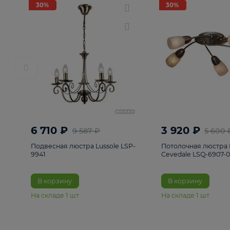
РАСПРОДАЖА
Смотреть все
Люстры
82
Светильники
222
Бра и под
30%
30%