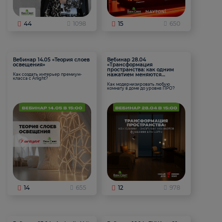
44
1098
15
650
Вебинар 14.05 «Теория слоев
Вебинар 28.04
освещения»
«Трансформация
пространства: как одним
нажатием меняются
Как создать интерьер премиум-
класса с Arlight?
функции комнаты
Как модернизировать любую
комнату в доме до уровня ПРО?
14
655
12
978