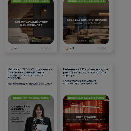
14
653
20
804
Вебинар 19.05 «От дизайна к
Вебинар 28.05 «Свет в кадре:
смете: как реализовать
расставить роли и отстоять
проект без переплат и
сцену»
ошибок»
Свет, который формирует
архитектуру пространства.
Как подготовить грамотную смету?