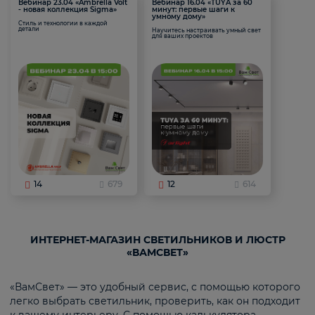
Вебинар 23.04 «Ambrella Volt
Вебинар 16.04 «TUYA за 60
- новая коллекция Sigma»
минут: первые шаги к
умному дому»
Стиль и технологии в каждой
детали
Научитесь настраивать умный свет
для ваших проектов
14
679
12
614
ИНТЕРНЕТ-МАГАЗИН СВЕТИЛЬНИКОВ И ЛЮСТР
«ВАМСВЕТ»
«ВамСвет» — это удобный сервис, с помощью которого
легко выбрать светильник, проверить, как он подходит