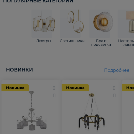
ПОПУЛЯРНЫЕ КАТЕГОРИИ
Люстры
Светильники
Бра и
Настол
подсветки
ламп
НОВИНКИ
Подробнее
Новинка
Новинка
Но