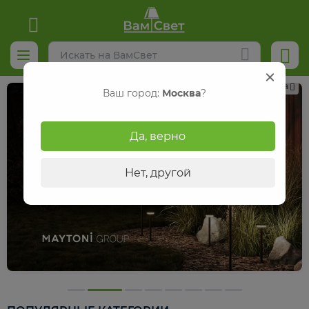
Реклама
Ваш город:
Москва
?
Да, верно
Нет, другой