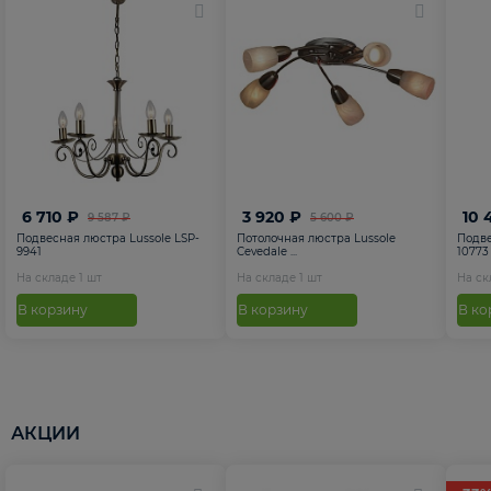
6 710 ₽
3 920 ₽
10 
9 587 ₽
5 600 ₽
Подвесная люстра Lussole LSP-
Потолочная люстра Lussole
Подве
9941
Cevedale ...
10773
На складе
1
шт
На складе
1
шт
На с
В корзину
В корзину
В ко
АКЦИИ