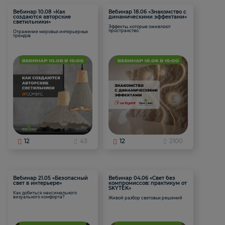
Вебинар 10.08 «Как
Вебинар 18.06 «Знакомство с
создаются авторские
динамическими эффектами»
светильники»
Эффекты, которые оживляют
пространство
Отражение мировых интерьерных
трендов
12
43
12
2100
Вебинар 21.05 «Безопасный
Вебинар 04.06 «Свет без
свет в интерьере»
компромиссов: практикум от
SKYTEK»
Как добиться максимального
визуального комфорта?
Живой разбор световых решений