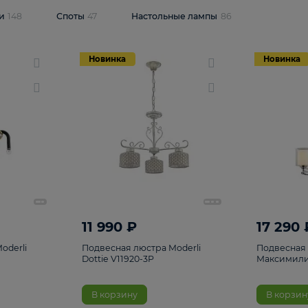
одсветки
148
Споты
47
Настольные лампы
86
Новинка