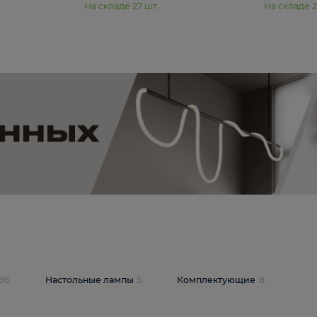
11 990 ₽
юстра Moderli
Подвесная люстра Moderli
12P
Dottie V11920-3P
В корзину
шт
На складе
27
шт