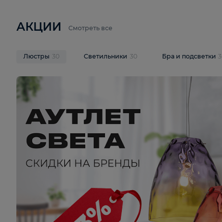
6 710 ₽
3 920 ₽
9 587 ₽
Подвесная люстра Lussole LSP-
Потолочная 
9941
Cevedale LSQ
В корзину
В корзину
На складе
1
шт
На складе
1
ш
АКЦИИ
Смотреть все
Люстры
30
Светильники
30
Бра и под