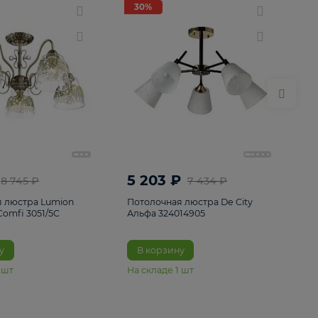
ие
8
30%
30%