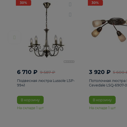
РАСПРОДАЖА
Смотреть все
Люстры
82
Светильники
222
Бра и под
30%
30%