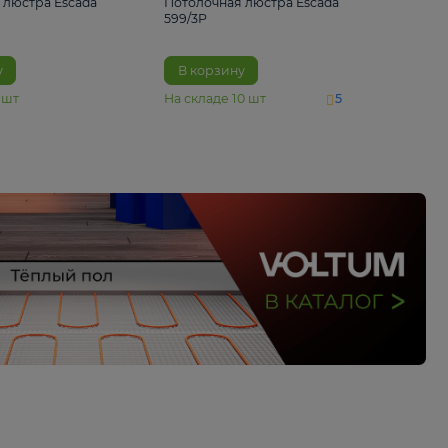
4 890 ₽
6 430 ₽
Потолочная люстра Escada
Потолочная люстра 
1116/3PL
599/3P
В корзину
В корзину
На складе
6
шт
На складе
10
шт