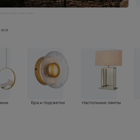
мотреть все
ветильники
Бра и подсветки
Настольные 