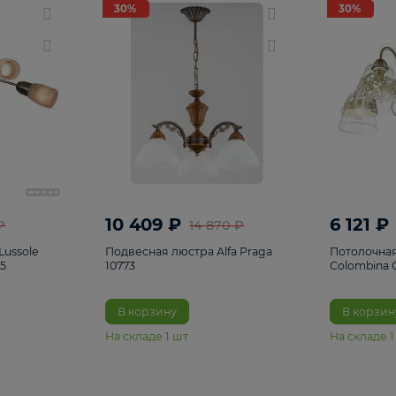
светки
96
Настольные лампы
5
Комплектующ
30%