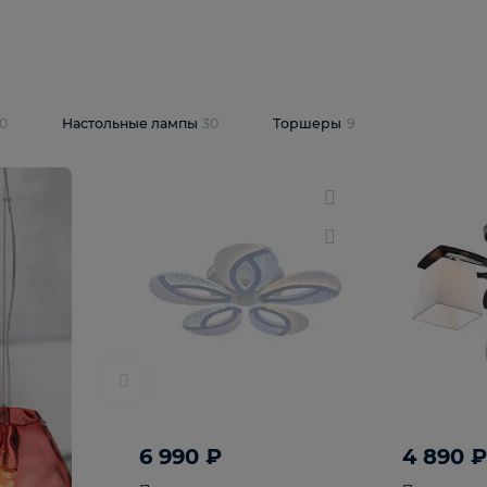
10 409 ₽
5 600 ₽
14 870 ₽
люстра Lussole
Подвесная люстра Alfa Praga
-6907-05
10773
В корзину
т
На складе
1
шт
светки
30
Настольные лампы
30
Торшеры
9