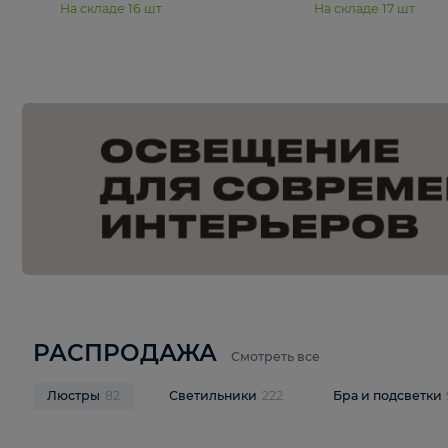
15 990 ₽
19 990 ₽
Подвесная люстра Moderli
Подвесная л
Dottie V11921-5P
Mireil V11914-
В корзину
В корзину
На складе
16
шт
На складе
17