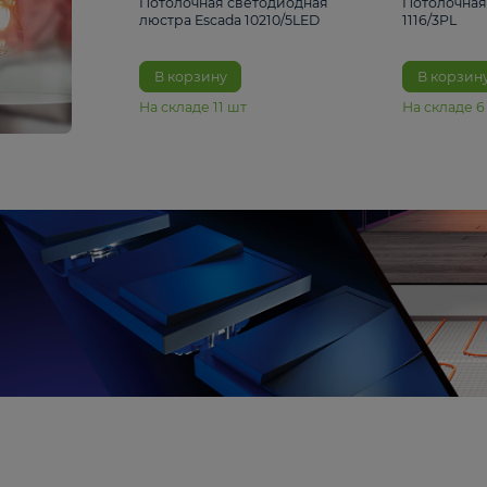
6 990 ₽
Потолочная светодиодная
люстра Escada 10210/5LED
В корзину
На складе
11
шт