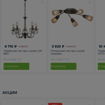
6 710 ₽
3 920 ₽
10 
9 587 ₽
5 600 ₽
Подвесная люстра Lussole LSP-
Потолочная люстра Lussole
Подве
9941
Cevedale ...
10773
На складе
1
шт
На складе
1
шт
На с
В корзину
В корзину
В ко
АКЦИИ