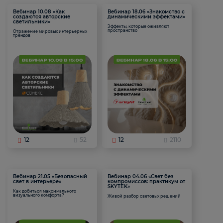
Вебинар 10.08 «Как
Вебинар 18.06 «Знакомство с
создаются авторские
динамическими эффектами»
светильники»
Эффекты, которые оживляют
пространство
Отражение мировых интерьерных
трендов
12
52
12
2110
Вебинар 21.05 «Безопасный
Вебинар 04.06 «Свет без
свет в интерьере»
компромиссов: практикум от
SKYTEK»
Как добиться максимального
визуального комфорта?
Живой разбор световых решений