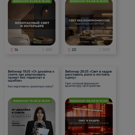
14
660
20
809
Вебинар 19.05 «От дизайна к
Вебинар 28.05 «Свет в кадре:
смете: как реализовать
расставить роли и отстоять
проект без переплат и
сцену»
ошибок»
Свет, который формирует
архитектуру пространства.
Как подготовить грамотную смету?