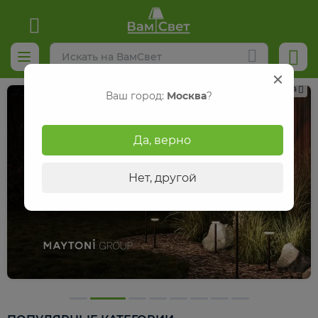
Реклама
Ваш город:
Москва
?
Да, верно
Нет, другой