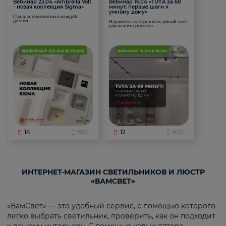
Вебинар 23.04 «Ambrella Volt
Вебинар 16.04 «TUYA за 60
- новая коллекция Sigma»
минут: первые шаги к
умному дому»
Стиль и технологии в каждой
детали
Научитесь настраивать умный свет
для ваших проектов
14
693
12
620
ИНТЕРНЕТ-МАГАЗИН СВЕТИЛЬНИКОВ И ЛЮСТР
«ВАМСВЕТ»
«ВамСвет» — это удобный сервис, с помощью которого
легко выбрать светильник, проверить, как он подходит