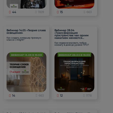
44
1109
15
663
Вебинар 14.05 «Теория слоев
Вебинар 28.04
освещения»
«Трансформация
пространства: как одним
нажатием меняются
Как создать интерьер премиум-
класса с Arlight?
функции комнаты
Как модернизировать любую
комнату в доме до уровня ПРО?
14
663
12
1178