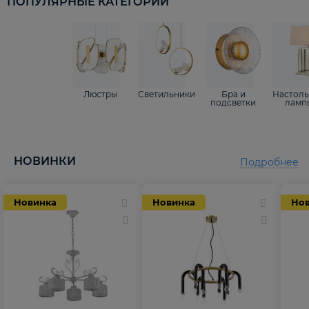
ПОПУЛЯРНЫЕ КАТЕГОРИИ
Люстры
Светильники
Бра и
Настол
подсветки
ламп
НОВИНКИ
Подробнее
Новинка
Новинка
Но