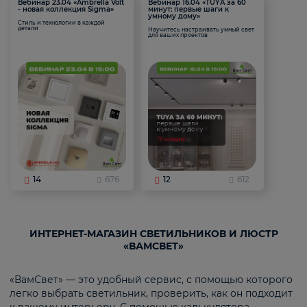
Вебинар 23.04 «Ambrella Volt
Вебинар 16.04 «TUYA за 60
- новая коллекция Sigma»
минут: первые шаги к
умному дому»
Стиль и технологии в каждой
детали
Научитесь настраивать умный свет
для ваших проектов
14
676
12
612
ИНТЕРНЕТ-МАГАЗИН СВЕТИЛЬНИКОВ И ЛЮСТР
«ВАМСВЕТ»
«ВамСвет» — это удобный сервис, с помощью которого
легко выбрать светильник, проверить, как он подходит