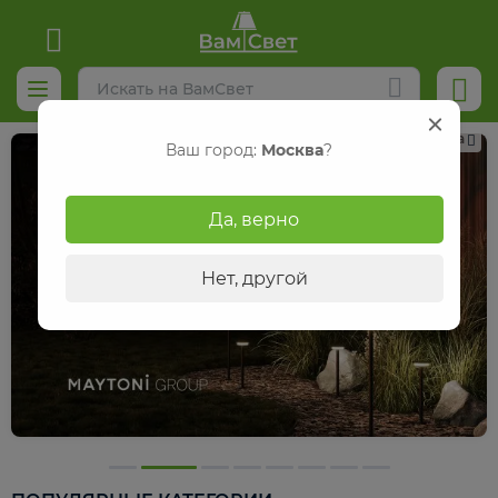
Реклама
Ваш город:
Москва
?
Да, верно
Нет, другой