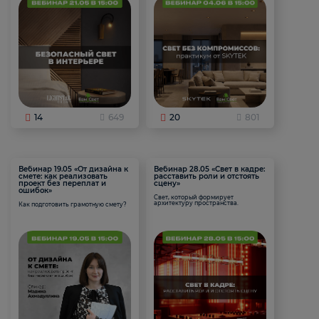
14
649
20
801
Вебинар 19.05 «От дизайна к
Вебинар 28.05 «Свет в кадре:
смете: как реализовать
расставить роли и отстоять
проект без переплат и
сцену»
ошибок»
Свет, который формирует
архитектуру пространства.
Как подготовить грамотную смету?