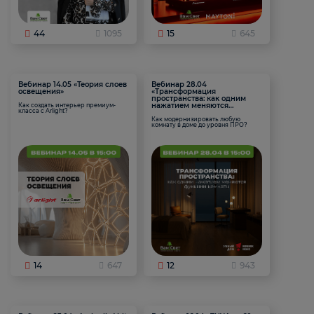
44
1095
15
645
Вебинар 14.05 «Теория слоев
Вебинар 28.04
освещения»
«Трансформация
пространства: как одним
нажатием меняются
Как создать интерьер премиум-
класса с Arlight?
функции комнаты
Как модернизировать любую
комнату в доме до уровня ПРО?
14
647
12
943