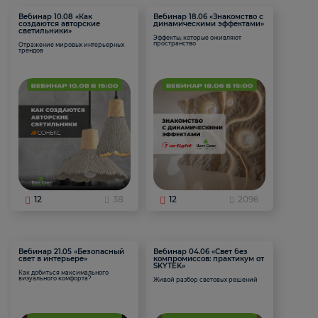
Вебинар 10.08 «Как
Вебинар 18.06 «Знакомство с
создаются авторские
динамическими эффектами»
светильники»
Эффекты, которые оживляют
пространство
Отражение мировых интерьерных
трендов
12
38
12
2096
Вебинар 21.05 «Безопасный
Вебинар 04.06 «Свет без
свет в интерьере»
компромиссов: практикум от
SKYTEK»
Как добиться максимального
визуального комфорта?
Живой разбор световых решений