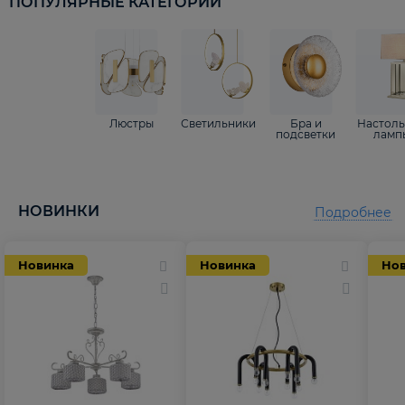
ПОПУЛЯРНЫЕ КАТЕГОРИИ
Люстры
Светильники
Бра и
Настол
подсветки
ламп
НОВИНКИ
Подробнее
Новинка
Новинка
Но