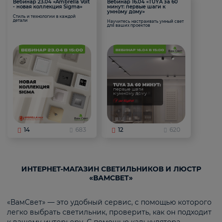
Вебинар 23.04 «Ambrella Volt
Вебинар 16.04 «TUYA за 60
- новая коллекция Sigma»
минут: первые шаги к
умному дому»
Стиль и технологии в каждой
детали
Научитесь настраивать умный свет
для ваших проектов
14
683
12
620
ИНТЕРНЕТ-МАГАЗИН СВЕТИЛЬНИКОВ И ЛЮСТР
«ВАМСВЕТ»
«ВамСвет» — это удобный сервис, с помощью которого
легко выбрать светильник, проверить, как он подходит