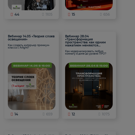
44
1105
15
656
Вебинар 14.05 «Теория слоев
Вебинар 28.04
освещения»
«Трансформация
пространства: как одним
нажатием меняются
Как создать интерьер премиум-
класса с Arlight?
функции комнаты
Как модернизировать любую
комнату в доме до уровня ПРО?
14
659
12
1075