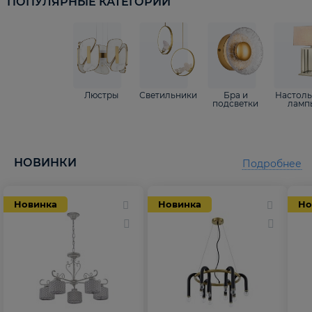
ПОПУЛЯРНЫЕ КАТЕГОРИИ
Люстры
Светильники
Бра и
Настол
подсветки
ламп
НОВИНКИ
Подробнее
Новинка
Новинка
Но