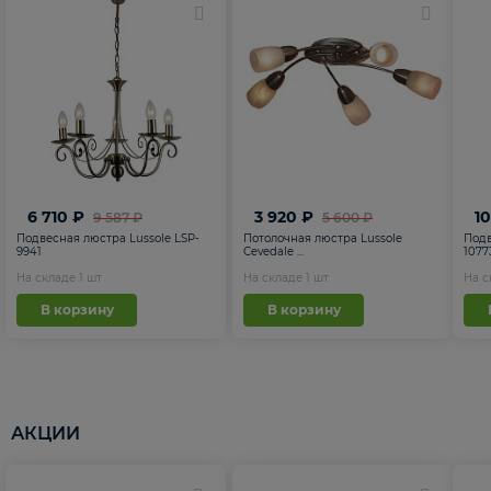
6 710 ₽
3 920 ₽
1
9 587 ₽
5 600 ₽
Подвесная люстра Lussole LSP-
Потолочная люстра Lussole
Подв
9941
Cevedale ...
1077
На складе
1
шт
На складе
1
шт
На 
В корзину
В корзину
АКЦИИ