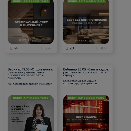
14
656
20
807
Вебинар 19.05 «От дизайна к
Вебинар 28.05 «Свет в кадре:
смете: как реализовать
расставить роли и отстоять
проект без переплат и
сцену»
ошибок»
Свет, который формирует
архитектуру пространства.
Как подготовить грамотную смету?