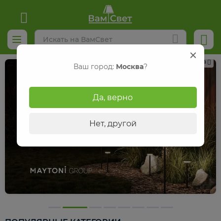
Реклама
Ваш город:
Москва
?
Да, верно
Нет, другой