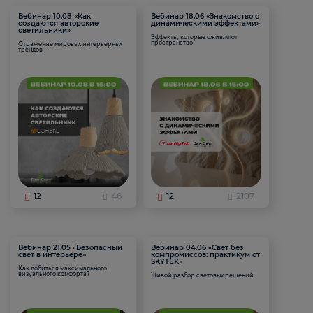
Вебинар 10.08 «Как
Вебинар 18.06 «Знакомство с
создаются авторские
динамическими эффектами»
светильники»
Эффекты, которые оживляют
пространство
Отражение мировых интерьерных
трендов
12
46
12
2107
Вебинар 21.05 «Безопасный
Вебинар 04.06 «Свет без
свет в интерьере»
компромиссов: практикум от
SKYTEK»
Как добиться максимального
визуального комфорта?
Живой разбор световых решений