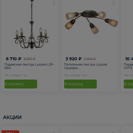
6 710 ₽
3 920 ₽
10 
9 587 ₽
5 600 ₽
Подвесная люстра Lussole LSP-
Потолочная люстра Lussole
Подве
9941
Cevedale ...
10773
На складе
1
шт
На складе
1
шт
На с
В корзину
В корзину
В ко
АКЦИИ