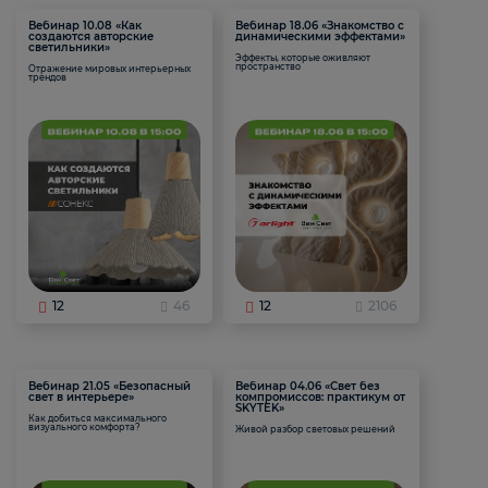
Вебинар 10.08 «Как
Вебинар 18.06 «Знакомство с
создаются авторские
динамическими эффектами»
светильники»
Эффекты, которые оживляют
пространство
Отражение мировых интерьерных
трендов
12
46
12
2106
Вебинар 21.05 «Безопасный
Вебинар 04.06 «Свет без
свет в интерьере»
компромиссов: практикум от
SKYTEK»
Как добиться максимального
визуального комфорта?
Живой разбор световых решений