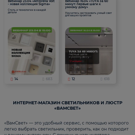
Вебинар 23.04 «Ambrella Volt
Вебинар 16.04 «TUYA за 60
- новая коллекция Sigma»
минут: первые шаги к
умному дому»
Стиль и технологии в каждой
детали
Научитесь настраивать умный свет
для ваших проектов
14
683
12
618
ИНТЕРНЕТ-МАГАЗИН СВЕТИЛЬНИКОВ И ЛЮСТР
«ВАМСВЕТ»
«ВамСвет» — это удобный сервис, с помощью которого
легко выбрать светильник, проверить, как он подходит