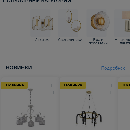
ПОПУЛЯРНЫЕ КАТЕГОРИИ
Люстры
Светильники
Бра и
Настол
подсветки
ламп
НОВИНКИ
Подробнее
Новинка
Новинка
Но