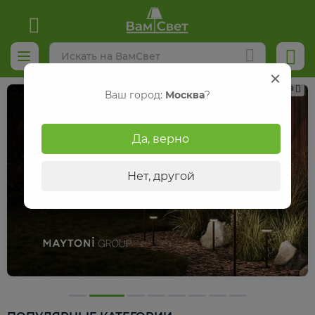
Реклама
Ваш город:
Москва
?
Да, верно
Нет, другой