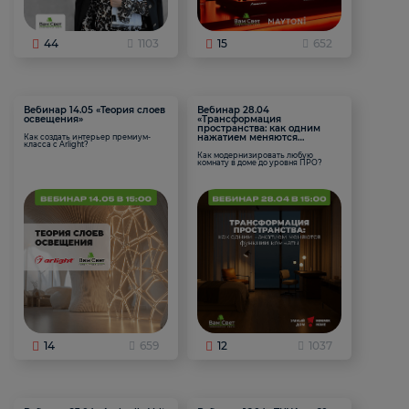
44
1103
15
652
Вебинар 14.05 «Теория слоев
Вебинар 28.04
освещения»
«Трансформация
пространства: как одним
нажатием меняются
Как создать интерьер премиум-
класса с Arlight?
функции комнаты
Как модернизировать любую
комнату в доме до уровня ПРО?
14
659
12
1037