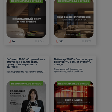
14
655
20
807
Вебинар 19.05 «От дизайна к
Вебинар 28.05 «Свет в кадре:
смете: как реализовать
расставить роли и отстоять
проект без переплат и
сцену»
ошибок»
Свет, который формирует
архитектуру пространства.
Как подготовить грамотную смету?