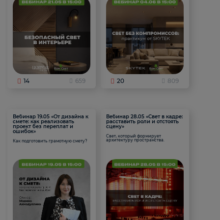
14
659
20
809
Вебинар 19.05 «От дизайна к
Вебинар 28.05 «Свет в кадре:
смете: как реализовать
расставить роли и отстоять
проект без переплат и
сцену»
ошибок»
Свет, который формирует
архитектуру пространства.
Как подготовить грамотную смету?