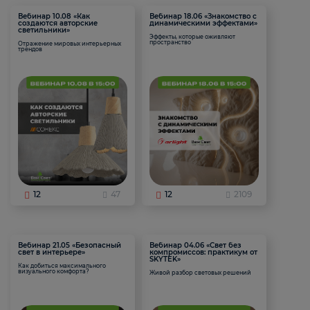
Вебинар 10.08 «Как
Вебинар 18.06 «Знакомство с
создаются авторские
динамическими эффектами»
светильники»
Эффекты, которые оживляют
пространство
Отражение мировых интерьерных
трендов
12
47
12
2109
Вебинар 21.05 «Безопасный
Вебинар 04.06 «Свет без
свет в интерьере»
компромиссов: практикум от
SKYTEK»
Как добиться максимального
визуального комфорта?
Живой разбор световых решений