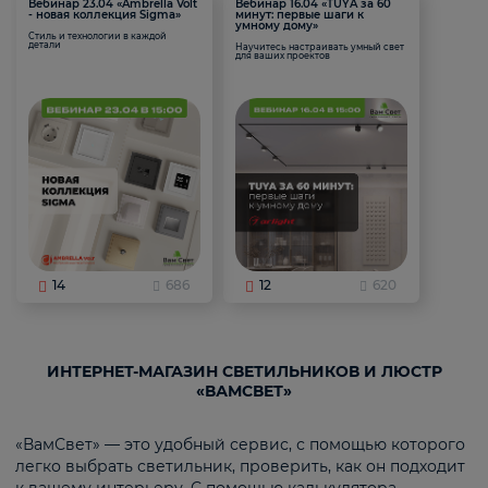
Вебинар 23.04 «Ambrella Volt
Вебинар 16.04 «TUYA за 60
- новая коллекция Sigma»
минут: первые шаги к
умному дому»
Стиль и технологии в каждой
детали
Научитесь настраивать умный свет
для ваших проектов
14
686
12
620
ИНТЕРНЕТ-МАГАЗИН СВЕТИЛЬНИКОВ И ЛЮСТР
«ВАМСВЕТ»
«ВамСвет» — это удобный сервис, с помощью которого
легко выбрать светильник, проверить, как он подходит