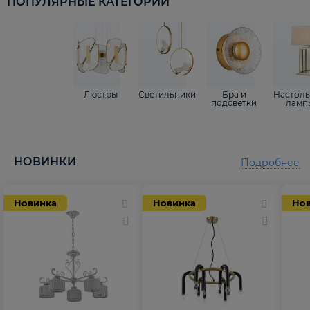
ПОПУЛЯРНЫЕ КАТЕГОРИИ
Люстры
Светильники
Бра и
Настол
подсветки
ламп
НОВИНКИ
Подробнее
Новинка
Новинка
Но