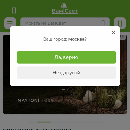
Реклама
Ваш город:
Москва
?
Да, верно
Нет, другой