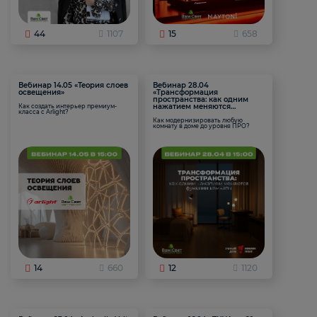
44
1107
15
658
Вебинар 14.05 «Теория слоев
Вебинар 28.04
освещения»
«Трансформация
пространства: как одним
нажатием меняются
Как создать интерьер премиум-
класса с Arlight?
функции комнаты
Как модернизировать любую
комнату в доме до уровня ПРО?
14
660
12
1120