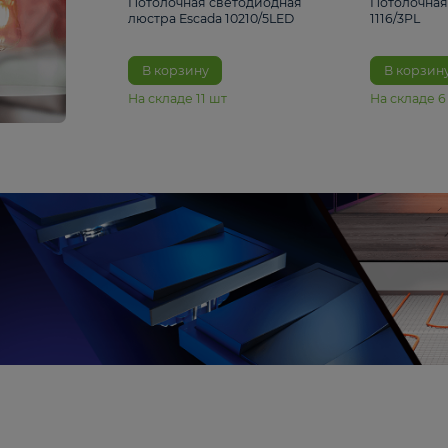
6 990 ₽
Потолочная светодиодная
люстра Escada 10210/5LED
В корзину
На складе
11
шт