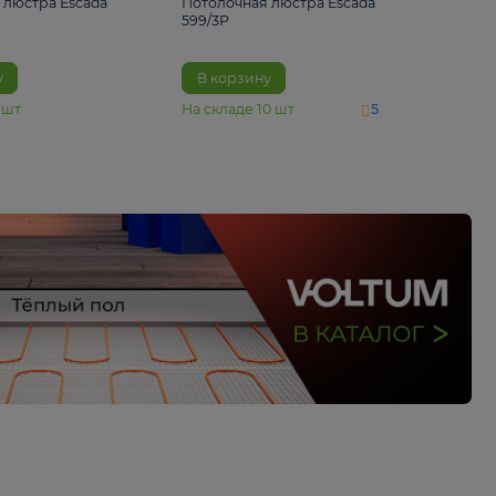
4 890 ₽
6 430 ₽
Потолочная люстра Escada
Потолочная люстра 
1116/3PL
599/3P
В корзину
В корзину
На складе
6
шт
На складе
10
шт