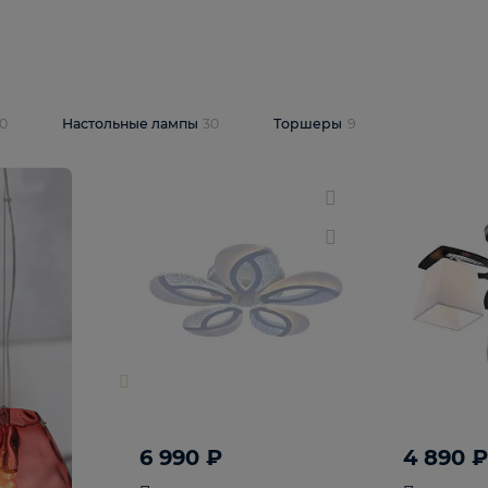
10 409 ₽
5 600 ₽
14 870 ₽
люстра Lussole
Подвесная люстра Alfa Praga
-6907-05
10773
В корзину
т
На складе
1
шт
светки
30
Настольные лампы
30
Торшеры
9