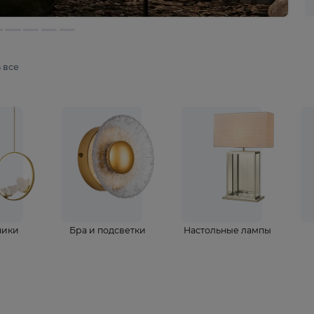
мотреть все
ветильники
Бра и подсветки
Настольные 