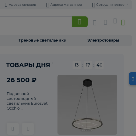
Адреса складов
Адреса магазинов
Торшеры
Трековые светильники
Э
Реклама
ТОВАРЫ ДНЯ
13
:
17
26 500 ₽
Подвесной
светодиодный
светильник Eurosvet
Occhio ...