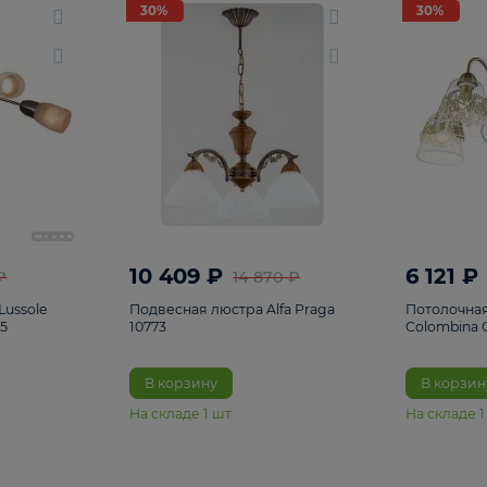
светки
96
Настольные лампы
5
Комплектующ
30%