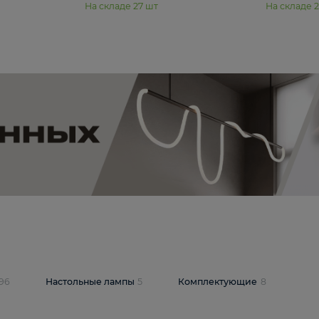
11 990 ₽
юстра Moderli
Подвесная люстра Moderli
12P
Dottie V11920-3P
В корзину
шт
На складе
27
шт