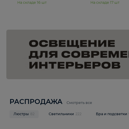
15 990 ₽
19 990 ₽
Подвесная люстра Moderli
Подвесная л
Dottie V11921-5P
Mireil V11914-
В корзину
В корзину
На складе
16
шт
На складе
17