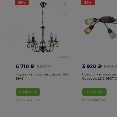
РАСПРОДАЖА
Смотреть все
Люстры
82
Светильники
222
Бра и под
30%
30%