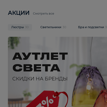
6 710 ₽
3 920 ₽
9 587 ₽
Подвесная люстра Lussole LSP-
Потолочная 
9941
Cevedale LSQ
В корзину
В корзину
На складе
1
шт
На складе
1
ш
АКЦИИ
Смотреть все
Люстры
30
Светильники
30
Бра и под