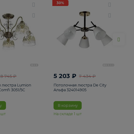
ие
8
30%
30%