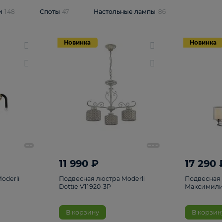
одсветки
148
Споты
47
Настольные лампы
86
Новинка