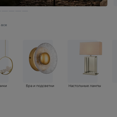
мотреть все
ветильники
Бра и подсветки
Настольные 