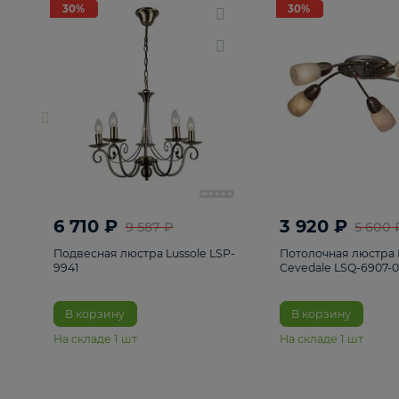
РАСПРОДАЖА
Смотреть все
Люстры
82
Светильники
222
Бра и под
30%
30%