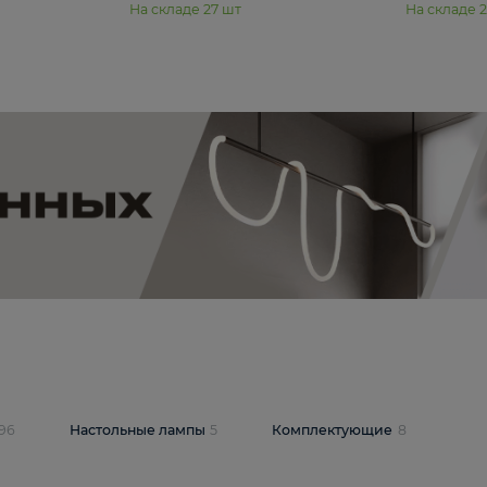
11 990 ₽
юстра Moderli
Подвесная люстра Moderli
12P
Dottie V11920-3P
В корзину
шт
На складе
27
шт