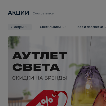
6 710 ₽
3 920 ₽
9 587 ₽
Подвесная люстра Lussole LSP-
Потолочная 
9941
Cevedale LSQ
В корзину
В корзину
На складе
1
шт
На складе
1
ш
АКЦИИ
Смотреть все
Люстры
30
Светильники
30
Бра и под