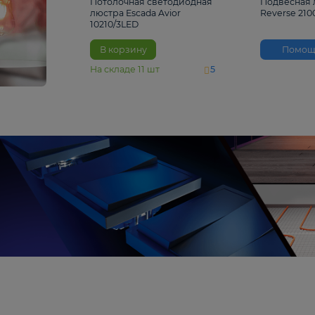
4 810 ₽
Потолочная светодиодная
люстра Escada Avior
10210/3LED
В корзину
На складе
11
шт
5