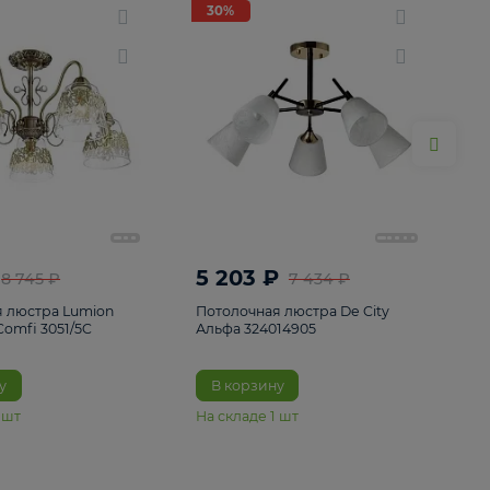
ие
8
30%
30%