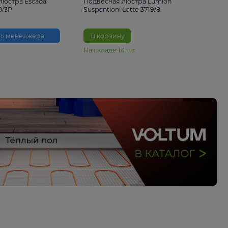
33%
6 230 ₽
4 490 ₽
6 680 
Подвесная люстра Escada
Подвесная люстра L
Reverse 2100/3P
Suspentioni Lotte 371
Помощь менеджера
В корзину
На складе
14
шт