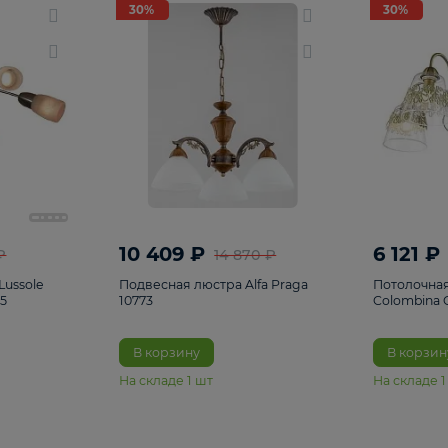
светки
96
Настольные лампы
5
Комплектующ
30%