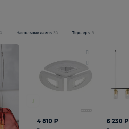
10 409 ₽
5 600 ₽
14 870 ₽
люстра Lussole
Подвесная люстра Alfa Praga
-6907-05
10773
В корзину
т
На складе
1
шт
светки
30
Настольные лампы
30
Торшеры
9