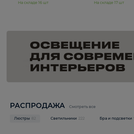
15 990 ₽
19 990 ₽
Подвесная люстра Moderli
Подвесная л
Dottie V11921-5P
Mireil V11914-
В корзину
В корзину
На складе
16
шт
На складе
17