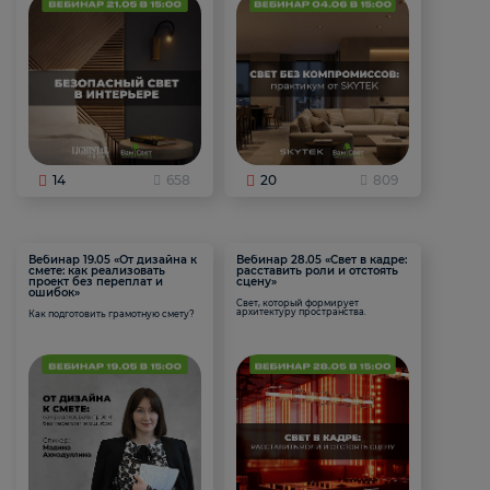
14
658
20
809
Вебинар 19.05 «От дизайна к
Вебинар 28.05 «Свет в кадре:
смете: как реализовать
расставить роли и отстоять
проект без переплат и
сцену»
ошибок»
Свет, который формирует
архитектуру пространства.
Как подготовить грамотную смету?