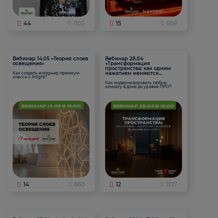
44
1105
15
658
Вебинар 14.05 «Теория слоев
Вебинар 28.04
освещения»
«Трансформация
пространства: как одним
нажатием меняются
Как создать интерьер премиум-
класса с Arlight?
функции комнаты
Как модернизировать любую
комнату в доме до уровня ПРО?
14
660
12
1107