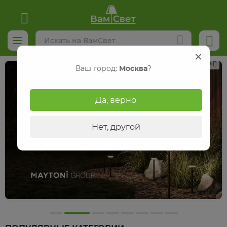
Реклама
Ваш город:
Москва
?
Да, верно
Нет, другой