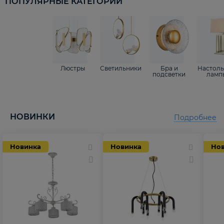
ПОПУЛЯРНЫЕ КАТЕГОРИИ
Люстры
Светильники
Бра и
Настол
подсветки
ламп
НОВИНКИ
Подробнее
Новинка
Новинка
Но