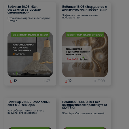
Вебинар 10.08 «Как
Вебинар 18.06 «Знакомство с
создаются авторские
динамическими эффектами»
светильники»
Эффекты, которые оживляют
пространство
Отражение мировых интерьерных
трендов
12
47
12
2109
Вебинар 21.05 «Безопасный
Вебинар 04.06 «Свет без
свет в интерьере»
компромиссов: практикум от
SKYTEK»
Как добиться максимального
визуального комфорта?
Живой разбор световых решений