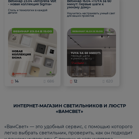
Вебинар 23.04 «Ambrella Volt
Вебинар 16.04 «TUYA за 60
- новая коллекция Sigma»
минут: первые шаги к
умному дому»
Стиль и технологии в каждой
детали
Научитесь настраивать умный свет
для ваших проектов
14
686
12
620
ИНТЕРНЕТ-МАГАЗИН СВЕТИЛЬНИКОВ И ЛЮСТР
«ВАМСВЕТ»
«ВамСвет» — это удобный сервис, с помощью которого
легко выбрать светильник, проверить, как он подходит