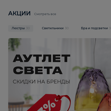
6 710 ₽
3 920 ₽
9 587 ₽
Подвесная люстра Lussole LSP-
Потолочная 
9941
Cevedale LSQ
В корзину
В корзину
На складе
1
шт
На складе
1
ш
АКЦИИ
Смотреть все
Люстры
30
Светильники
30
Бра и под