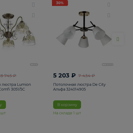
ие
8
30%
30%