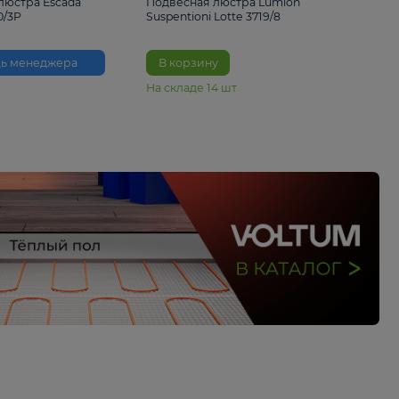
33%
6 230 ₽
4 490 ₽
6 680 
Подвесная люстра Escada
Подвесная люстра L
Reverse 2100/3P
Suspentioni Lotte 371
Помощь менеджера
В корзину
На складе
14
шт