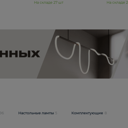
11 990 ₽
юстра Moderli
Подвесная люстра Moderli
12P
Dottie V11920-3P
В корзину
шт
На складе
27
шт