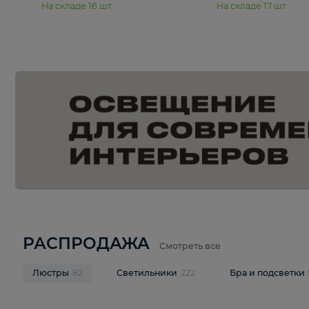
15 990 ₽
19 990 ₽
Подвесная люстра Moderli
Подвесная л
Dottie V11921-5P
Mireil V11914-
В корзину
В корзину
На складе
16
шт
На складе
17