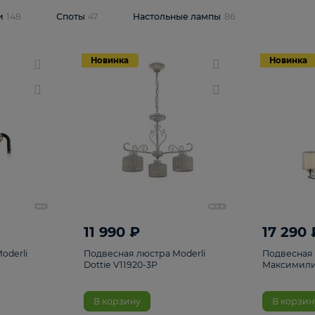
одсветки
148
Споты
47
Настольные лампы
86
Новинка