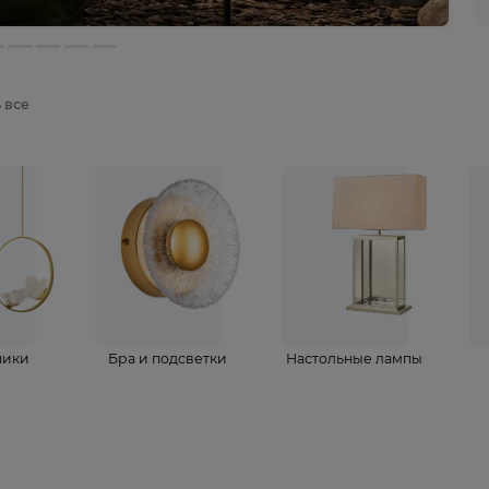
мотреть все
ветильники
Бра и подсветки
Настольные 