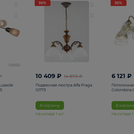
светки
96
Настольные лампы
5
Комплектующ
30%