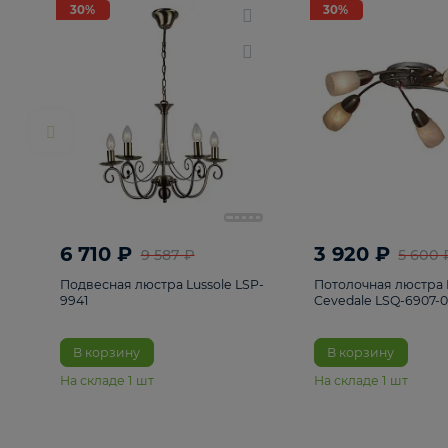
РАСПРОДАЖА
Смотреть все
Люстры
82
Светильники
222
Бра и под
30%
30%