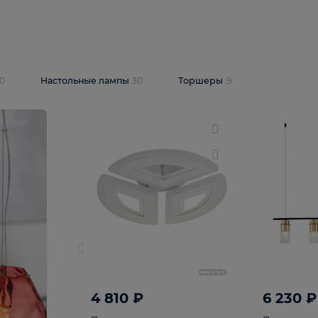
10 409 ₽
5 600 ₽
14 870 ₽
люстра Lussole
Подвесная люстра Alfa Praga
-6907-05
10773
В корзину
т
На складе
1
шт
светки
30
Настольные лампы
30
Торшеры
9