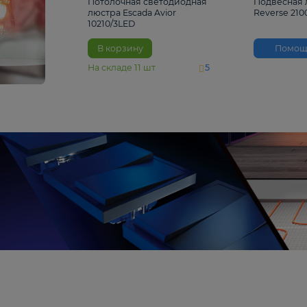
4 810 ₽
Потолочная светодиодная
люстра Escada Avior
10210/3LED
В корзину
На складе
11
шт
5