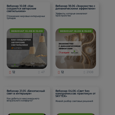
Вебинар 10.08 «Как
Вебинар 18.06 «Знакомство с
создаются авторские
динамическими эффектами»
светильники»
Эффекты, которые оживляют
пространство
Отражение мировых интерьерных
трендов
12
47
12
2108
Вебинар 21.05 «Безопасный
Вебинар 04.06 «Свет без
свет в интерьере»
компромиссов: практикум от
SKYTEK»
Как добиться максимального
визуального комфорта?
Живой разбор световых решений