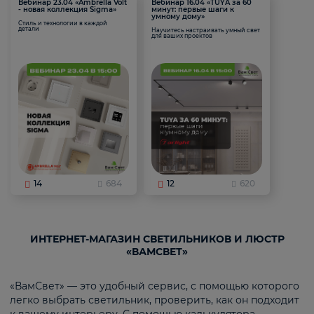
Вебинар 23.04 «Ambrella Volt
Вебинар 16.04 «TUYA за 60
- новая коллекция Sigma»
минут: первые шаги к
умному дому»
Стиль и технологии в каждой
детали
Научитесь настраивать умный свет
для ваших проектов
14
684
12
620
ИНТЕРНЕТ-МАГАЗИН СВЕТИЛЬНИКОВ И ЛЮСТР
«ВАМСВЕТ»
«ВамСвет» — это удобный сервис, с помощью которого
легко выбрать светильник, проверить, как он подходит