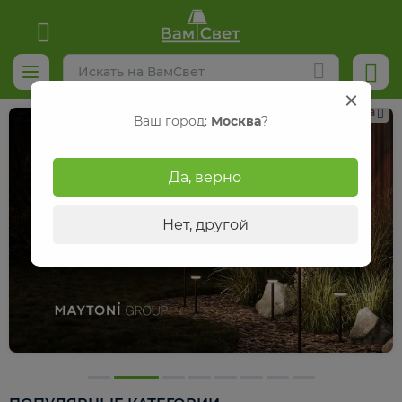
Реклама
Ваш город:
Москва
?
Да, верно
Нет, другой