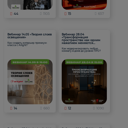
44
1105
15
657
Вебинар 14.05 «Теория слоев
Вебинар 28.04
освещения»
«Трансформация
пространства: как одним
нажатием меняются
Как создать интерьер премиум-
класса с Arlight?
функции комнаты
Как модернизировать любую
комнату в доме до уровня ПРО?
14
660
12
1090