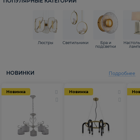
ПОПУЛЯРНЫЕ КАТЕГОРИИ
Люстры
Светильники
Бра и
Настол
подсветки
ламп
НОВИНКИ
Подробнее
Новинка
Новинка
Но