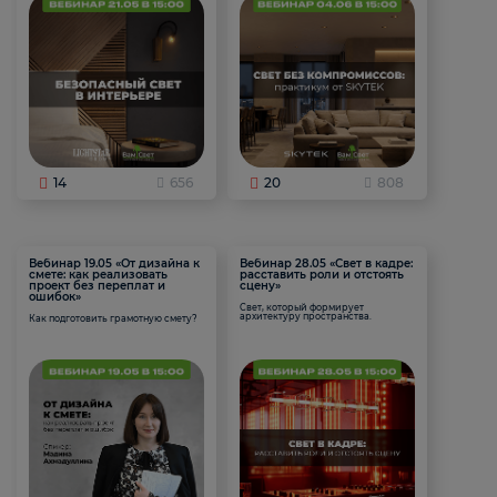
14
656
20
808
Вебинар 19.05 «От дизайна к
Вебинар 28.05 «Свет в кадре:
смете: как реализовать
расставить роли и отстоять
проект без переплат и
сцену»
ошибок»
Свет, который формирует
архитектуру пространства.
Как подготовить грамотную смету?