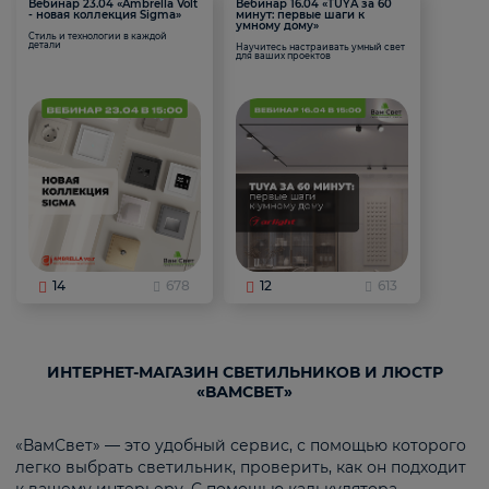
Вебинар 23.04 «Ambrella Volt
Вебинар 16.04 «TUYA за 60
- новая коллекция Sigma»
минут: первые шаги к
умному дому»
Стиль и технологии в каждой
детали
Научитесь настраивать умный свет
для ваших проектов
14
678
12
613
ИНТЕРНЕТ-МАГАЗИН СВЕТИЛЬНИКОВ И ЛЮСТР
«ВАМСВЕТ»
«ВамСвет» — это удобный сервис, с помощью которого
легко выбрать светильник, проверить, как он подходит