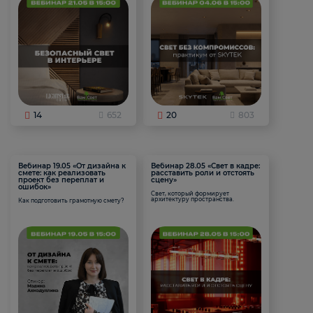
14
652
20
803
Вебинар 19.05 «От дизайна к
Вебинар 28.05 «Свет в кадре:
смете: как реализовать
расставить роли и отстоять
проект без переплат и
сцену»
ошибок»
Свет, который формирует
архитектуру пространства.
Как подготовить грамотную смету?