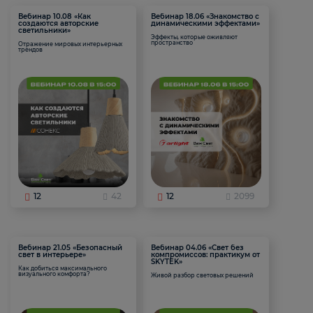
Вебинар 10.08 «Как
Вебинар 18.06 «Знакомство с
создаются авторские
динамическими эффектами»
светильники»
Эффекты, которые оживляют
пространство
Отражение мировых интерьерных
трендов
12
42
12
2099
Вебинар 21.05 «Безопасный
Вебинар 04.06 «Свет без
свет в интерьере»
компромиссов: практикум от
SKYTEK»
Как добиться максимального
визуального комфорта?
Живой разбор световых решений