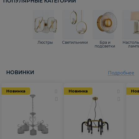
ПОПУЛЯРНЫЕ КАТЕГОРИИ
Люстры
Светильники
Бра и
Настол
подсветки
ламп
НОВИНКИ
Подробнее
Новинка
Новинка
Но