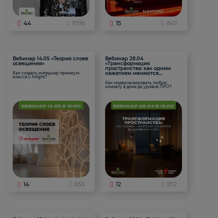
44
1096
15
647
Вебинар 14.05 «Теория слоев
Вебинар 28.04
освещения»
«Трансформация
пространства: как одним
нажатием меняются
Как создать интерьер премиум-
класса с Arlight?
функции комнаты
Как модернизировать любую
комнату в доме до уровня ПРО?
14
653
12
972