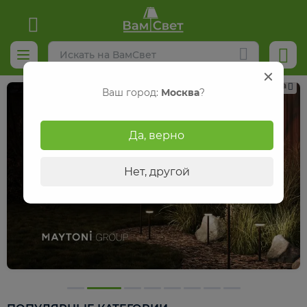
Реклама
Ваш город:
Москва
?
Да, верно
Нет, другой