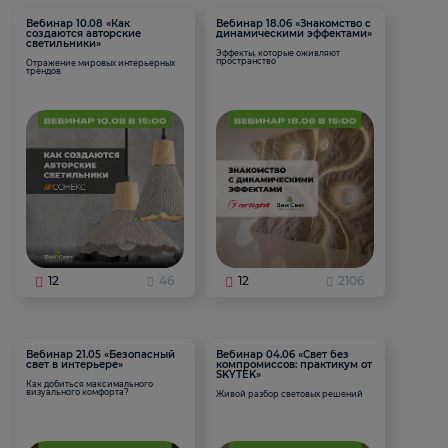
Вебинар 10.08 «Как
Вебинар 18.06 «Знакомство с
создаются авторские
динамическими эффектами»
светильники»
Эффекты, которые оживляют
пространство
Отражение мировых интерьерных
трендов
12
46
12
2106
Вебинар 21.05 «Безопасный
Вебинар 04.06 «Свет без
свет в интерьере»
компромиссов: практикум от
SKYTEK»
Как добиться максимального
визуального комфорта?
Живой разбор световых решений