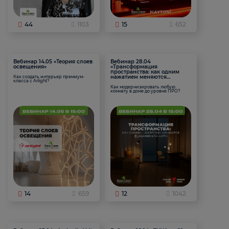
44
1103
15
652
Вебинар 14.05 «Теория слоев
Вебинар 28.04
освещения»
«Трансформация
пространства: как одним
нажатием меняются
Как создать интерьер премиум-
класса с Arlight?
функции комнаты
Как модернизировать любую
комнату в доме до уровня ПРО?
14
659
12
1042