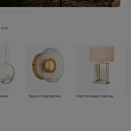
мотреть все
ветильники
Бра и подсветки
Настольные 