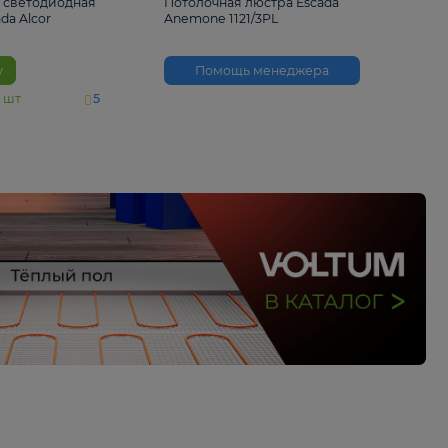
6 500 ₽
3 530 ₽
Потолочная светодиодная
Потолочная люстра 
люстра Escada Alcor
Anemone 1121/3PL
10266/6LED
В корзину
Помощь менед
На складе
11
шт
5