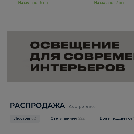
15 990 ₽
19 990 ₽
Подвесная люстра Moderli
Подвесная л
Dottie V11921-5P
Mireil V11914-
В корзину
В корзину
На складе
16
шт
На складе
17