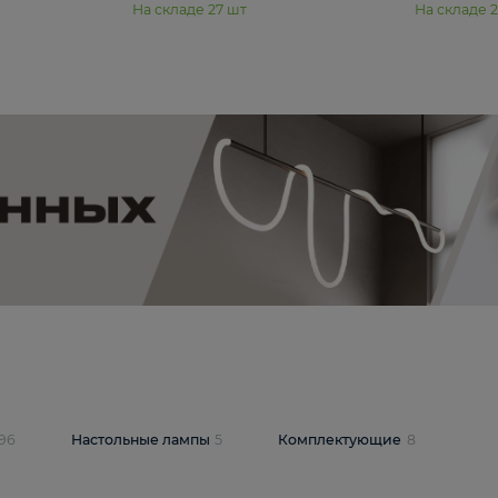
11 990 ₽
юстра Moderli
Подвесная люстра Moderli
12P
Dottie V11920-3P
В корзину
шт
На складе
27
шт