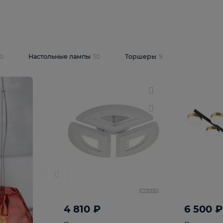
10 409 ₽
5 600 ₽
14 870 ₽
люстра Lussole
Подвесная люстра Alfa Praga
-6907-05
10773
В корзину
т
На складе
1
шт
светки
30
Настольные лампы
30
Торшеры
9