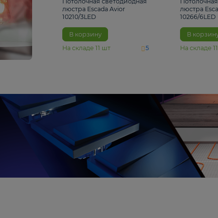
4 810 ₽
Потолочная светодиодная
люстра Escada Avior
10210/3LED
В корзину
На складе
11
шт
5