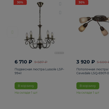
РАСПРОДАЖА
Смотреть все
Люстры
82
Светильники
222
Бра и под
30%
30%