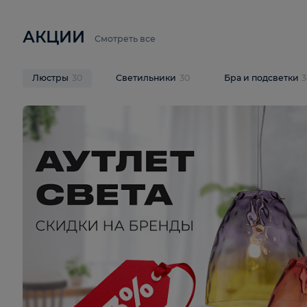
6 710 ₽
3 920 ₽
9 587 ₽
Подвесная люстра Lussole LSP-
Потолочная 
9941
Cevedale LSQ
В корзину
В корзину
На складе
1
шт
На складе
1
ш
АКЦИИ
Смотреть все
Люстры
30
Светильники
30
Бра и под