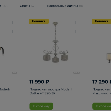
одсветки
148
Споты
47
Настольные лампы
86
Новинка