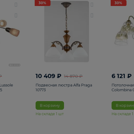
светки
96
Настольные лампы
5
Комплектующ
30%