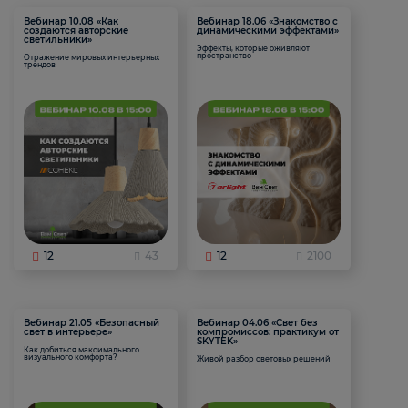
Вебинар 10.08 «Как
Вебинар 18.06 «Знакомство с
создаются авторские
динамическими эффектами»
светильники»
Эффекты, которые оживляют
пространство
Отражение мировых интерьерных
трендов
12
43
12
2100
Вебинар 21.05 «Безопасный
Вебинар 04.06 «Свет без
свет в интерьере»
компромиссов: практикум от
SKYTEK»
Как добиться максимального
визуального комфорта?
Живой разбор световых решений