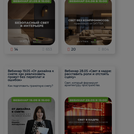
14
653
20
804
Вебинар 19.05 «От дизайна к
Вебинар 28.05 «Свет в кадре:
смете: как реализовать
расставить роли и отстоять
проект без переплат и
сцену»
ошибок»
Свет, который формирует
архитектуру пространства.
Как подготовить грамотную смету?