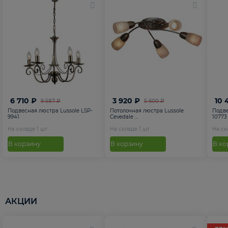
6 710 ₽
3 920 ₽
10 
9 587 ₽
5 600 ₽
Подвесная люстра Lussole LSP-
Потолочная люстра Lussole
Подве
9941
Cevedale ...
10773
На складе
1
шт
На складе
1
шт
На с
В корзину
В корзину
В ко
АКЦИИ