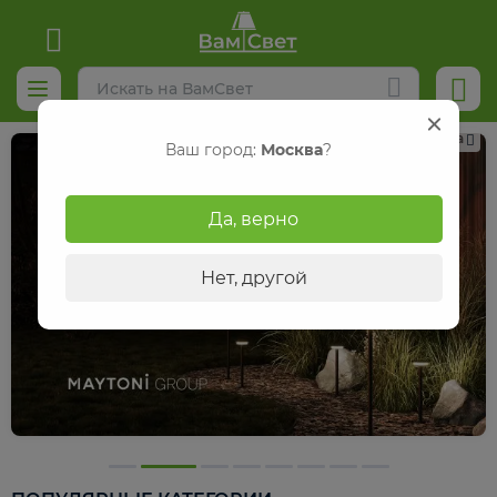
Реклама
Ваш город:
Москва
?
Да, верно
Нет, другой