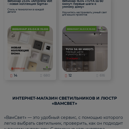
Вебинар 23.04 «Ambrella Volt
Вебинар 16.04 «TUYA за 60
- новая коллекция Sigma»
минут: первые шаги к
умному дому»
Стиль и технологии в каждой
детали
Научитесь настраивать умный свет
для ваших проектов
14
680
12
616
ИНТЕРНЕТ-МАГАЗИН СВЕТИЛЬНИКОВ И ЛЮСТР
«ВАМСВЕТ»
«ВамСвет» — это удобный сервис, с помощью которого
легко выбрать светильник, проверить, как он подходит