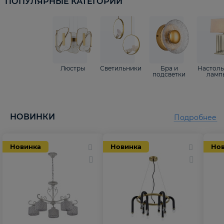
ПОПУЛЯРНЫЕ КАТЕГОРИИ
Люстры
Светильники
Бра и
Настол
подсветки
ламп
НОВИНКИ
Подробнее
Новинка
Новинка
Но