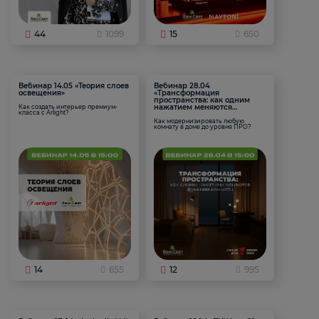
44
1099
15
650
Вебинар 14.05 «Теория слоев
Вебинар 28.04
освещения»
«Трансформация
пространства: как одним
нажатием меняются
Как создать интерьер премиум-
класса с Arlight?
функции комнаты
Как модернизировать любую
комнату в доме до уровня ПРО?
14
655
12
995