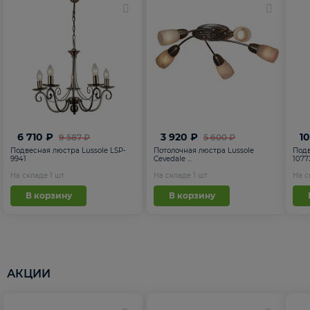
6 710 ₽
3 920 ₽
1
9 587 ₽
5 600 ₽
Подвесная люстра Lussole LSP-
Потолочная люстра Lussole
Подв
9941
Cevedale ...
1077
На складе
1
шт
На складе
1
шт
На 
В корзину
В корзину
АКЦИИ