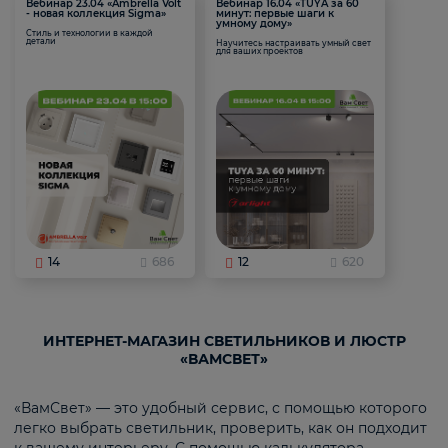
Вебинар 23.04 «Ambrella Volt
Вебинар 16.04 «TUYA за 60
- новая коллекция Sigma»
минут: первые шаги к
умному дому»
Стиль и технологии в каждой
детали
Научитесь настраивать умный свет
для ваших проектов
14
686
12
620
ИНТЕРНЕТ-МАГАЗИН СВЕТИЛЬНИКОВ И ЛЮСТР
«ВАМСВЕТ»
«ВамСвет» — это удобный сервис, с помощью которого
легко выбрать светильник, проверить, как он подходит