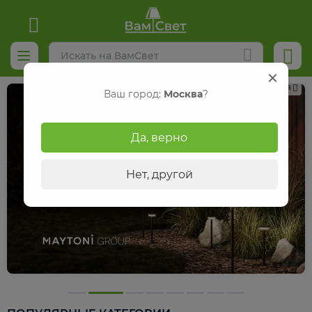
Реклама
Ваш город:
Москва
?
Да, верно
Нет, другой