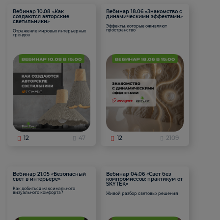
Вебинар 10.08 «Как
Вебинар 18.06 «Знакомство с
создаются авторские
динамическими эффектами»
светильники»
Эффекты, которые оживляют
пространство
Отражение мировых интерьерных
трендов
12
47
12
2109
Вебинар 21.05 «Безопасный
Вебинар 04.06 «Свет без
свет в интерьере»
компромиссов: практикум от
SKYTEK»
Как добиться максимального
визуального комфорта?
Живой разбор световых решений