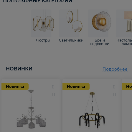
ПОПУЛЯРНЫЕ КАТЕГОРИИ
Люстры
Светильники
Бра и
Настол
подсветки
ламп
НОВИНКИ
Подробнее
Новинка
Новинка
Но