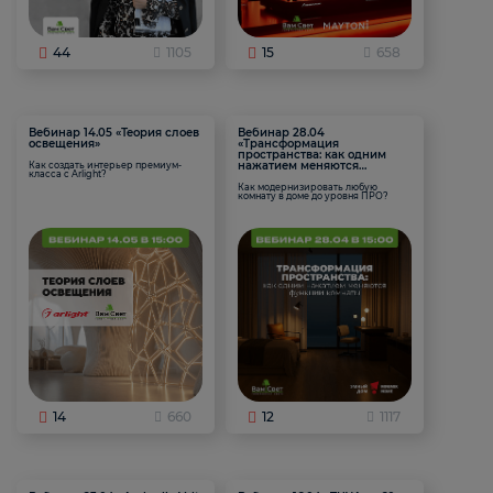
44
1105
15
658
Вебинар 14.05 «Теория слоев
Вебинар 28.04
освещения»
«Трансформация
пространства: как одним
нажатием меняются
Как создать интерьер премиум-
класса с Arlight?
функции комнаты
Как модернизировать любую
комнату в доме до уровня ПРО?
14
660
12
1117