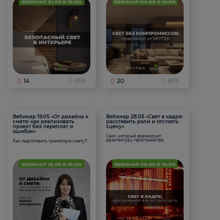
14
659
20
809
Вебинар 19.05 «От дизайна к
Вебинар 28.05 «Свет в кадре:
смете: как реализовать
расставить роли и отстоять
проект без переплат и
сцену»
ошибок»
Свет, который формирует
архитектуру пространства.
Как подготовить грамотную смету?