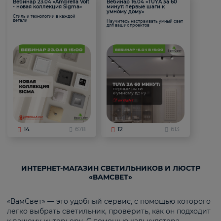
Вебинар 23.04 «Ambrella Volt
Вебинар 16.04 «TUYA за 60
- новая коллекция Sigma»
минут: первые шаги к
умному дому»
Стиль и технологии в каждой
детали
Научитесь настраивать умный свет
для ваших проектов
14
678
12
613
ИНТЕРНЕТ-МАГАЗИН СВЕТИЛЬНИКОВ И ЛЮСТР
«ВАМСВЕТ»
«ВамСвет» — это удобный сервис, с помощью которого
легко выбрать светильник, проверить, как он подходит