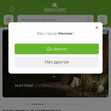
Реклама
Ваш город:
Москва
?
Да, верно
Нет, другой