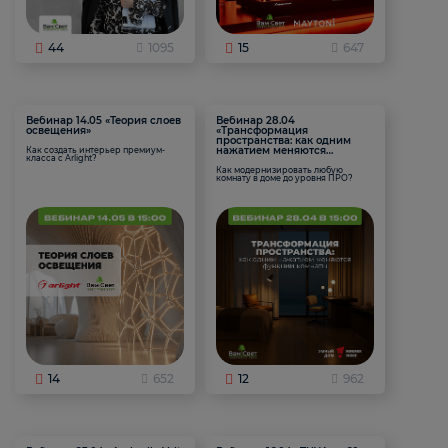
44
1095
15
647
Вебинар 14.05 «Теория слоев
Вебинар 28.04
освещения»
«Трансформация
пространства: как одним
нажатием меняются
Как создать интерьер премиум-
класса с Arlight?
функции комнаты
Как модернизировать любую
комнату в доме до уровня ПРО?
14
652
12
962