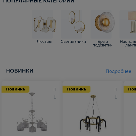
ПОПУЛЯРНЫЕ КАТЕГОРИИ
Люстры
Светильники
Бра и
Настол
подсветки
ламп
НОВИНКИ
Подробнее
Новинка
Новинка
Но