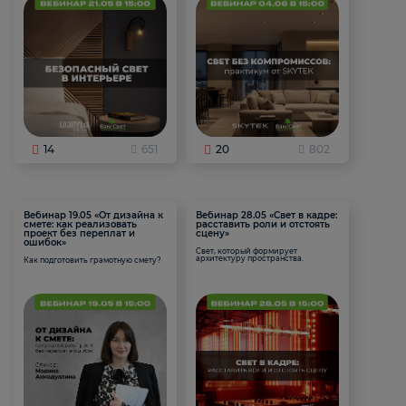
14
651
20
802
Вебинар 19.05 «От дизайна к
Вебинар 28.05 «Свет в кадре:
смете: как реализовать
расставить роли и отстоять
проект без переплат и
сцену»
ошибок»
Свет, который формирует
архитектуру пространства.
Как подготовить грамотную смету?