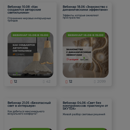
Вебинар 10.08 «Как
Вебинар 18.06 «Знакомство с
создаются авторские
динамическими эффектами»
светильники»
Эффекты, которые оживляют
пространство
Отражение мировых интерьерных
трендов
12
42
12
2099
Вебинар 21.05 «Безопасный
Вебинар 04.06 «Свет без
свет в интерьере»
компромиссов: практикум от
SKYTEK»
Как добиться максимального
визуального комфорта?
Живой разбор световых решений