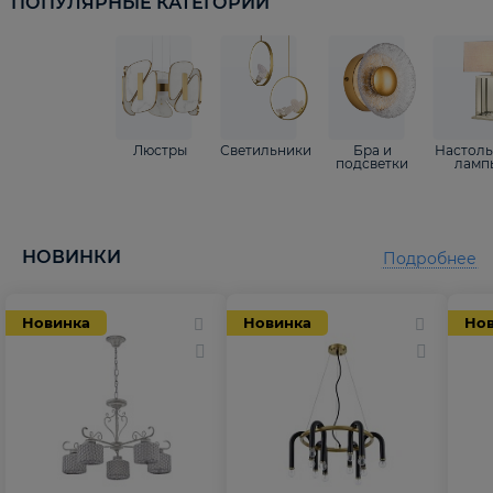
ПОПУЛЯРНЫЕ КАТЕГОРИИ
Люстры
Светильники
Бра и
Настол
подсветки
ламп
НОВИНКИ
Подробнее
Новинка
Новинка
Но