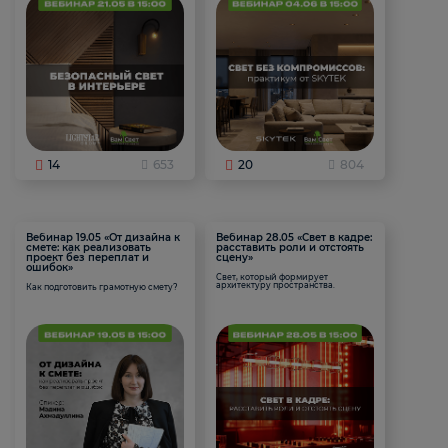
14
653
20
804
Вебинар 19.05 «От дизайна к
Вебинар 28.05 «Свет в кадре:
смете: как реализовать
расставить роли и отстоять
проект без переплат и
сцену»
ошибок»
Свет, который формирует
архитектуру пространства.
Как подготовить грамотную смету?