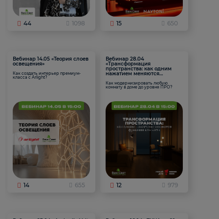
44
1098
15
650
Вебинар 14.05 «Теория слоев
Вебинар 28.04
освещения»
«Трансформация
пространства: как одним
нажатием меняются
Как создать интерьер премиум-
класса с Arlight?
функции комнаты
Как модернизировать любую
комнату в доме до уровня ПРО?
14
655
12
979