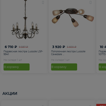
6 710 ₽
3 920 ₽
10 
9 587 ₽
5 600 ₽
Подвесная люстра Lussole LSP-
Потолочная люстра Lussole
Подве
9941
Cevedale ...
10773
На складе
1
шт
На складе
1
шт
На с
В корзину
В корзину
В ко
АКЦИИ