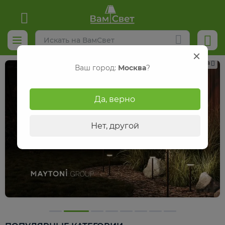
еклама
Р
Ваш город:
Москва
?
Да, верно
Нет, другой