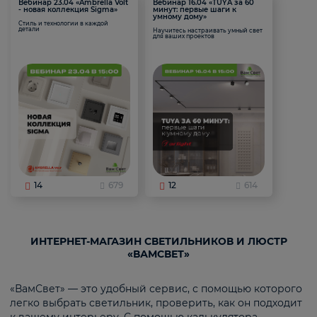
Вебинар 23.04 «Ambrella Volt
Вебинар 16.04 «TUYA за 60
- новая коллекция Sigma»
минут: первые шаги к
умному дому»
Стиль и технологии в каждой
детали
Научитесь настраивать умный свет
для ваших проектов
14
679
12
614
ИНТЕРНЕТ-МАГАЗИН СВЕТИЛЬНИКОВ И ЛЮСТР
«ВАМСВЕТ»
«ВамСвет» — это удобный сервис, с помощью которого
легко выбрать светильник, проверить, как он подходит