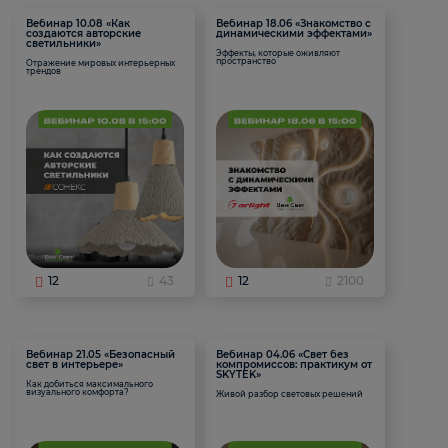
Вебинар 10.08 «Как
Вебинар 18.06 «Знакомство с
создаются авторские
динамическими эффектами»
светильники»
Эффекты, которые оживляют
пространство
Отражение мировых интерьерных
трендов
12
43
12
2100
Вебинар 21.05 «Безопасный
Вебинар 04.06 «Свет без
свет в интерьере»
компромиссов: практикум от
SKYTEK»
Как добиться максимального
визуального комфорта?
Живой разбор световых решений