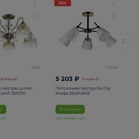
ие
8
30%
30%