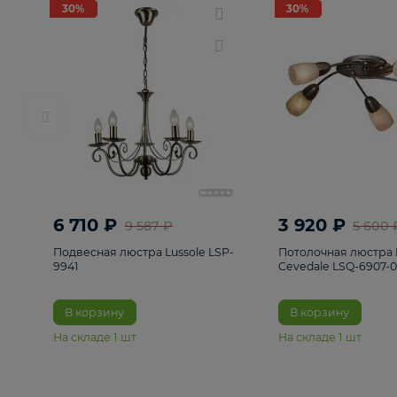
РАСПРОДАЖА
Смотреть все
Люстры
82
Светильники
222
Бра и под
30%
30%