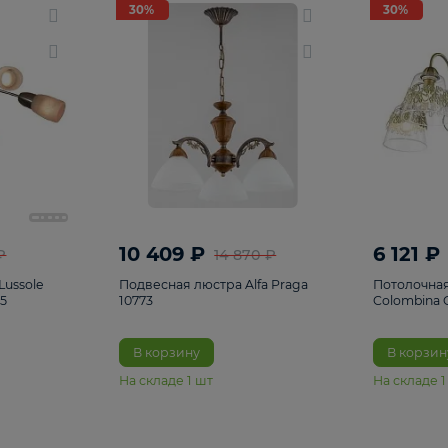
светки
96
Настольные лампы
5
Комплектующ
30%