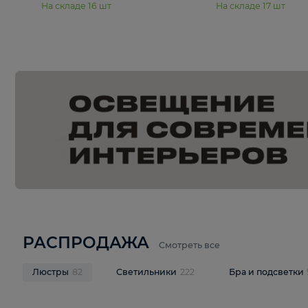
15 990 ₽
19 990 ₽
Подвесная люстра Moderli
Подвесная л
Dottie V11921-5P
Mireil V11914-
В корзину
В корзину
На складе
16
шт
На складе
17