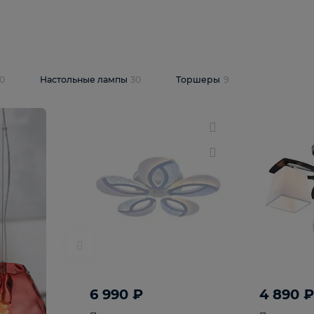
10 409 ₽
5 600 ₽
14 870 ₽
люстра Lussole
Подвесная люстра Alfa Praga
-6907-05
10773
В корзину
т
На складе
1
шт
светки
30
Настольные лампы
30
Торшеры
9