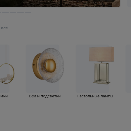
мотреть все
ветильники
Бра и подсветки
Настольные 