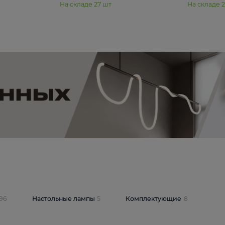
11 990 ₽
юстра Moderli
Подвесная люстра Moderli
12P
Dottie V11920-3P
В корзину
шт
На складе
27
шт