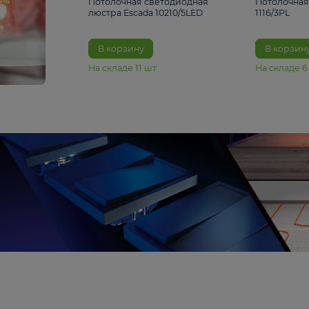
6 990 ₽
Потолочная светодиодная
люстра Escada 10210/5LED
В корзину
На складе
11
шт