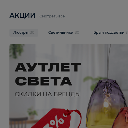
6 710 ₽
3 920 ₽
9 587 ₽
Подвесная люстра Lussole LSP-
Потолочная 
9941
Cevedale LSQ
В корзину
В корзину
На складе
1
шт
На складе
1
ш
АКЦИИ
Смотреть все
Люстры
30
Светильники
30
Бра и под