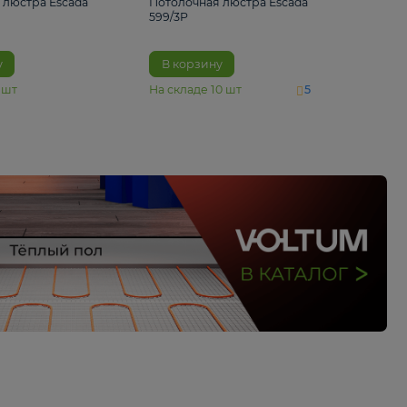
4 890 ₽
6 430 ₽
Потолочная люстра Escada
Потолочная люстра 
1116/3PL
599/3P
В корзину
В корзину
На складе
6
шт
На складе
10
шт