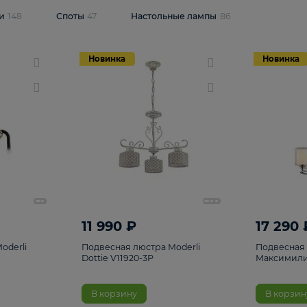
одсветки
148
Споты
47
Настольные лампы
86
Новинка