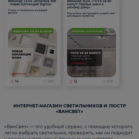
Вебинар 23.04 «Ambrella Volt
Вебинар 16.04 «TUYA за 60
- новая коллекция Sigma»
минут: первые шаги к
умному дому»
Стиль и технологии в каждой
детали
Научитесь настраивать умный свет
для ваших проектов
14
681
12
618
ИНТЕРНЕТ-МАГАЗИН СВЕТИЛЬНИКОВ И ЛЮСТР
«ВАМСВЕТ»
«ВамСвет» — это удобный сервис, с помощью которого
легко выбрать светильник, проверить, как он подходит