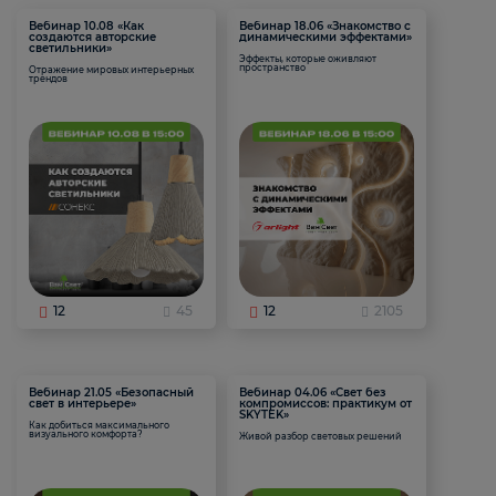
Вебинар 10.08 «Как
Вебинар 18.06 «Знакомство с
создаются авторские
динамическими эффектами»
светильники»
Эффекты, которые оживляют
пространство
Отражение мировых интерьерных
трендов
12
45
12
2105
Вебинар 21.05 «Безопасный
Вебинар 04.06 «Свет без
свет в интерьере»
компромиссов: практикум от
SKYTEK»
Как добиться максимального
визуального комфорта?
Живой разбор световых решений