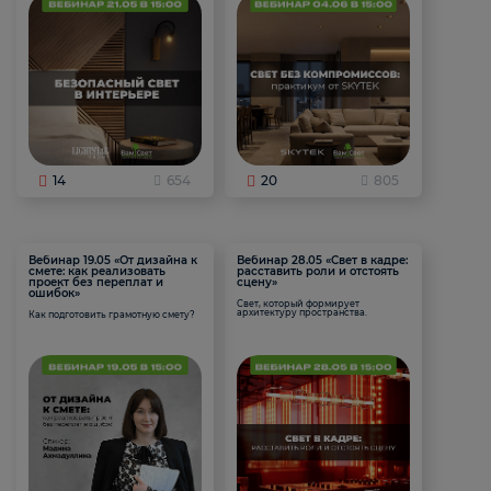
14
654
20
805
Вебинар 19.05 «От дизайна к
Вебинар 28.05 «Свет в кадре:
смете: как реализовать
расставить роли и отстоять
проект без переплат и
сцену»
ошибок»
Свет, который формирует
архитектуру пространства.
Как подготовить грамотную смету?