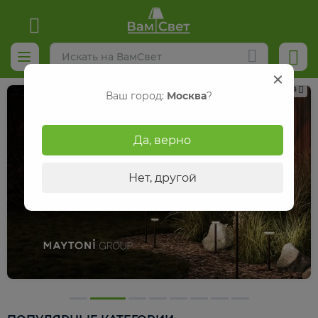
Реклама
Ваш город:
Москва
?
Да, верно
Нет, другой