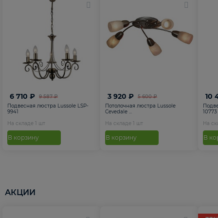
6 710 ₽
3 920 ₽
10 
9 587 ₽
5 600 ₽
Подвесная люстра Lussole LSP-
Потолочная люстра Lussole
Подве
9941
Cevedale ...
10773
На складе
1
шт
На складе
1
шт
На с
В корзину
В корзину
В ко
АКЦИИ