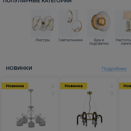
ПОПУЛЯРНЫЕ КАТЕГОРИИ
Люстры
Светильники
Бра и
Настол
подсветки
ламп
НОВИНКИ
Подробнее
Новинка
Новинка
Но