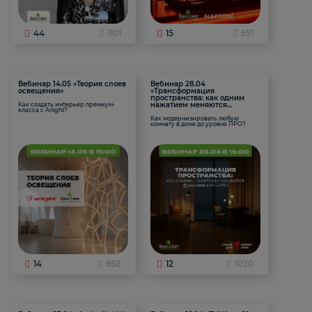
44
1101
15
651
Вебинар 14.05 «Теория слоев
Вебинар 28.04
освещения»
«Трансформация
пространства: как одним
нажатием меняются
Как создать интерьер премиум-
класса с Arlight?
функции комнаты
Как модернизировать любую
комнату в доме до уровня ПРО?
14
658
12
1020