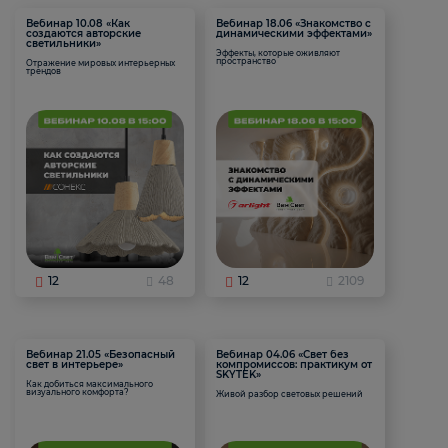
Вебинар 10.08 «Как
Вебинар 18.06 «Знакомство с
создаются авторские
динамическими эффектами»
светильники»
Эффекты, которые оживляют
пространство
Отражение мировых интерьерных
трендов
12
48
12
2109
Вебинар 21.05 «Безопасный
Вебинар 04.06 «Свет без
свет в интерьере»
компромиссов: практикум от
SKYTEK»
Как добиться максимального
визуального комфорта?
Живой разбор световых решений