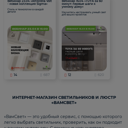
Вебинар 23.04 «Ambrella Volt
Вебинар 16.04 «TUYA за 60
- новая коллекция Sigma»
минут: первые шаги к
умному дому»
Стиль и технологии в каждой
детали
Научитесь настраивать умный свет
для ваших проектов
14
687
12
620
ИНТЕРНЕТ-МАГАЗИН СВЕТИЛЬНИКОВ И ЛЮСТР
«ВАМСВЕТ»
«ВамСвет» — это удобный сервис, с помощью которого
легко выбрать светильник, проверить, как он подходит