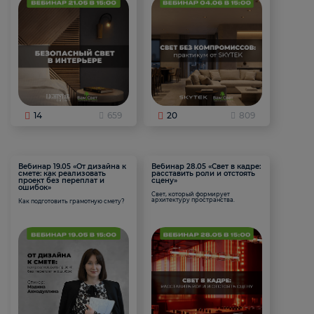
14
659
20
809
Вебинар 19.05 «От дизайна к
Вебинар 28.05 «Свет в кадре:
смете: как реализовать
расставить роли и отстоять
проект без переплат и
сцену»
ошибок»
Свет, который формирует
архитектуру пространства.
Как подготовить грамотную смету?