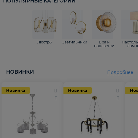
ПОПУЛЯРНЫЕ КАТЕГОРИИ
Люстры
Светильники
Бра и
Настол
подсветки
ламп
НОВИНКИ
Подробнее
Новинка
Новинка
Но