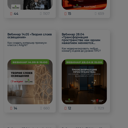
44
1107
15
659
Вебинар 14.05 «Теория слоев
Вебинар 28.04
освещения»
«Трансформация
пространства: как одним
нажатием меняются
Как создать интерьер премиум-
класса с Arlight?
функции комнаты
Как модернизировать любую
комнату в доме до уровня ПРО?
14
660
12
1129