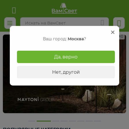
Реклама
Ваш город:
Москва
?
Да, верно
Нет, другой