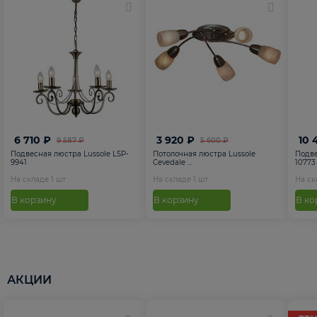
6 710 ₽
3 920 ₽
10 
9 587 ₽
5 600 ₽
Подвесная люстра Lussole LSP-
Потолочная люстра Lussole
Подве
9941
Cevedale ...
10773
На складе
1
шт
На складе
1
шт
На с
В корзину
В корзину
В ко
АКЦИИ