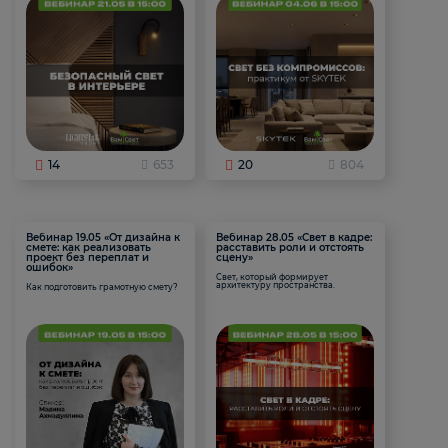
14
653
20
804
Вебинар 19.05 «От дизайна к
Вебинар 28.05 «Свет в кадре:
смете: как реализовать
расставить роли и отстоять
проект без переплат и
сцену»
ошибок»
Свет, который формирует
архитектуру пространства.
Как подготовить грамотную смету?