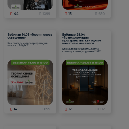
44
1099
15
650
Вебинар 14.05 «Теория слоев
Вебинар 28.04
освещения»
«Трансформация
пространства: как одним
нажатием меняются
Как создать интерьер премиум-
класса с Arlight?
функции комнаты
Как модернизировать любую
комнату в доме до уровня ПРО?
14
655
12
1002