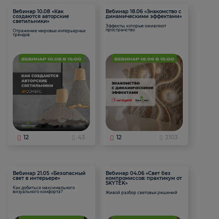
Вебинар 10.08 «Как
Вебинар 18.06 «Знакомство с
создаются авторские
динамическими эффектами»
светильники»
Эффекты, которые оживляют
пространство
Отражение мировых интерьерных
трендов
12
43
12
2103
Вебинар 21.05 «Безопасный
Вебинар 04.06 «Свет без
свет в интерьере»
компромиссов: практикум от
SKYTEK»
Как добиться максимального
визуального комфорта?
Живой разбор световых решений