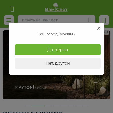
Реклама
Ваш город:
Москва
?
Да, верно
Нет, другой