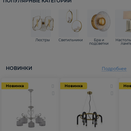
ПОПУЛЯРНЫЕ КАТЕГОРИИ
Люстры
Светильники
Бра и
Настол
подсветки
ламп
НОВИНКИ
Подробнее
Новинка
Новинка
Но