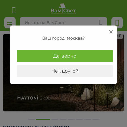
Реклама
Ваш город:
Москва
?
Да, верно
Нет, другой