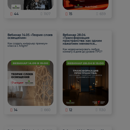
44
1107
15
659
Вебинар 14.05 «Теория слоев
Вебинар 28.04
освещения»
«Трансформация
пространства: как одним
нажатием меняются
Как создать интерьер премиум-
класса с Arlight?
функции комнаты
Как модернизировать любую
комнату в доме до уровня ПРО?
14
660
12
1130