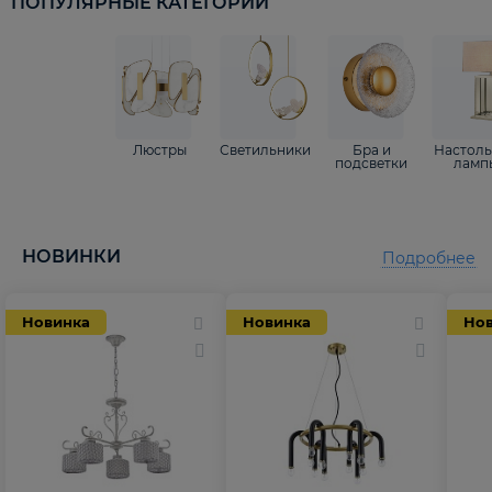
ПОПУЛЯРНЫЕ КАТЕГОРИИ
Люстры
Светильники
Бра и
Настол
подсветки
ламп
НОВИНКИ
Подробнее
Новинка
Новинка
Но