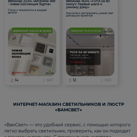
Вебинар 23.04 «Ambrella Volt
Вебинар 16.04 «TUYA за 60
- новая коллекция Sigma»
минут: первые шаги к
умному дому»
Стиль и технологии в каждой
детали
Научитесь настраивать умный свет
для ваших проектов
14
687
12
620
ИНТЕРНЕТ-МАГАЗИН СВЕТИЛЬНИКОВ И ЛЮСТР
«ВАМСВЕТ»
«ВамСвет» — это удобный сервис, с помощью которого
легко выбрать светильник, проверить, как он подходит