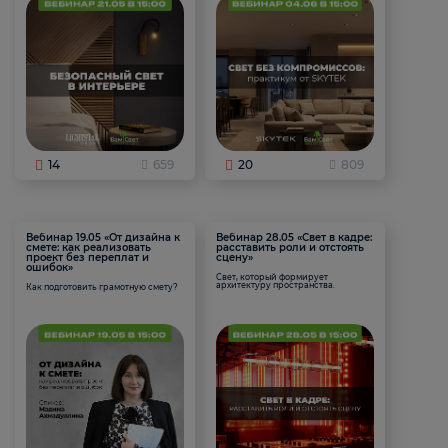
14
659
20
809
Вебинар 19.05 «От дизайна к
Вебинар 28.05 «Свет в кадре:
смете: как реализовать
расставить роли и отстоять
проект без переплат и
сцену»
ошибок»
Свет, который формирует
архитектуру пространства.
Как подготовить грамотную смету?