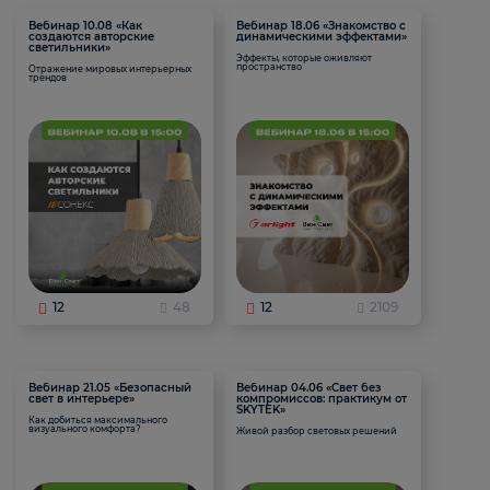
Вебинар 10.08 «Как
Вебинар 18.06 «Знакомство с
создаются авторские
динамическими эффектами»
светильники»
Эффекты, которые оживляют
пространство
Отражение мировых интерьерных
трендов
12
48
12
2109
Вебинар 21.05 «Безопасный
Вебинар 04.06 «Свет без
свет в интерьере»
компромиссов: практикум от
SKYTEK»
Как добиться максимального
визуального комфорта?
Живой разбор световых решений