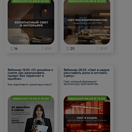
14
656
20
808
Вебинар 19.05 «От дизайна к
Вебинар 28.05 «Свет в кадре:
смете: как реализовать
расставить роли и отстоять
проект без переплат и
сцену»
ошибок»
Свет, который формирует
архитектуру пространства.
Как подготовить грамотную смету?