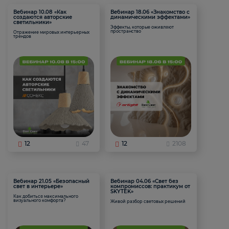
Вебинар 10.08 «Как
Вебинар 18.06 «Знакомство с
создаются авторские
динамическими эффектами»
светильники»
Эффекты, которые оживляют
пространство
Отражение мировых интерьерных
трендов
12
47
12
2108
Вебинар 21.05 «Безопасный
Вебинар 04.06 «Свет без
свет в интерьере»
компромиссов: практикум от
SKYTEK»
Как добиться максимального
визуального комфорта?
Живой разбор световых решений