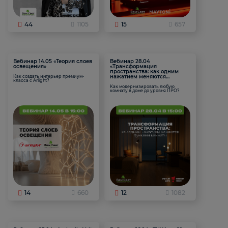
44
1105
15
657
Вебинар 14.05 «Теория слоев
Вебинар 28.04
освещения»
«Трансформация
пространства: как одним
нажатием меняются
Как создать интерьер премиум-
класса с Arlight?
функции комнаты
Как модернизировать любую
комнату в доме до уровня ПРО?
14
660
12
1082