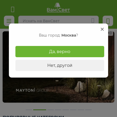
Реклама
Ваш город:
Москва
?
Да, верно
Нет, другой