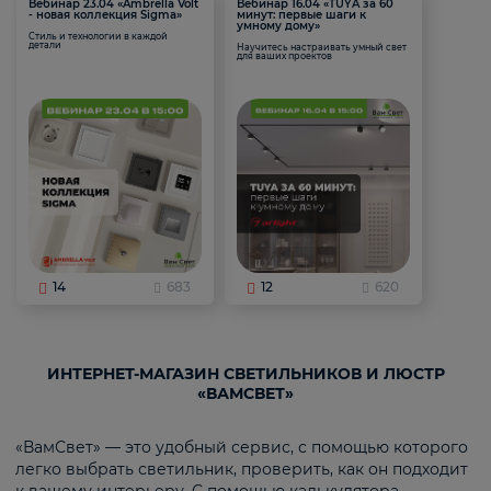
Вебинар 23.04 «Ambrella Volt
Вебинар 16.04 «TUYA за 60
- новая коллекция Sigma»
минут: первые шаги к
умному дому»
Стиль и технологии в каждой
детали
Научитесь настраивать умный свет
для ваших проектов
14
683
12
620
ИНТЕРНЕТ-МАГАЗИН СВЕТИЛЬНИКОВ И ЛЮСТР
«ВАМСВЕТ»
«ВамСвет» — это удобный сервис, с помощью которого
легко выбрать светильник, проверить, как он подходит