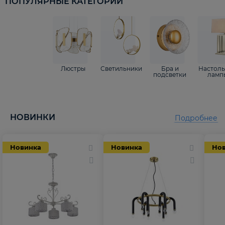
ПОПУЛЯРНЫЕ КАТЕГОРИИ
Люстры
Светильники
Бра и
Настол
подсветки
ламп
НОВИНКИ
Подробнее
Новинка
Новинка
Но