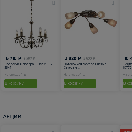
6 710 ₽
3 920 ₽
10 
9 587 ₽
5 600 ₽
Подвесная люстра Lussole LSP-
Потолочная люстра Lussole
Подве
9941
Cevedale ...
10773
На складе
1
шт
На складе
1
шт
На с
В корзину
В корзину
В ко
АКЦИИ