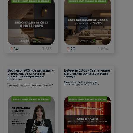
14
653
20
804
Вебинар 19.05 «От дизайна к
Вебинар 28.05 «Свет в кадре:
смете: как реализовать
расставить роли и отстоять
проект без переплат и
сцену»
ошибок»
Свет, который формирует
архитектуру пространства.
Как подготовить грамотную смету?