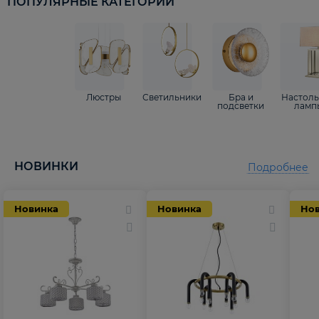
ПОПУЛЯРНЫЕ КАТЕГОРИИ
Люстры
Светильники
Бра и
Настол
подсветки
ламп
НОВИНКИ
Подробнее
Новинка
Новинка
Но