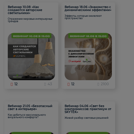
Вебинар 10.08 «Как
Вебинар 18.06 «Знакомство с
создаются авторские
динамическими эффектами»
светильники»
Эффекты, которые оживляют
пространство
Отражение мировых интерьерных
трендов
12
43
12
2100
Вебинар 21.05 «Безопасный
Вебинар 04.06 «Свет без
свет в интерьере»
компромиссов: практикум от
SKYTEK»
Как добиться максимального
визуального комфорта?
Живой разбор световых решений