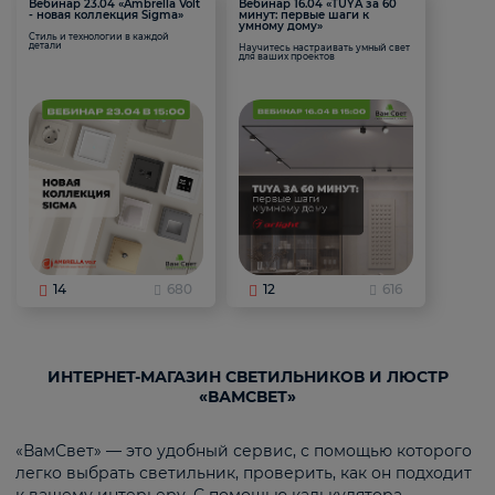
Вебинар 23.04 «Ambrella Volt
Вебинар 16.04 «TUYA за 60
- новая коллекция Sigma»
минут: первые шаги к
умному дому»
Стиль и технологии в каждой
детали
Научитесь настраивать умный свет
для ваших проектов
14
680
12
616
ИНТЕРНЕТ-МАГАЗИН СВЕТИЛЬНИКОВ И ЛЮСТР
«ВАМСВЕТ»
«ВамСвет» — это удобный сервис, с помощью которого
легко выбрать светильник, проверить, как он подходит