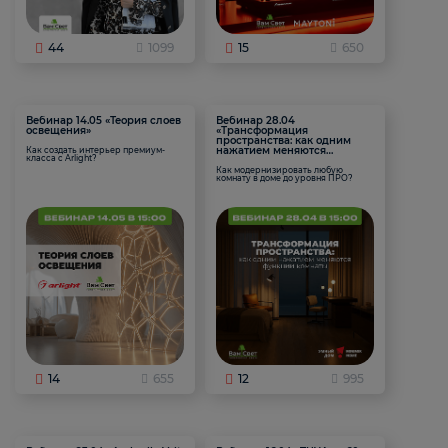
44
1099
15
650
Вебинар 14.05 «Теория слоев
Вебинар 28.04
освещения»
«Трансформация
пространства: как одним
нажатием меняются
Как создать интерьер премиум-
класса с Arlight?
функции комнаты
Как модернизировать любую
комнату в доме до уровня ПРО?
14
655
12
995