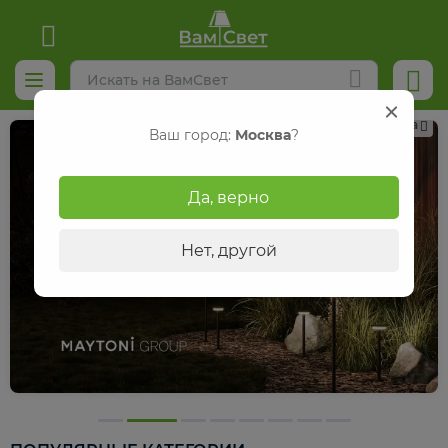
Реклама
Ваш город:
Москва
?
Да, верно
Нет, другой