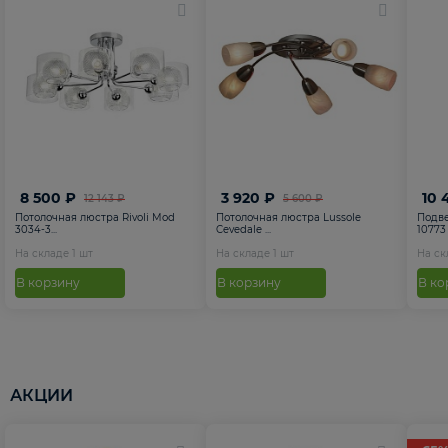
8 500 ₽
3 920 ₽
10 
12 143 ₽
5 600 ₽
Потолочная люстра Rivoli Mod
Потолочная люстра Lussole
Подве
3034-3...
Cevedale ...
10773
На складе
1
шт
На складе
1
шт
На с
В корзину
В корзину
В ко
АКЦИИ