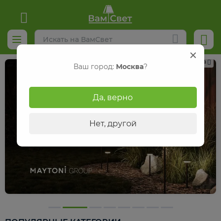
Реклама
Ваш город:
Москва
?
Да, верно
Нет, другой