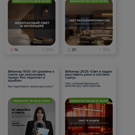
14
659
20
809
Вебинар 19.05 «От дизайна к
Вебинар 28.05 «Свет в кадре:
смете: как реализовать
расставить роли и отстоять
проект без переплат и
сцену»
ошибок»
Свет, который формирует
архитектуру пространства.
Как подготовить грамотную смету?