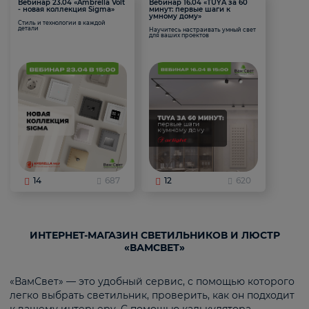
Вебинар 23.04 «Ambrella Volt
Вебинар 16.04 «TUYA за 60
- новая коллекция Sigma»
минут: первые шаги к
умному дому»
Стиль и технологии в каждой
детали
Научитесь настраивать умный свет
для ваших проектов
14
687
12
620
ИНТЕРНЕТ-МАГАЗИН СВЕТИЛЬНИКОВ И ЛЮСТР
«ВАМСВЕТ»
«ВамСвет» — это удобный сервис, с помощью которого
легко выбрать светильник, проверить, как он подходит