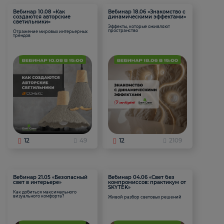
Вебинар 10.08 «Как
Вебинар 18.06 «Знакомство с
создаются авторские
динамическими эффектами»
светильники»
Эффекты, которые оживляют
пространство
Отражение мировых интерьерных
трендов
12
49
12
2109
Вебинар 21.05 «Безопасный
Вебинар 04.06 «Свет без
свет в интерьере»
компромиссов: практикум от
SKYTEK»
Как добиться максимального
визуального комфорта?
Живой разбор световых решений