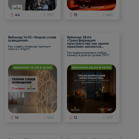
44
1107
15
660
Вебинар 14.05 «Теория слоев
Вебинар 28.04
освещения»
«Трансформация
пространства: как одним
нажатием меняются
Как создать интерьер премиум-
класса с Arlight?
функции комнаты
Как модернизировать любую
комнату в доме до уровня ПРО?
14
660
12
1137