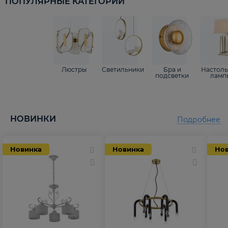
ПОПУЛЯРНЫЕ КАТЕГОРИИ
Люстры
Светильники
Бра и
Настол
подсветки
ламп
НОВИНКИ
Подробнее
Новинка
Новинка
Но