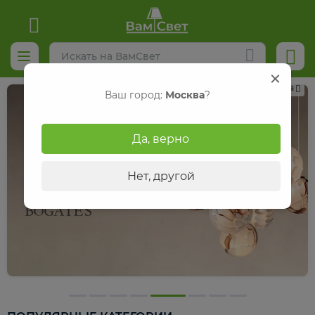
Реклама
Ваш город:
Москва
?
Да, верно
Нет, другой