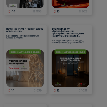
44
1103
15
652
Вебинар 14.05 «Теория слоев
Вебинар 28.04
освещения»
«Трансформация
пространства: как одним
нажатием меняются
Как создать интерьер премиум-
класса с Arlight?
функции комнаты
Как модернизировать любую
комнату в доме до уровня ПРО?
14
659
12
1051