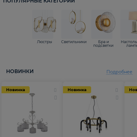
ПОПУЛЯРНЫЕ КАТЕГОРИИ
Люстры
Светильники
Бра и
Настол
подсветки
ламп
НОВИНКИ
Подробнее
Новинка
Новинка
Но