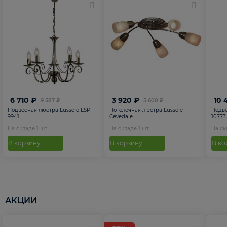
6 710 ₽
3 920 ₽
10 
9 587 ₽
5 600 ₽
Подвесная люстра Lussole LSP-
Потолочная люстра Lussole
Подве
9941
Cevedale ...
10773
На складе
1
шт
На складе
1
шт
На с
В корзину
В корзину
В ко
АКЦИИ