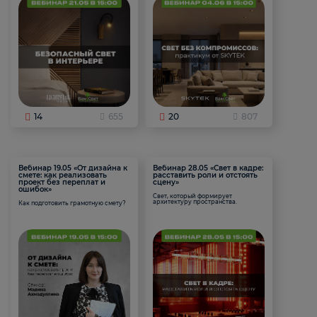
14
655
20
807
Вебинар 19.05 «От дизайна к
Вебинар 28.05 «Свет в кадре:
смете: как реализовать
расставить роли и отстоять
проект без переплат и
сцену»
ошибок»
Свет, который формирует
архитектуру пространства.
Как подготовить грамотную смету?