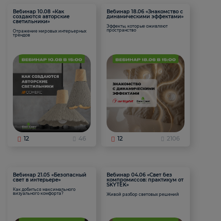
Вебинар 10.08 «Как
Вебинар 18.06 «Знакомство с
создаются авторские
динамическими эффектами»
светильники»
Эффекты, которые оживляют
пространство
Отражение мировых интерьерных
трендов
12
46
12
2106
Вебинар 21.05 «Безопасный
Вебинар 04.06 «Свет без
свет в интерьере»
компромиссов: практикум от
SKYTEK»
Как добиться максимального
визуального комфорта?
Живой разбор световых решений