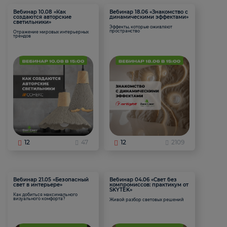
Вебинар 10.08 «Как
Вебинар 18.06 «Знакомство с
создаются авторские
динамическими эффектами»
светильники»
Эффекты, которые оживляют
пространство
Отражение мировых интерьерных
трендов
12
47
12
2109
Вебинар 21.05 «Безопасный
Вебинар 04.06 «Свет без
свет в интерьере»
компромиссов: практикум от
SKYTEK»
Как добиться максимального
визуального комфорта?
Живой разбор световых решений