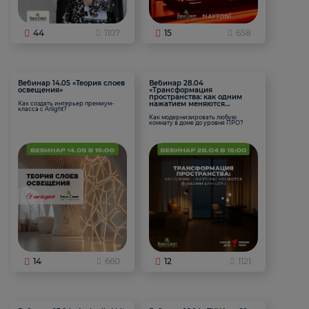
44
1107
15
658
Вебинар 14.05 «Теория слоев
Вебинар 28.04
освещения»
«Трансформация
пространства: как одним
нажатием меняются
Как создать интерьер премиум-
класса с Arlight?
функции комнаты
Как модернизировать любую
комнату в доме до уровня ПРО?
14
660
12
1121