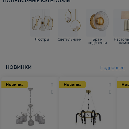
ПОПУЛЯРНЫЕ КАТЕГОРИИ
Люстры
Светильники
Бра и
Настол
подсветки
ламп
НОВИНКИ
Подробнее
Новинка
Новинка
Но