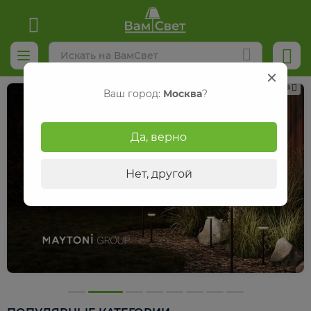
Реклама
Ваш город:
Москва
?
Да, верно
Нет, другой