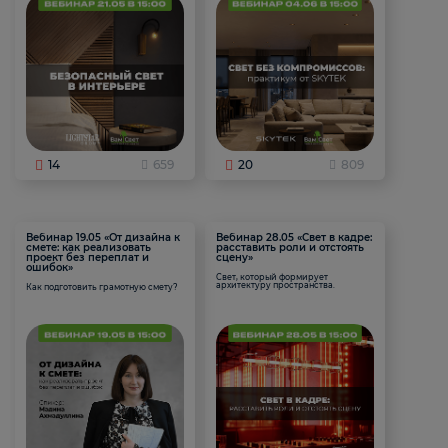
14
659
20
809
Вебинар 19.05 «От дизайна к
Вебинар 28.05 «Свет в кадре:
смете: как реализовать
расставить роли и отстоять
проект без переплат и
сцену»
ошибок»
Свет, который формирует
архитектуру пространства.
Как подготовить грамотную смету?