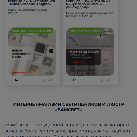
Вебинар 23.04 «Ambrella Volt
Вебинар 16.04 «TUYA за 60
- новая коллекция Sigma»
минут: первые шаги к
умному дому»
Стиль и технологии в каждой
детали
Научитесь настраивать умный свет
для ваших проектов
14
686
12
620
ИНТЕРНЕТ-МАГАЗИН СВЕТИЛЬНИКОВ И ЛЮСТР
«ВАМСВЕТ»
«ВамСвет» — это удобный сервис, с помощью которого
легко выбрать светильник, проверить, как он подходит