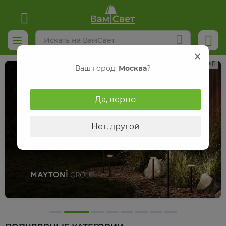
Реклама
Ваш город:
Москва
?
Да, верно
Нет, другой