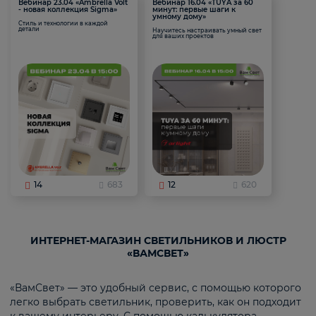
Вебинар 23.04 «Ambrella Volt
Вебинар 16.04 «TUYA за 60
- новая коллекция Sigma»
минут: первые шаги к
умному дому»
Стиль и технологии в каждой
детали
Научитесь настраивать умный свет
для ваших проектов
14
683
12
620
ИНТЕРНЕТ-МАГАЗИН СВЕТИЛЬНИКОВ И ЛЮСТР
«ВАМСВЕТ»
«ВамСвет» — это удобный сервис, с помощью которого
легко выбрать светильник, проверить, как он подходит