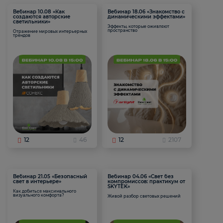
Вебинар 10.08 «Как
Вебинар 18.06 «Знакомство с
создаются авторские
динамическими эффектами»
светильники»
Эффекты, которые оживляют
пространство
Отражение мировых интерьерных
трендов
12
46
12
2107
Вебинар 21.05 «Безопасный
Вебинар 04.06 «Свет без
свет в интерьере»
компромиссов: практикум от
SKYTEK»
Как добиться максимального
визуального комфорта?
Живой разбор световых решений