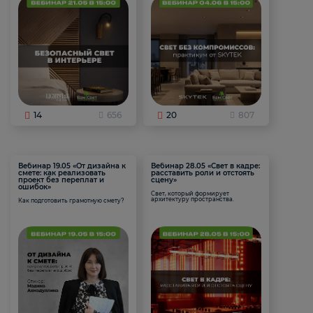
14
656
20
807
Вебинар 19.05 «От дизайна к
Вебинар 28.05 «Свет в кадре:
смете: как реализовать
расставить роли и отстоять
проект без переплат и
сцену»
ошибок»
Свет, который формирует
архитектуру пространства.
Как подготовить грамотную смету?