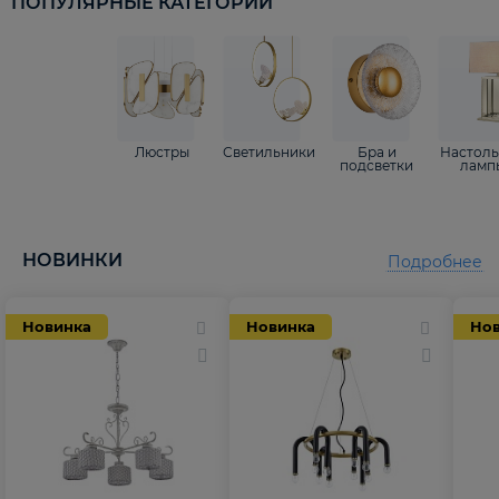
ПОПУЛЯРНЫЕ КАТЕГОРИИ
Люстры
Светильники
Бра и
Настол
подсветки
ламп
НОВИНКИ
Подробнее
Новинка
Новинка
Но