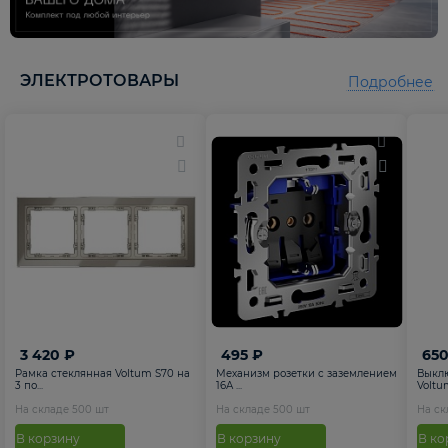
5
5
ЭЛЕКТРОТОВАРЫ
Подробнее
3 420 ₽
495 ₽
650
Рамка стеклянная Voltum S70 на
Механизм розетки с заземлением
Выкл
3 по...
16А ...
Voltum
На складе
500
шт
На складе
500
шт
На с
В корзину
В корзину
В ко