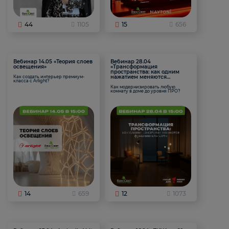
44
1105
15
656
Вебинар 14.05 «Теория слоев
Вебинар 28.04
освещения»
«Трансформация
пространства: как одним
нажатием меняются
Как создать интерьер премиум-
класса с Arlight?
функции комнаты
Как модернизировать любую
комнату в доме до уровня ПРО?
14
659
12
1073