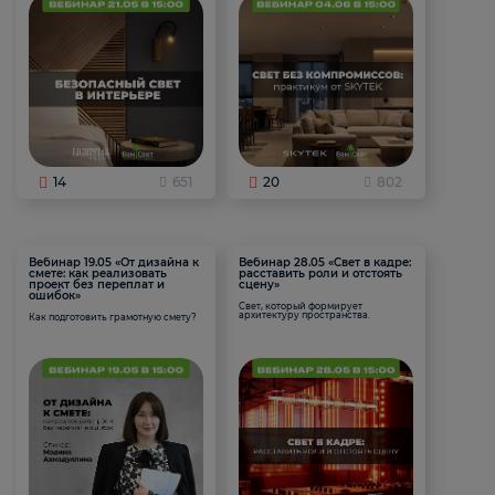
14
651
20
802
Вебинар 19.05 «От дизайна к
Вебинар 28.05 «Свет в кадре:
смете: как реализовать
расставить роли и отстоять
проект без переплат и
сцену»
ошибок»
Свет, который формирует
архитектуру пространства.
Как подготовить грамотную смету?