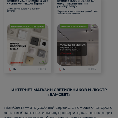
Вебинар 23.04 «Ambrella Volt
Вебинар 16.04 «TUYA за 60
- новая коллекция Sigma»
минут: первые шаги к
умному дому»
Стиль и технологии в каждой
детали
Научитесь настраивать умный свет
для ваших проектов
14
678
12
613
ИНТЕРНЕТ-МАГАЗИН СВЕТИЛЬНИКОВ И ЛЮСТР
«ВАМСВЕТ»
«ВамСвет» — это удобный сервис, с помощью которого
легко выбрать светильник, проверить, как он подходит