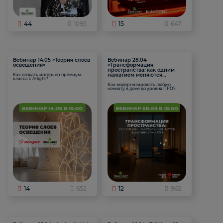
44
1095
15
647
Вебинар 14.05 «Теория слоев
Вебинар 28.04
освещения»
«Трансформация
пространства: как одним
нажатием меняются
Как создать интерьер премиум-
класса с Arlight?
функции комнаты
Как модернизировать любую
комнату в доме до уровня ПРО?
14
652
12
962