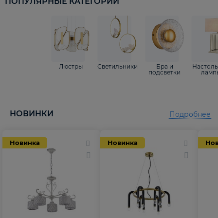
ПОПУЛЯРНЫЕ КАТЕГОРИИ
Люстры
Светильники
Бра и
Настол
подсветки
ламп
НОВИНКИ
Подробнее
Новинка
Новинка
Но