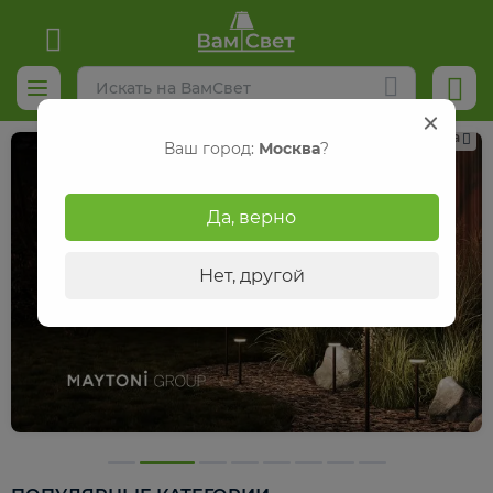
Реклама
Ваш город:
Москва
?
Да, верно
Нет, другой