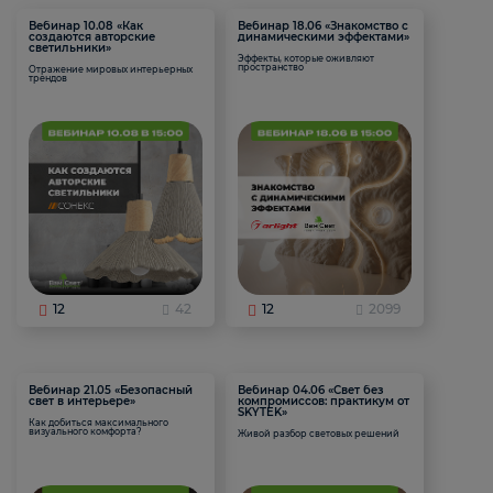
Вебинар 10.08 «Как
Вебинар 18.06 «Знакомство с
создаются авторские
динамическими эффектами»
светильники»
Эффекты, которые оживляют
пространство
Отражение мировых интерьерных
трендов
12
42
12
2099
Вебинар 21.05 «Безопасный
Вебинар 04.06 «Свет без
свет в интерьере»
компромиссов: практикум от
SKYTEK»
Как добиться максимального
визуального комфорта?
Живой разбор световых решений