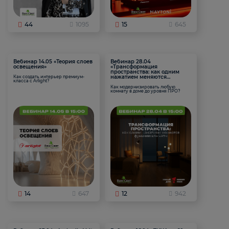
44
1095
15
645
Вебинар 14.05 «Теория слоев
Вебинар 28.04
освещения»
«Трансформация
пространства: как одним
нажатием меняются
Как создать интерьер премиум-
класса с Arlight?
функции комнаты
Как модернизировать любую
комнату в доме до уровня ПРО?
14
647
12
942