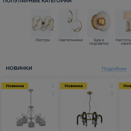
ПОПУЛЯРНЫЕ КАТЕГОРИИ
Люстры
Светильники
Бра и
Настол
подсветки
ламп
НОВИНКИ
Подробнее
Новинка
Новинка
Но