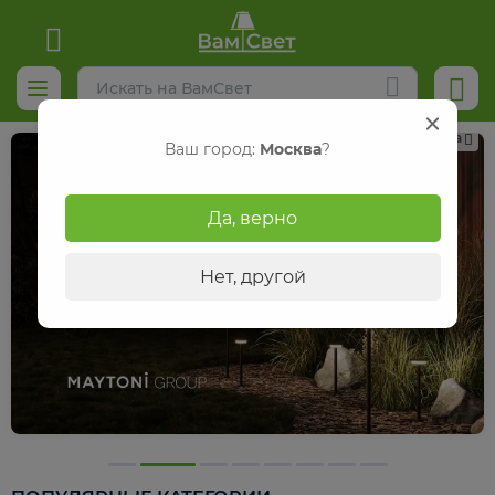
Реклама
Ваш город:
Москва
?
Да, верно
Нет, другой