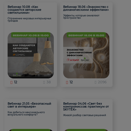
Вебинар 10.08 «Как
Вебинар 18.06 «Знакомство с
создаются авторские
динамическими эффектами»
светильники»
Эффекты, которые оживляют
пространство
Отражение мировых интерьерных
трендов
12
38
12
2096
Вебинар 21.05 «Безопасный
Вебинар 04.06 «Свет без
свет в интерьере»
компромиссов: практикум от
SKYTEK»
Как добиться максимального
визуального комфорта?
Живой разбор световых решений