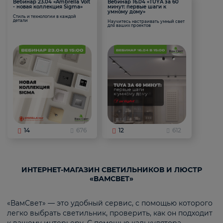
Вебинар 23.04 «Ambrella Volt
Вебинар 16.04 «TUYA за 60
- новая коллекция Sigma»
минут: первые шаги к
умному дому»
Стиль и технологии в каждой
детали
Научитесь настраивать умный свет
для ваших проектов
14
676
12
612
ИНТЕРНЕТ-МАГАЗИН СВЕТИЛЬНИКОВ И ЛЮСТР
«ВАМСВЕТ»
«ВамСвет» — это удобный сервис, с помощью которого
легко выбрать светильник, проверить, как он подходит