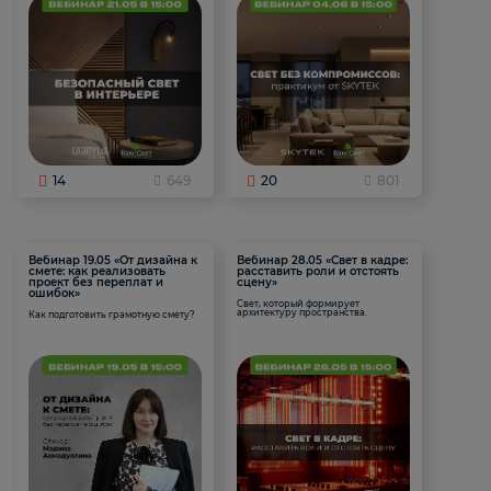
14
649
20
801
Вебинар 19.05 «От дизайна к
Вебинар 28.05 «Свет в кадре:
смете: как реализовать
расставить роли и отстоять
проект без переплат и
сцену»
ошибок»
Свет, который формирует
архитектуру пространства.
Как подготовить грамотную смету?