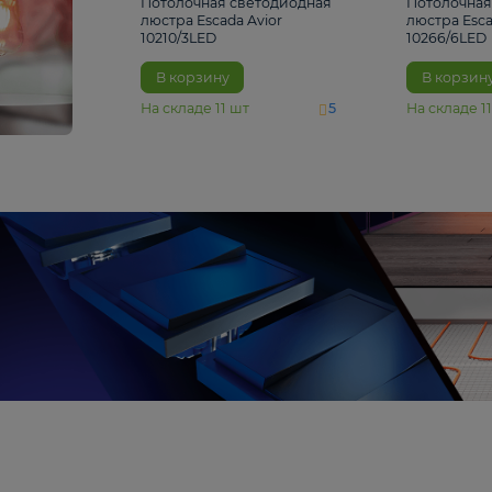
4 810 ₽
Потолочная светодиодная
люстра Escada Avior
10210/3LED
В корзину
На складе
11
шт
5