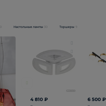
10 409 ₽
5 600 ₽
14 870 ₽
люстра Lussole
Подвесная люстра Alfa Praga
-6907-05
10773
В корзину
т
На складе
1
шт
светки
30
Настольные лампы
30
Торшеры
9