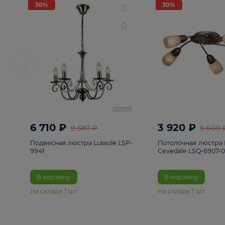
РАСПРОДАЖА
Смотреть все
Люстры
82
Светильники
222
Бра и под
30%
30%