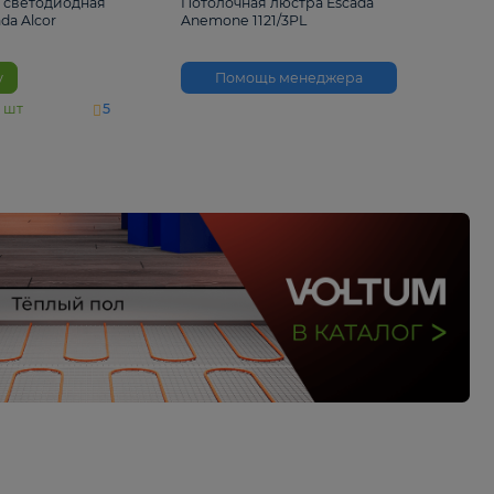
6 500 ₽
3 530 ₽
Потолочная светодиодная
Потолочная люстра 
люстра Escada Alcor
Anemone 1121/3PL
10266/6LED
В корзину
Помощь менед
На складе
11
шт
5