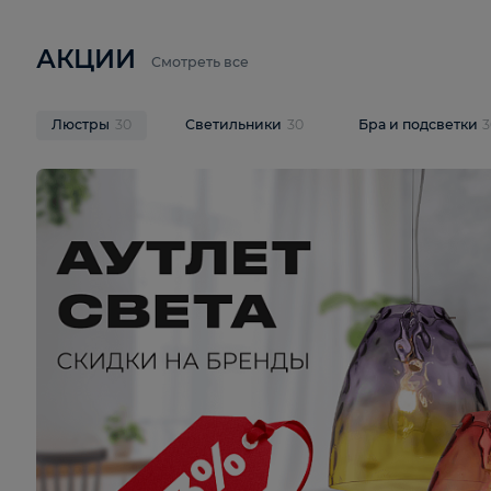
6 710 ₽
3 920 ₽
9 587 ₽
Подвесная люстра Lussole LSP-
Потолочная 
9941
Cevedale LSQ
В корзину
В корзину
На складе
1
шт
На складе
1
ш
АКЦИИ
Смотреть все
Люстры
30
Светильники
30
Бра и под