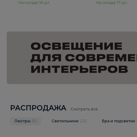
15 990 ₽
19 990 ₽
Подвесная люстра Moderli
Подвесная л
Dottie V11921-5P
Mireil V11914-
В корзину
В корзину
На складе
16
шт
На складе
17