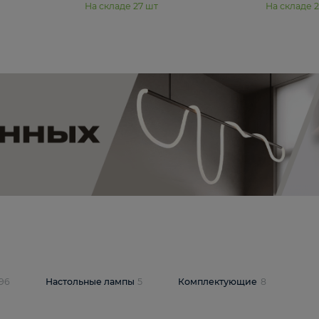
11 990 ₽
юстра Moderli
Подвесная люстра Moderli
12P
Dottie V11920-3P
В корзину
шт
На складе
27
шт