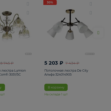
ие
8
30%
30%