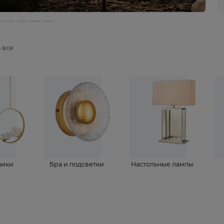
мотреть все
ветильники
Бра и подсветки
Настольные 