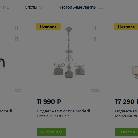
одсветки
148
Споты
47
Настольные лампы
86
Новинка