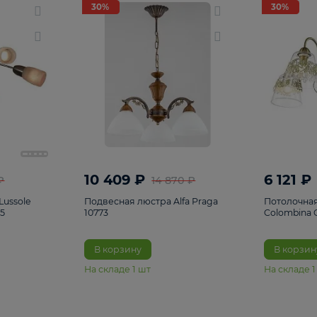
светки
96
Настольные лампы
5
Комплектующ
30%