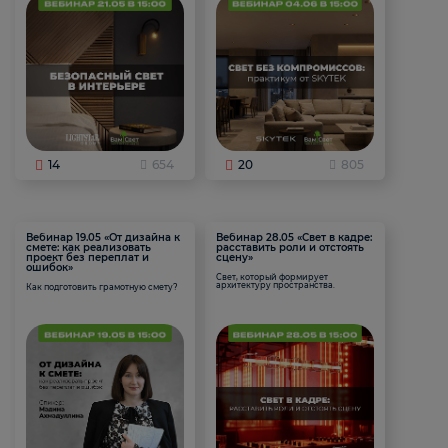
14
654
20
805
Вебинар 19.05 «От дизайна к
Вебинар 28.05 «Свет в кадре:
смете: как реализовать
расставить роли и отстоять
проект без переплат и
сцену»
ошибок»
Свет, который формирует
архитектуру пространства.
Как подготовить грамотную смету?