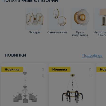
ПОПУЛЯРНЫЕ КАТЕГОРИИ
Люстры
Светильники
Бра и
Настол
подсветки
ламп
НОВИНКИ
Подробнее
Новинка
Новинка
Но