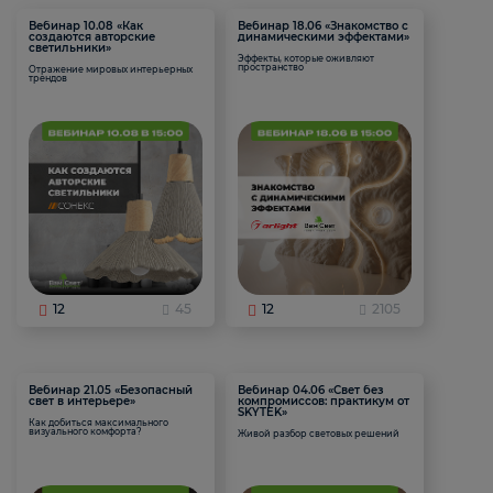
Вебинар 10.08 «Как
Вебинар 18.06 «Знакомство с
создаются авторские
динамическими эффектами»
светильники»
Эффекты, которые оживляют
пространство
Отражение мировых интерьерных
трендов
12
45
12
2105
Вебинар 21.05 «Безопасный
Вебинар 04.06 «Свет без
свет в интерьере»
компромиссов: практикум от
SKYTEK»
Как добиться максимального
визуального комфорта?
Живой разбор световых решений