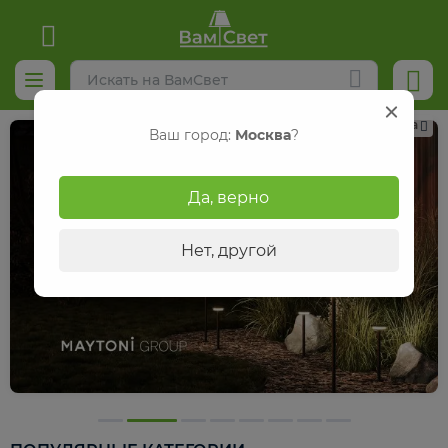
Реклама
Ваш город:
Москва
?
Да, верно
Нет, другой