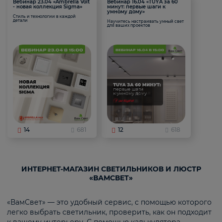
Вебинар 23.04 «Ambrella Volt
Вебинар 16.04 «TUYA за 60
- новая коллекция Sigma»
минут: первые шаги к
умному дому»
Стиль и технологии в каждой
детали
Научитесь настраивать умный свет
для ваших проектов
14
681
12
618
ИНТЕРНЕТ-МАГАЗИН СВЕТИЛЬНИКОВ И ЛЮСТР
«ВАМСВЕТ»
«ВамСвет» — это удобный сервис, с помощью которого
легко выбрать светильник, проверить, как он подходит