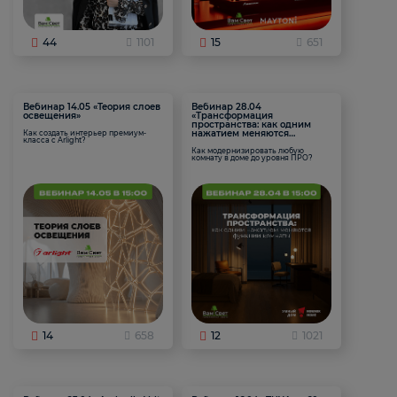
44
1101
15
651
Вебинар 14.05 «Теория слоев
Вебинар 28.04
освещения»
«Трансформация
пространства: как одним
нажатием меняются
Как создать интерьер премиум-
класса с Arlight?
функции комнаты
Как модернизировать любую
комнату в доме до уровня ПРО?
14
658
12
1021