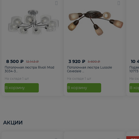
8 500 ₽
3 920 ₽
10 
12 143 ₽
5 600 ₽
Потолочная люстра Rivoli Mod
Потолочная люстра Lussole
Подве
3034-3...
Cevedale ...
10773
На складе
1
шт
На складе
1
шт
На с
В корзину
В корзину
В ко
АКЦИИ