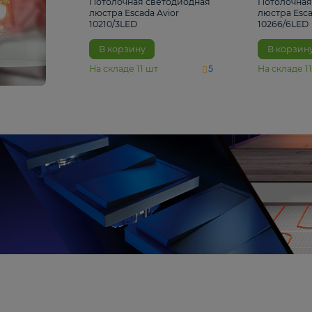
4 810 ₽
Потолочная светодиодная
люстра Escada Avior
10210/3LED
В корзину
На складе
11
шт
5