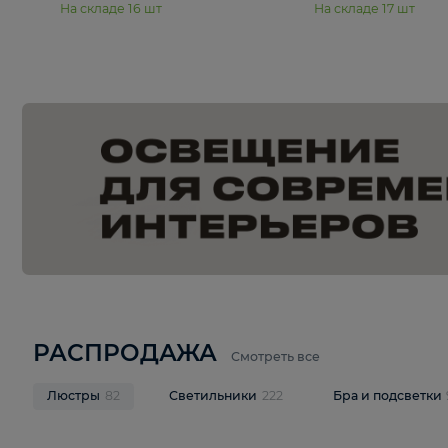
15 990 ₽
19 990 ₽
Подвесная люстра Moderli
Подвесная л
Dottie V11921-5P
Mireil V11914-
В корзину
В корзину
На складе
16
шт
На складе
17