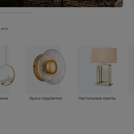
мотреть все
ветильники
Бра и подсветки
Настольные 