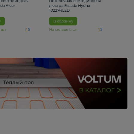
6 500 ₽
5 520 ₽
Потолочная светодиодная
Потолочная светод
люстра Escada Alcor
люстра Escada Hydri
10266/6LED
10227/4LED
В корзину
В корзину
На складе
11
шт
На складе
5
шт
5