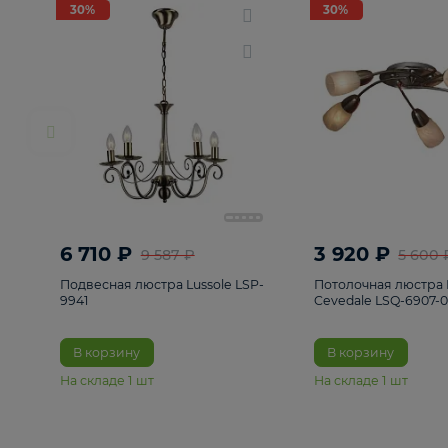
РАСПРОДАЖА
Смотреть все
Люстры
82
Светильники
222
Бра и под
30%
30%