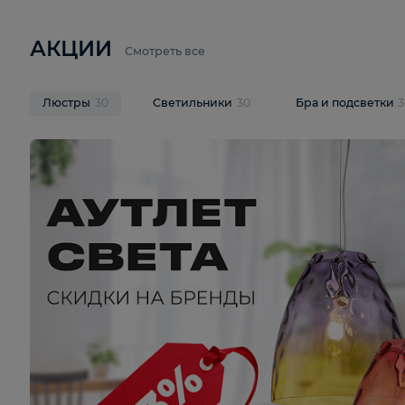
6 710 ₽
3 920 ₽
9 587 ₽
Подвесная люстра Lussole LSP-
Потолочная 
9941
Cevedale LSQ
В корзину
В корзину
На складе
1
шт
На складе
1
ш
АКЦИИ
Смотреть все
Люстры
30
Светильники
30
Бра и под