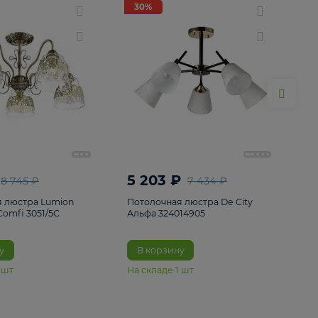
ие
8
30%
30%