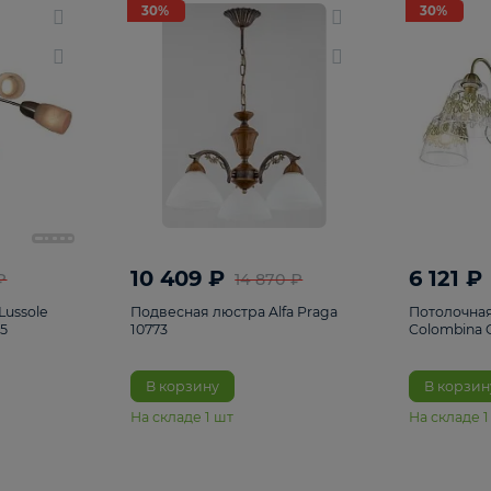
светки
96
Настольные лампы
5
Комплектующ
30%