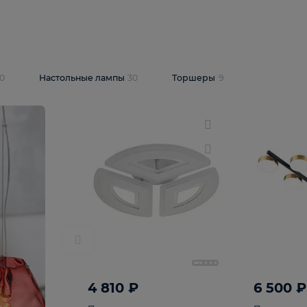
10 409 ₽
5 600 ₽
14 870 ₽
люстра Lussole
Подвесная люстра Alfa Praga
-6907-05
10773
В корзину
т
На складе
1
шт
светки
30
Настольные лампы
30
Торшеры
9