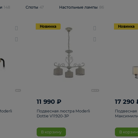
одсветки
148
Споты
47
Настольные лампы
86
Новинка