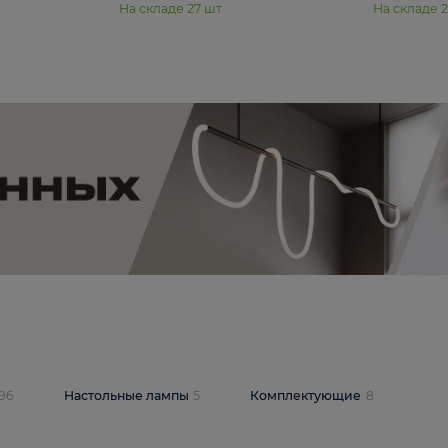
11 990 ₽
юстра Moderli
Подвесная люстра Moderli
12P
Dottie V11920-3P
В корзину
шт
На складе
27
шт