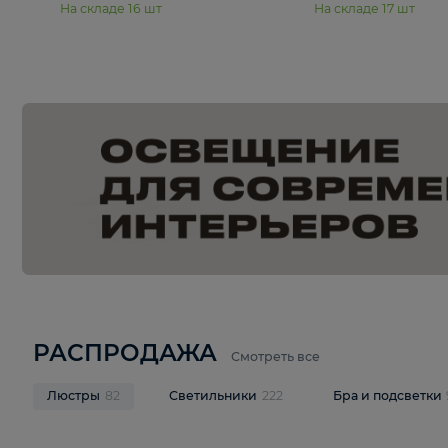
15 990 ₽
19 990 ₽
Подвесная люстра Moderli
Подвесная л
Dottie V11921-5P
Mireil V11914-
В корзину
В корзину
На складе
16
шт
На складе
17