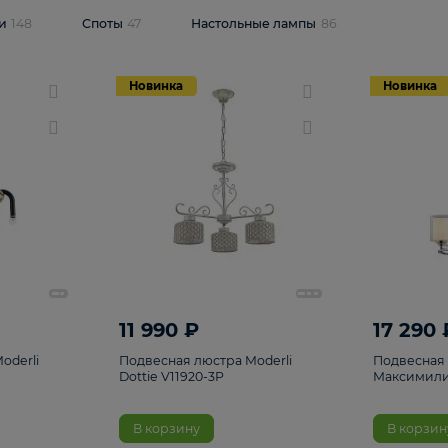
одсветки
148
Споты
47
Настольные лампы
86
Новинка