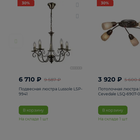
РАСПРОДАЖА
Смотреть все
Люстры
82
Светильники
222
Бра и под
30%
30%