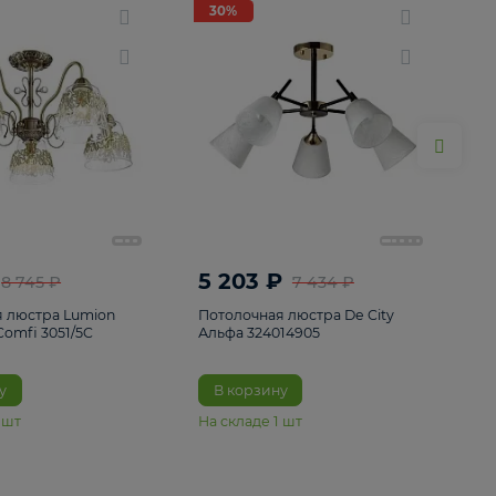
ие
8
30%
30%