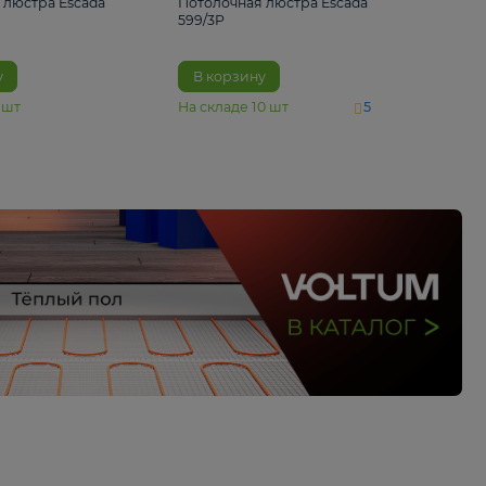
4 890 ₽
6 430 ₽
Потолочная люстра Escada
Потолочная люстра 
1116/3PL
599/3P
В корзину
В корзину
На складе
6
шт
На складе
10
шт