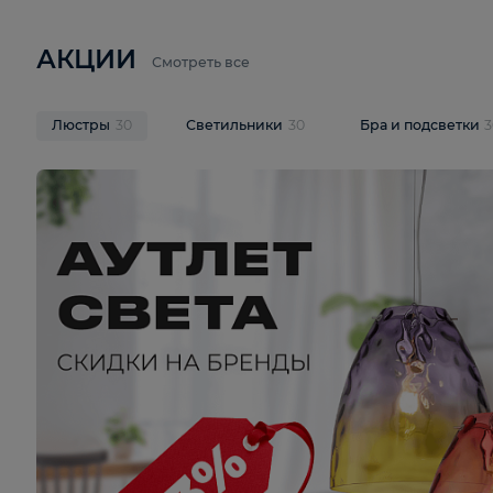
6 710 ₽
3 920 ₽
9 587 ₽
Подвесная люстра Lussole LSP-
Потолочная 
9941
Cevedale LSQ
В корзину
В корзину
На складе
1
шт
На складе
1
ш
АКЦИИ
Смотреть все
Люстры
30
Светильники
30
Бра и под