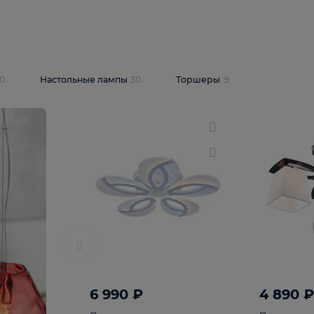
10 409 ₽
5 600 ₽
14 870 ₽
люстра Lussole
Подвесная люстра Alfa Praga
-6907-05
10773
В корзину
т
На складе
1
шт
светки
30
Настольные лампы
30
Торшеры
9