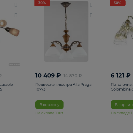
светки
96
Настольные лампы
5
Комплектующ
30%