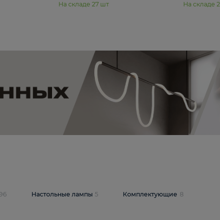
11 990 ₽
юстра Moderli
Подвесная люстра Moderli
12P
Dottie V11920-3P
В корзину
шт
На складе
27
шт