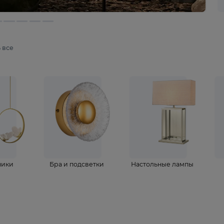
мотреть все
ветильники
Бра и подсветки
Настольные 