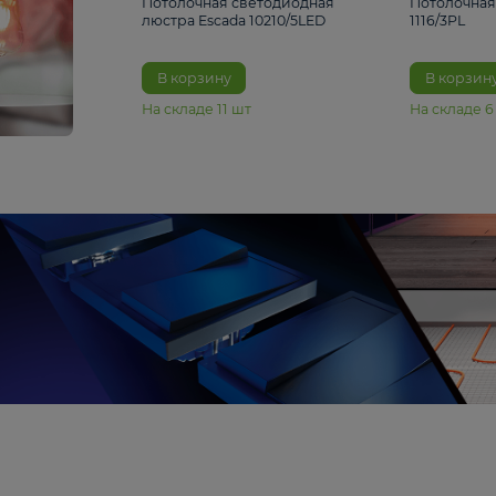
6 990 ₽
Потолочная светодиодная
люстра Escada 10210/5LED
В корзину
На складе
11
шт