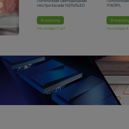
6 990 ₽
Потолочная светодиодная
люстра Escada 10210/5LED
В корзину
На складе
11
шт