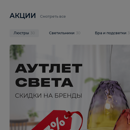
6 710 ₽
3 920 ₽
9 587 ₽
Подвесная люстра Lussole LSP-
Потолочная 
9941
Cevedale LSQ
В корзину
В корзину
На складе
1
шт
На складе
1
ш
АКЦИИ
Смотреть все
Люстры
30
Светильники
30
Бра и под