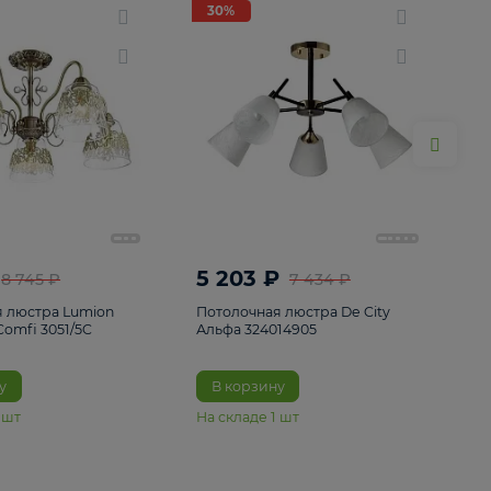
ие
8
30%
30%