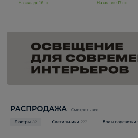
15 990 ₽
19 990 ₽
Подвесная люстра Moderli
Подвесная л
Dottie V11921-5P
Mireil V11914-
В корзину
В корзину
На складе
16
шт
На складе
17