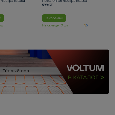
4 890 ₽
6 430 ₽
Потолочная люстра Escada
Потолочная люстра 
1116/3PL
599/3P
В корзину
В корзину
На складе
6
шт
На складе
10
шт