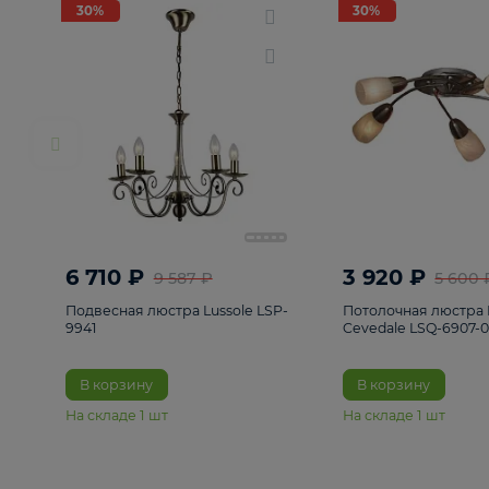
РАСПРОДАЖА
Смотреть все
Люстры
82
Светильники
222
Бра и под
30%
30%