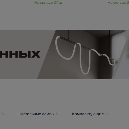
11 990 ₽
юстра Moderli
Подвесная люстра Moderli
12P
Dottie V11920-3P
В корзину
шт
На складе
27
шт