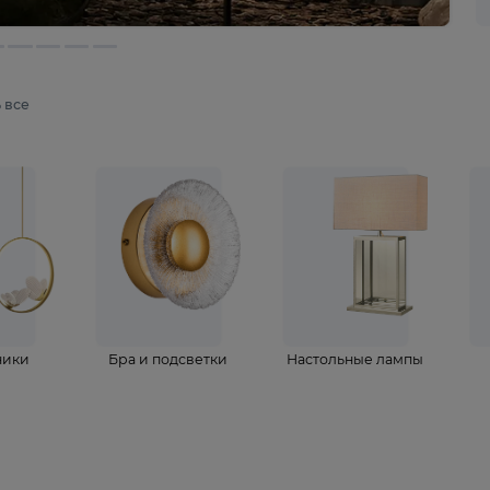
мотреть все
ветильники
Бра и подсветки
Настольные 