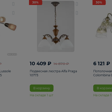
светки
96
Настольные лампы
5
Комплектующ
30%