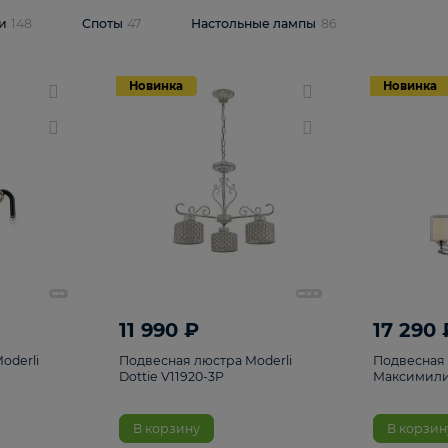
одсветки
148
Споты
47
Настольные лампы
86
Новинка