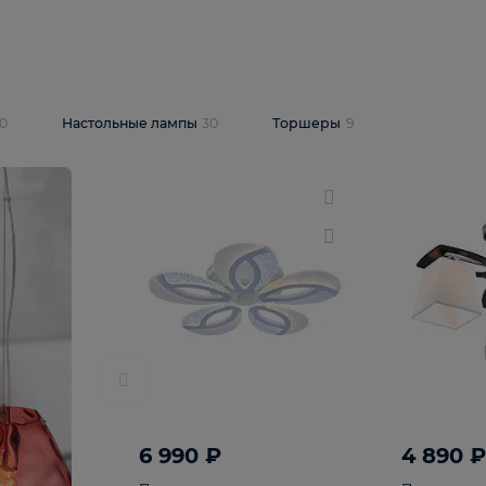
10 409 ₽
5 600 ₽
14 870 ₽
люстра Lussole
Подвесная люстра Alfa Praga
-6907-05
10773
В корзину
т
На складе
1
шт
светки
30
Настольные лампы
30
Торшеры
9