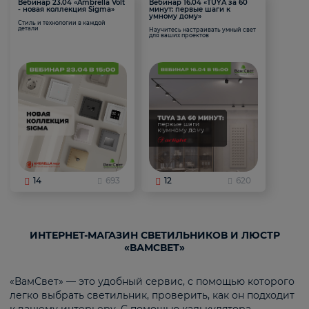
Вебинар 23.04 «Ambrella Volt
Вебинар 16.04 «TUYA за 60
- новая коллекция Sigma»
минут: первые шаги к
умному дому»
Стиль и технологии в каждой
детали
Научитесь настраивать умный свет
для ваших проектов
14
693
12
620
ИНТЕРНЕТ-МАГАЗИН СВЕТИЛЬНИКОВ И ЛЮСТР
«ВАМСВЕТ»
«ВамСвет» — это удобный сервис, с помощью которого
легко выбрать светильник, проверить, как он подходит