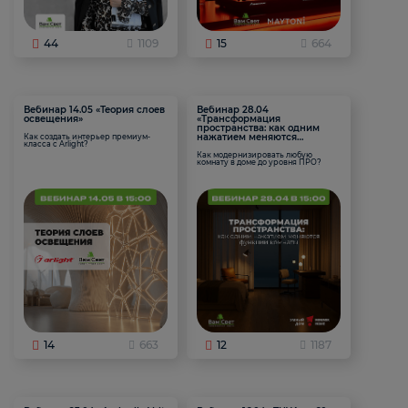
44
1109
15
664
Вебинар 14.05 «Теория слоев
Вебинар 28.04
освещения»
«Трансформация
пространства: как одним
нажатием меняются
Как создать интерьер премиум-
класса с Arlight?
функции комнаты
Как модернизировать любую
комнату в доме до уровня ПРО?
14
663
12
1187