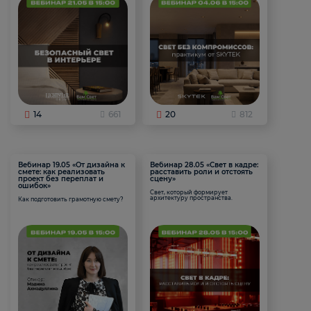
14
661
20
812
Вебинар 19.05 «От дизайна к
Вебинар 28.05 «Свет в кадре:
смете: как реализовать
расставить роли и отстоять
проект без переплат и
сцену»
ошибок»
Свет, который формирует
архитектуру пространства.
Как подготовить грамотную смету?