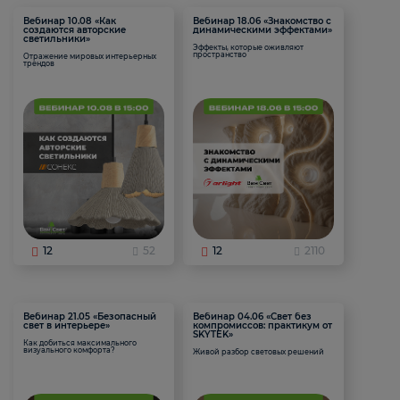
Вебинар 10.08 «Как
Вебинар 18.06 «Знакомство с
создаются авторские
динамическими эффектами»
светильники»
Эффекты, которые оживляют
пространство
Отражение мировых интерьерных
трендов
12
52
12
2110
Вебинар 21.05 «Безопасный
Вебинар 04.06 «Свет без
свет в интерьере»
компромиссов: практикум от
SKYTEK»
Как добиться максимального
визуального комфорта?
Живой разбор световых решений