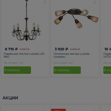
6 710 ₽
3 920 ₽
10 
9 587 ₽
5 600 ₽
Подвесная люстра Lussole LSP-
Потолочная люстра Lussole
Подве
9941
Cevedale ...
10773
На складе
1
шт
На складе
1
шт
На с
В корзину
В корзину
В ко
АКЦИИ