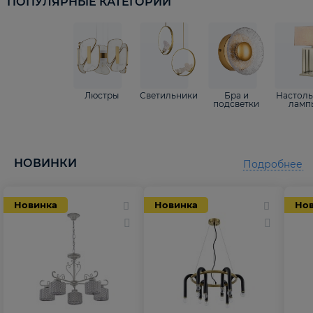
ПОПУЛЯРНЫЕ КАТЕГОРИИ
Люстры
Светильники
Бра и
Настол
подсветки
ламп
НОВИНКИ
Подробнее
Новинка
Новинка
Но