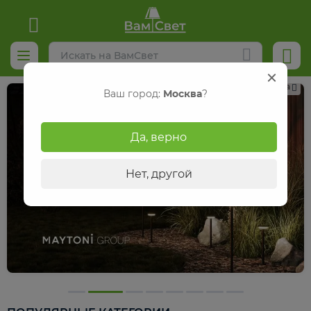
Реклама
Ваш город:
Москва
?
Да, верно
Нет, другой