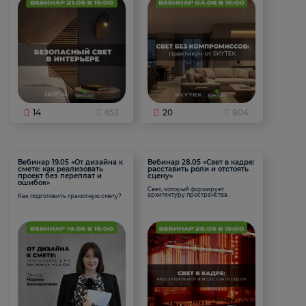
14
653
20
804
Вебинар 19.05 «От дизайна к
Вебинар 28.05 «Свет в кадре:
смете: как реализовать
расставить роли и отстоять
проект без переплат и
сцену»
ошибок»
Свет, который формирует
архитектуру пространства.
Как подготовить грамотную смету?