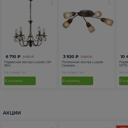
6 710 ₽
3 920 ₽
10 
9 587 ₽
5 600 ₽
Подвесная люстра Lussole LSP-
Потолочная люстра Lussole
Подве
9941
Cevedale ...
10773
На складе
1
шт
На складе
1
шт
На с
В корзину
В корзину
В ко
АКЦИИ