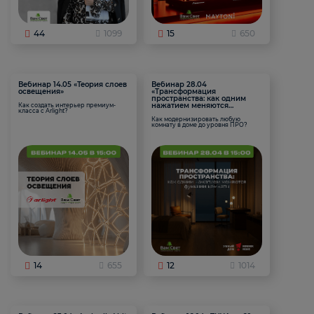
44
1099
15
650
Вебинар 14.05 «Теория слоев
Вебинар 28.04
освещения»
«Трансформация
пространства: как одним
нажатием меняются
Как создать интерьер премиум-
класса с Arlight?
функции комнаты
Как модернизировать любую
комнату в доме до уровня ПРО?
14
655
12
1014