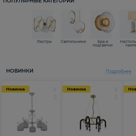
ПОПУЛЯРНЫЕ КАТЕГОРИИ
Люстры
Светильники
Бра и
Настол
подсветки
ламп
НОВИНКИ
Подробнее
Новинка
Новинка
Но