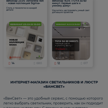
Вебинар 23.04 «Ambrella Volt
Вебинар 16.04 «TUYA за 60
- новая коллекция Sigma»
минут: первые шаги к
умному дому»
Стиль и технологии в каждой
детали
Научитесь настраивать умный свет
для ваших проектов
14
680
12
617
ИНТЕРНЕТ-МАГАЗИН СВЕТИЛЬНИКОВ И ЛЮСТР
«ВАМСВЕТ»
«ВамСвет» — это удобный сервис, с помощью которого
легко выбрать светильник, проверить, как он подходит