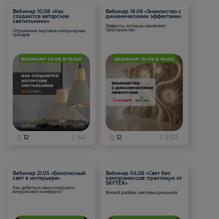
Вебинар 10.08 «Как
Вебинар 18.06 «Знакомство с
создаются авторские
динамическими эффектами»
светильники»
Эффекты, которые оживляют
пространство
Отражение мировых интерьерных
трендов
12
44
12
2103
Вебинар 21.05 «Безопасный
Вебинар 04.06 «Свет без
свет в интерьере»
компромиссов: практикум от
SKYTEK»
Как добиться максимального
визуального комфорта?
Живой разбор световых решений