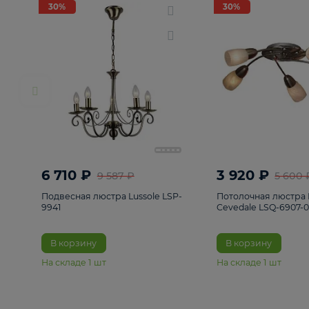
РАСПРОДАЖА
Смотреть все
Люстры
82
Светильники
222
Бра и под
30%
30%