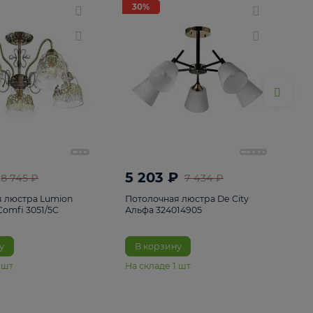
ие
8
30%
30%