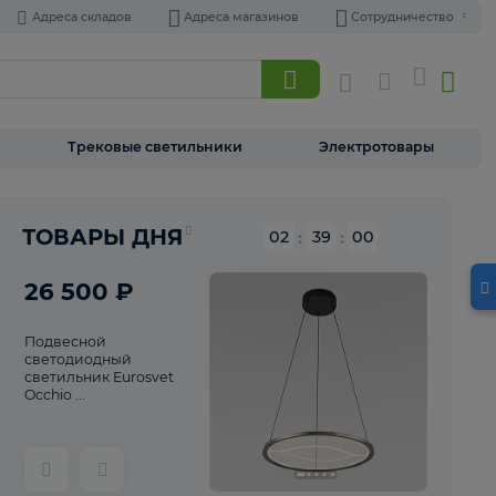
Адреса складов
Адреса магазинов
Торшеры
Трековые светильники
Э
Реклама
ТОВАРЫ ДНЯ
02
:
38
26 500 ₽
Подвесной
светодиодный
светильник Eurosvet
Occhio ...