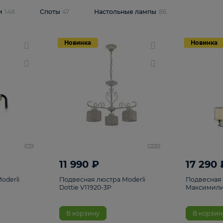
одсветки
148
Споты
47
Настольные лампы
86
Новинка