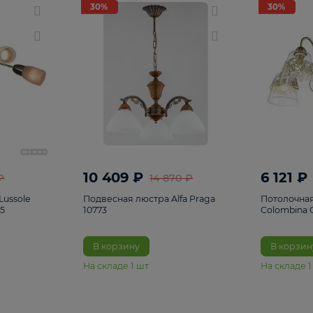
светки
96
Настольные лампы
5
Комплектующ
30%