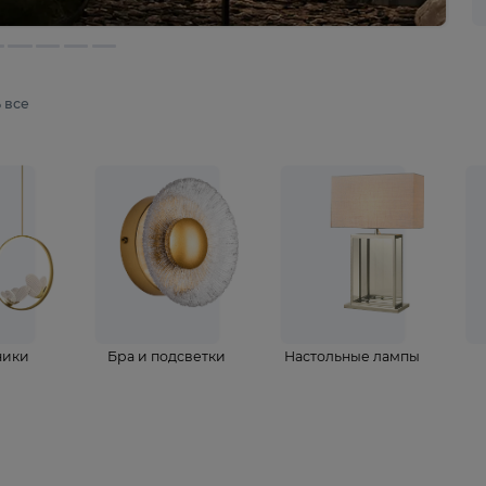
мотреть все
ветильники
Бра и подсветки
Настольные 