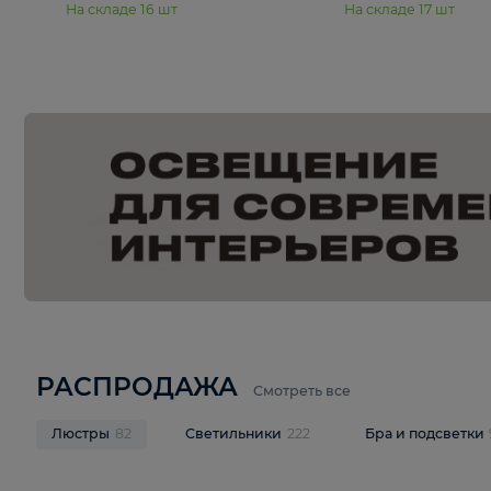
15 990 ₽
19 990 ₽
Подвесная люстра Moderli
Подвесная л
Dottie V11921-5P
Mireil V11914-
В корзину
В корзину
На складе
16
шт
На складе
17