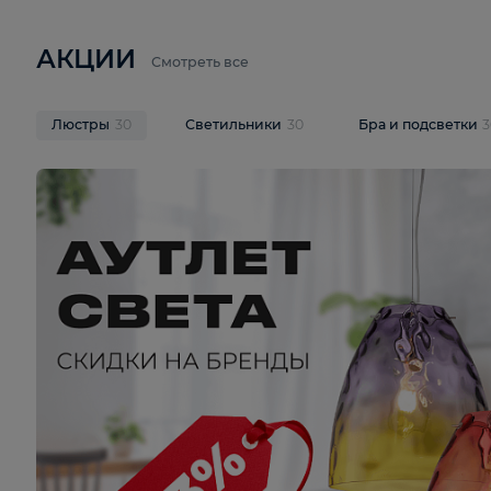
6 710 ₽
3 920 ₽
9 587 ₽
Подвесная люстра Lussole LSP-
Потолочная 
9941
Cevedale LSQ
В корзину
В корзину
На складе
1
шт
На складе
1
ш
АКЦИИ
Смотреть все
Люстры
30
Светильники
30
Бра и под