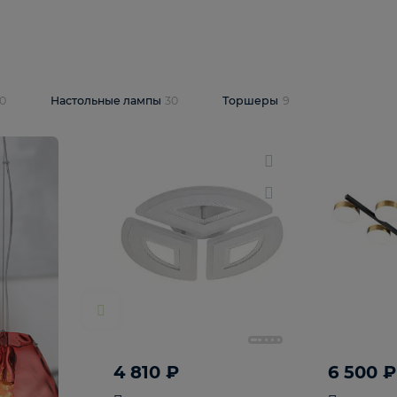
10 409 ₽
5 600 ₽
14 870 ₽
люстра Lussole
Подвесная люстра Alfa Praga
-6907-05
10773
В корзину
т
На складе
1
шт
светки
30
Настольные лампы
30
Торшеры
9