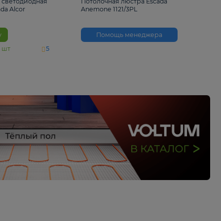
6 500 ₽
3 530 ₽
Потолочная светодиодная
Потолочная люстра 
люстра Escada Alcor
Anemone 1121/3PL
10266/6LED
В корзину
Помощь менед
На складе
11
шт
5