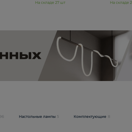
11 990 ₽
юстра Moderli
Подвесная люстра Moderli
12P
Dottie V11920-3P
В корзину
шт
На складе
27
шт