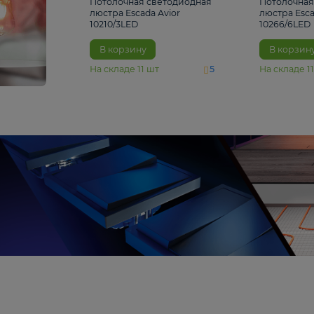
4 810 ₽
Потолочная светодиодная
люстра Escada Avior
10210/3LED
В корзину
На складе
11
шт
5