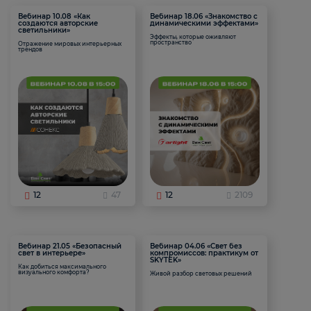
Вебинар 10.08 «Как
Вебинар 18.06 «Знакомство с
создаются авторские
динамическими эффектами»
светильники»
Эффекты, которые оживляют
пространство
Отражение мировых интерьерных
трендов
12
47
12
2109
Вебинар 21.05 «Безопасный
Вебинар 04.06 «Свет без
свет в интерьере»
компромиссов: практикум от
SKYTEK»
Как добиться максимального
визуального комфорта?
Живой разбор световых решений