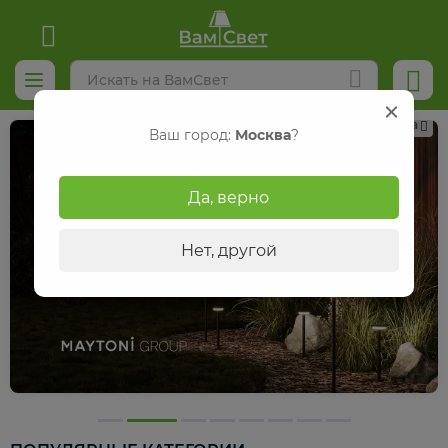
Реклама
Ваш город:
Москва
?
Да, верно
Нет, другой