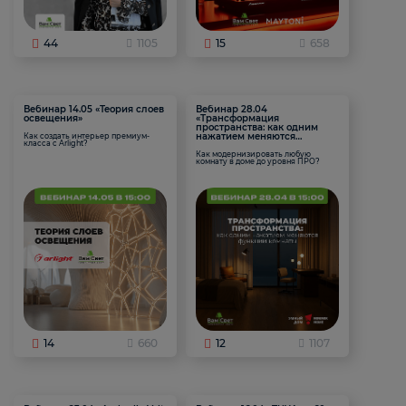
44
1105
15
658
Вебинар 14.05 «Теория слоев
Вебинар 28.04
освещения»
«Трансформация
пространства: как одним
нажатием меняются
Как создать интерьер премиум-
класса с Arlight?
функции комнаты
Как модернизировать любую
комнату в доме до уровня ПРО?
14
660
12
1107