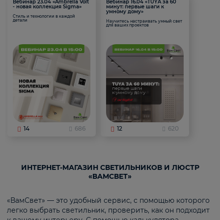
Вебинар 23.04 «Ambrella Volt
Вебинар 16.04 «TUYA за 60
- новая коллекция Sigma»
минут: первые шаги к
умному дому»
Стиль и технологии в каждой
детали
Научитесь настраивать умный свет
для ваших проектов
14
686
12
620
ИНТЕРНЕТ-МАГАЗИН СВЕТИЛЬНИКОВ И ЛЮСТР
«ВАМСВЕТ»
«ВамСвет» — это удобный сервис, с помощью которого
легко выбрать светильник, проверить, как он подходит