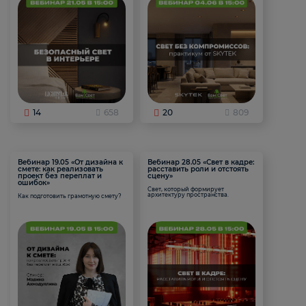
14
658
20
809
Вебинар 19.05 «От дизайна к
Вебинар 28.05 «Свет в кадре:
смете: как реализовать
расставить роли и отстоять
проект без переплат и
сцену»
ошибок»
Свет, который формирует
архитектуру пространства.
Как подготовить грамотную смету?