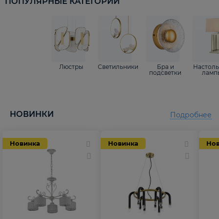
ПОПУЛЯРНЫЕ КАТЕГОРИИ
Люстры
Светильники
Бра и
Настол
подсветки
ламп
НОВИНКИ
Подробнее
Новинка
Новинка
Но