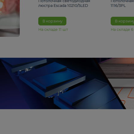
6 990 ₽
Потолочная светодиодная
люстра Escada 10210/5LED
В корзину
На складе
11
шт