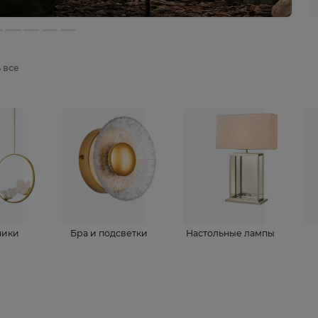
мотреть все
ветильники
Бра и подсветки
Настольные 