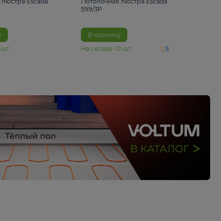
4 890 ₽
6 430 ₽
Потолочная люстра Escada
Потолочная люстра 
1116/3PL
599/3P
В корзину
В корзину
На складе
6
шт
На складе
10
шт