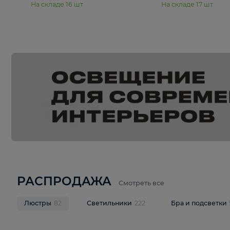
15 990 ₽
19 990 ₽
Подвесная люстра Moderli
Подвесная л
Dottie V11921-5P
Mireil V11914-
В корзину
В корзину
На складе
16
шт
На складе
17