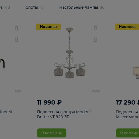
одсветки
148
Споты
47
Настольные лампы
86
Новинка