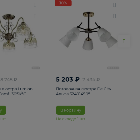
ие
8
30%
30%