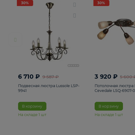
РАСПРОДАЖА
Смотреть все
Люстры
82
Светильники
222
Бра и под
30%
30%