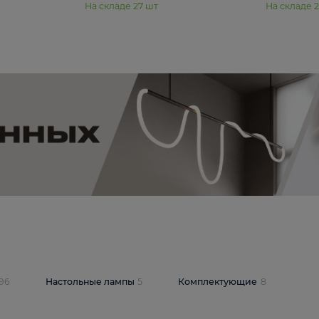
11 990 ₽
юстра Moderli
Подвесная люстра Moderli
12P
Dottie V11920-3P
В корзину
шт
На складе
27
шт