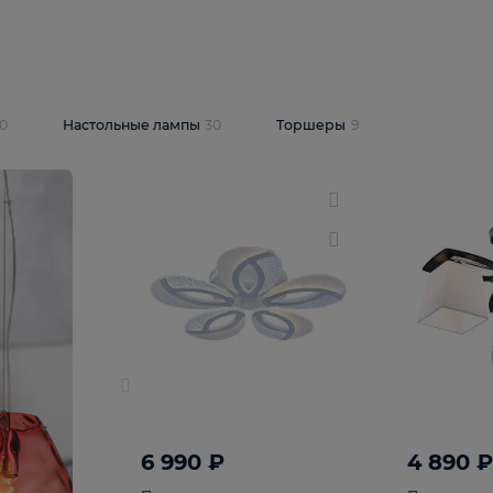
10 409 ₽
5 600 ₽
14 870 ₽
люстра Lussole
Подвесная люстра Alfa Praga
-6907-05
10773
В корзину
т
На складе
1
шт
светки
30
Настольные лампы
30
Торшеры
9