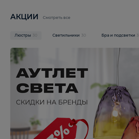
6 710 ₽
3 920 ₽
9 587 ₽
Подвесная люстра Lussole LSP-
Потолочная 
9941
Cevedale LSQ
В корзину
В корзину
На складе
1
шт
На складе
1
ш
АКЦИИ
Смотреть все
Люстры
30
Светильники
30
Бра и под