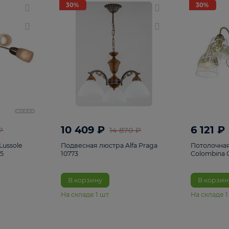
светки
96
Настольные лампы
5
Комплектующ
30%