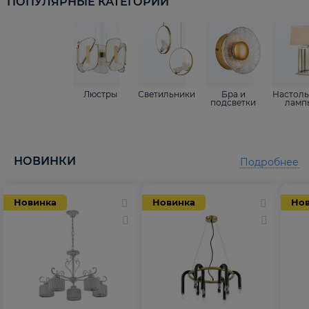
ПОПУЛЯРНЫЕ КАТЕГОРИИ
Люстры
Светильники
Бра и
Настол
подсветки
ламп
НОВИНКИ
Подробнее
Новинка
Новинка
Но