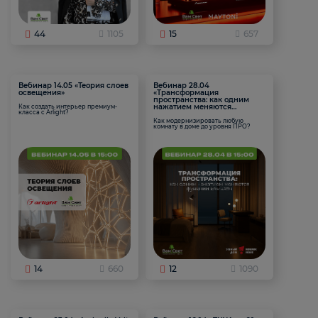
44
1105
15
657
Вебинар 14.05 «Теория слоев
Вебинар 28.04
освещения»
«Трансформация
пространства: как одним
нажатием меняются
Как создать интерьер премиум-
класса с Arlight?
функции комнаты
Как модернизировать любую
комнату в доме до уровня ПРО?
14
660
12
1090