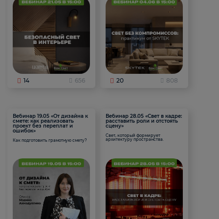
14
656
20
808
Вебинар 19.05 «От дизайна к
Вебинар 28.05 «Свет в кадре:
смете: как реализовать
расставить роли и отстоять
проект без переплат и
сцену»
ошибок»
Свет, который формирует
архитектуру пространства.
Как подготовить грамотную смету?