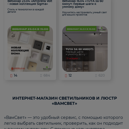
Вебинар 23.04 «Ambrella Volt
Вебинар 16.04 «TUYA за 60
- новая коллекция Sigma»
минут: первые шаги к
умному дому»
Стиль и технологии в каждой
детали
Научитесь настраивать умный свет
для ваших проектов
14
684
12
620
ИНТЕРНЕТ-МАГАЗИН СВЕТИЛЬНИКОВ И ЛЮСТР
«ВАМСВЕТ»
«ВамСвет» — это удобный сервис, с помощью которого
легко выбрать светильник, проверить, как он подходит