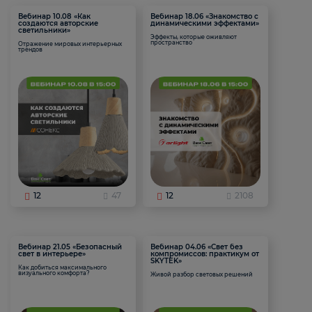
Вебинар 10.08 «Как
Вебинар 18.06 «Знакомство с
создаются авторские
динамическими эффектами»
светильники»
Эффекты, которые оживляют
пространство
Отражение мировых интерьерных
трендов
12
47
12
2108
Вебинар 21.05 «Безопасный
Вебинар 04.06 «Свет без
свет в интерьере»
компромиссов: практикум от
SKYTEK»
Как добиться максимального
визуального комфорта?
Живой разбор световых решений