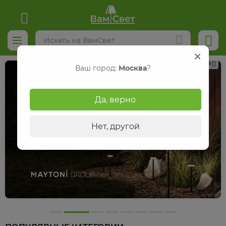
Реклама
Ваш город:
Москва
?
Да, верно
Нет, другой