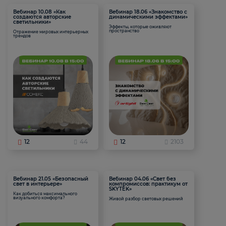
Вебинар 10.08 «Как
Вебинар 18.06 «Знакомство с
создаются авторские
динамическими эффектами»
светильники»
Эффекты, которые оживляют
пространство
Отражение мировых интерьерных
трендов
12
44
12
2103
Вебинар 21.05 «Безопасный
Вебинар 04.06 «Свет без
свет в интерьере»
компромиссов: практикум от
SKYTEK»
Как добиться максимального
визуального комфорта?
Живой разбор световых решений