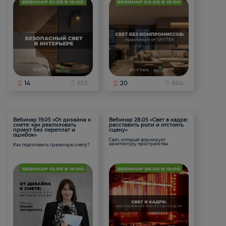
14
653
20
804
Вебинар 19.05 «От дизайна к
Вебинар 28.05 «Свет в кадре:
смете: как реализовать
расставить роли и отстоять
проект без переплат и
сцену»
ошибок»
Свет, который формирует
архитектуру пространства.
Как подготовить грамотную смету?