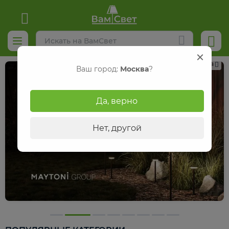
Реклама
Ваш город:
Москва
?
Да, верно
Нет, другой