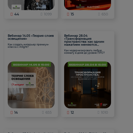
44
1099
15
650
Вебинар 14.05 «Теория слоев
Вебинар 28.04
освещения»
«Трансформация
пространства: как одним
нажатием меняются
Как создать интерьер премиум-
класса с Arlight?
функции комнаты
Как модернизировать любую
комнату в доме до уровня ПРО?
14
655
12
1010