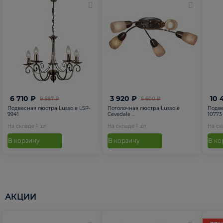
6 710 ₽
3 920 ₽
10 
9 587 ₽
5 600 ₽
Подвесная люстра Lussole LSP-
Потолочная люстра Lussole
Подве
9941
Cevedale ...
10773
На складе
1
шт
На складе
1
шт
На с
В корзину
В корзину
В ко
АКЦИИ