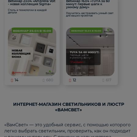
Вебинар 23.04 «Ambrella Volt
Вебинар 16.04 «TUYA за 60
- новая коллекция Sigma»
минут: первые шаги к
умному дому»
Стиль и технологии в каждой
детали
Научитесь настраивать умный свет
для ваших проектов
14
680
12
617
ИНТЕРНЕТ-МАГАЗИН СВЕТИЛЬНИКОВ И ЛЮСТР
«ВАМСВЕТ»
«ВамСвет» — это удобный сервис, с помощью которого
легко выбрать светильник, проверить, как он подходит