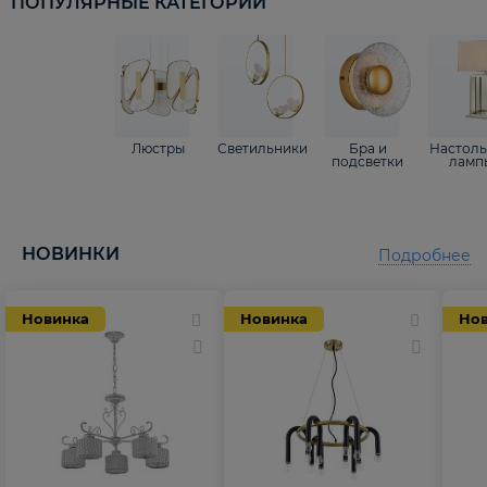
ПОПУЛЯРНЫЕ КАТЕГОРИИ
Люстры
Светильники
Бра и
Настол
подсветки
ламп
НОВИНКИ
Подробнее
Новинка
Новинка
Но