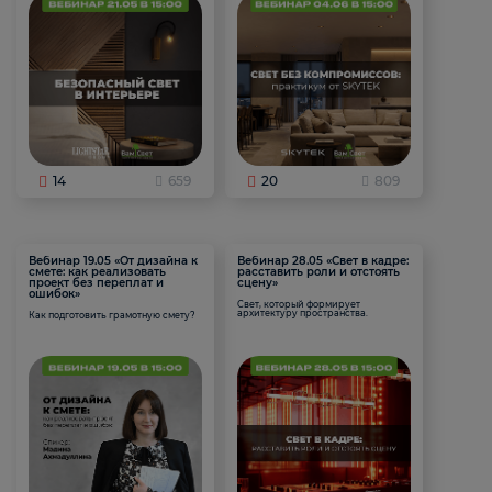
14
659
20
809
Вебинар 19.05 «От дизайна к
Вебинар 28.05 «Свет в кадре:
смете: как реализовать
расставить роли и отстоять
проект без переплат и
сцену»
ошибок»
Свет, который формирует
архитектуру пространства.
Как подготовить грамотную смету?