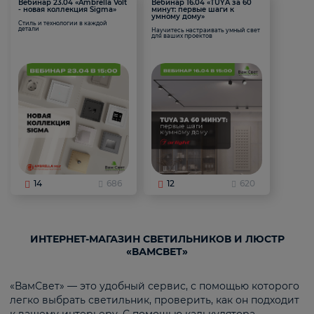
Вебинар 23.04 «Ambrella Volt
Вебинар 16.04 «TUYA за 60
- новая коллекция Sigma»
минут: первые шаги к
умному дому»
Стиль и технологии в каждой
детали
Научитесь настраивать умный свет
для ваших проектов
14
686
12
620
ИНТЕРНЕТ-МАГАЗИН СВЕТИЛЬНИКОВ И ЛЮСТР
«ВАМСВЕТ»
«ВамСвет» — это удобный сервис, с помощью которого
легко выбрать светильник, проверить, как он подходит