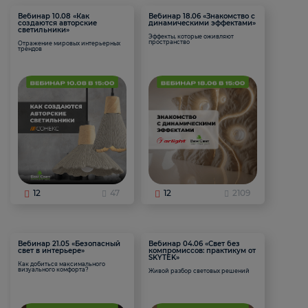
Вебинар 10.08 «Как
Вебинар 18.06 «Знакомство с
создаются авторские
динамическими эффектами»
светильники»
Эффекты, которые оживляют
пространство
Отражение мировых интерьерных
трендов
12
47
12
2109
Вебинар 21.05 «Безопасный
Вебинар 04.06 «Свет без
свет в интерьере»
компромиссов: практикум от
SKYTEK»
Как добиться максимального
визуального комфорта?
Живой разбор световых решений