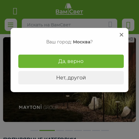
Реклама
Ваш город:
Москва
?
Да, верно
Нет, другой