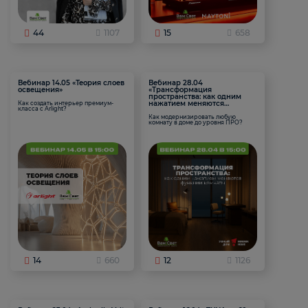
44
1107
15
658
Вебинар 14.05 «Теория слоев
Вебинар 28.04
освещения»
«Трансформация
пространства: как одним
нажатием меняются
Как создать интерьер премиум-
класса с Arlight?
функции комнаты
Как модернизировать любую
комнату в доме до уровня ПРО?
14
660
12
1126