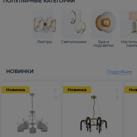
ПОПУЛЯРНЫЕ КАТЕГОРИИ
Люстры
Светильники
Бра и
Настол
подсветки
ламп
НОВИНКИ
Подробнее
Новинка
Новинка
Но