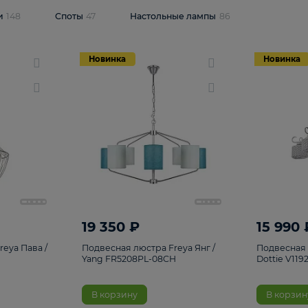
одсветки
148
Споты
47
Настольные лампы
86
Новинка