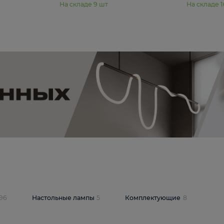
₽
19 350 ₽
стра Freya Пава /
Подвесная люстра Freya Янг /
PL-04S
Yang FR5208PL-08CH
В корзину
шт
На складе
9
шт