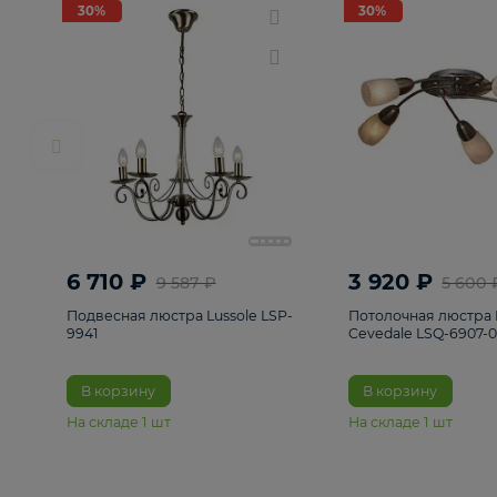
РАСПРОДАЖА
Смотреть все
Люстры
82
Светильники
222
Бра и под
30%
30%