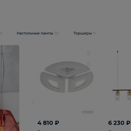
10 409 ₽
5 600 ₽
14 870 ₽
люстра Lussole
Подвесная люстра Alfa Praga
-6907-05
10773
В корзину
т
На складе
1
шт
светки
30
Настольные лампы
30
Торшеры
9