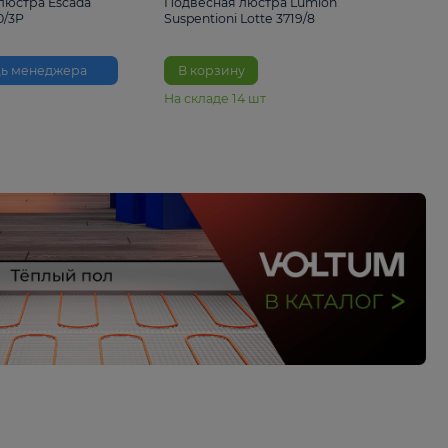
33%
6 230 ₽
4 490 ₽
6 680 
Подвесная люстра Escada
Подвесная люстра L
Reverse 2100/3P
Suspentioni Lotte 371
Помощь менеджера
В корзину
На складе
14
шт