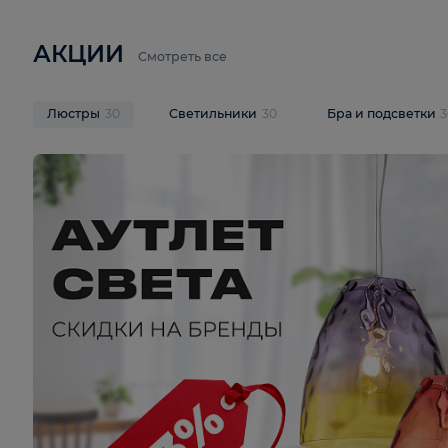
6 710 ₽
3 920 ₽
9 587 ₽
Подвесная люстра Lussole LSP-
Потолочная 
9941
Cevedale LSQ
В корзину
В корзину
На складе
1
шт
На складе
1
ш
АКЦИИ
Смотреть все
Люстры
30
Светильники
30
Бра и под