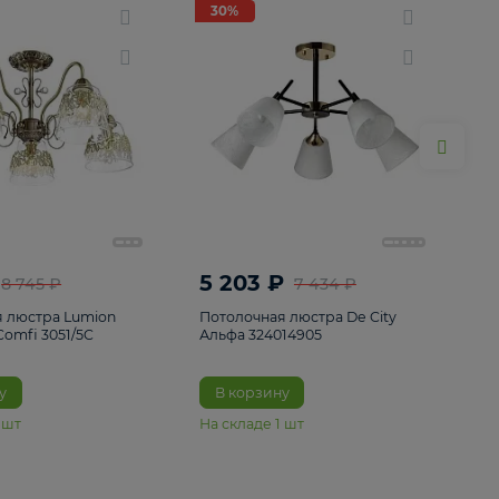
ие
8
30%
30%