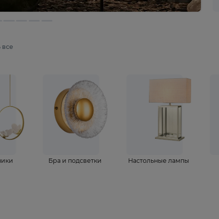
мотреть все
ветильники
Бра и подсветки
Настольные 