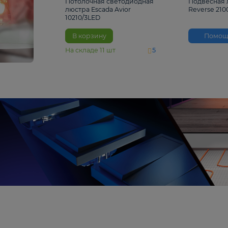
4 810 ₽
Потолочная светодиодная
люстра Escada Avior
10210/3LED
В корзину
На складе
11
шт
5