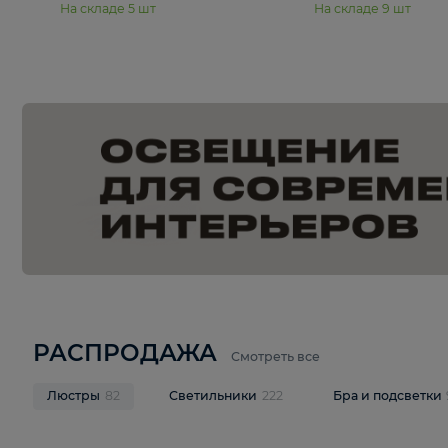
15 250 ₽
20 940 
Подвесная люстра Freya Янг /
Подвесная лю
Yang FR5208PL-06CH
Pava FR1016
В корзину
В корзину
На складе
5
шт
На складе
9