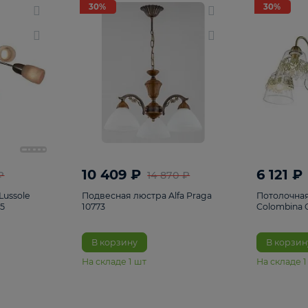
светки
96
Настольные лампы
5
Комплектующ
30%