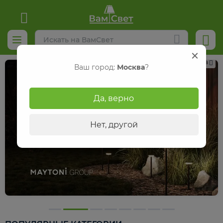
Реклама
Ваш город:
Москва
?
Да, верно
Нет, другой