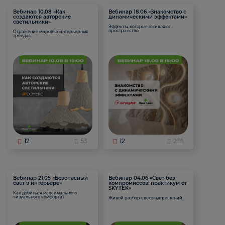
Вебинар 10.08 «Как
Вебинар 18.06 «Знакомство с
создаются авторские
динамическими эффектами»
светильники»
Эффекты, которые оживляют
пространство
Отражение мировых интерьерных
трендов
12
53
12
2111
Вебинар 21.05 «Безопасный
Вебинар 04.06 «Свет без
свет в интерьере»
компромиссов: практикум от
SKYTEK»
Как добиться максимального
визуального комфорта?
Живой разбор световых решений