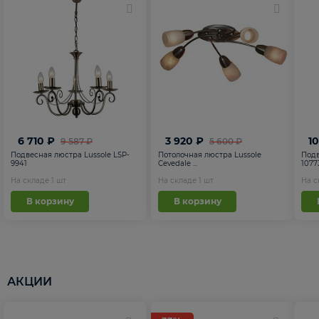
6 710 ₽
3 920 ₽
1
9 587 ₽
5 600 ₽
Подвесная люстра Lussole LSP-
Потолочная люстра Lussole
Подв
9941
Cevedale ...
1077
На складе
1
шт
На складе
1
шт
На 
В корзину
В корзину
АКЦИИ