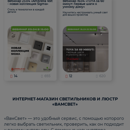
Вебинар 23.04 «Ambrella Volt
Вебинар 16.04 «TUYA за 60
- новая коллекция Sigma»
минут: первые шаги к
умному дому»
Стиль и технологии в каждой
детали
Научитесь настраивать умный свет
для ваших проектов
14
693
12
620
ИНТЕРНЕТ-МАГАЗИН СВЕТИЛЬНИКОВ И ЛЮСТР
«ВАМСВЕТ»
«ВамСвет» — это удобный сервис, с помощью которого
легко выбрать светильник, проверить, как он подходит