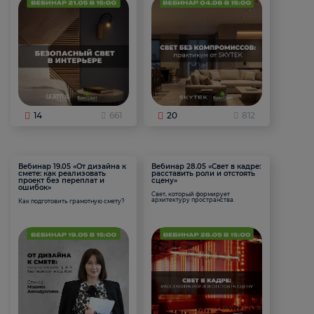
14
661
20
812
Вебинар 19.05 «От дизайна к
Вебинар 28.05 «Свет в кадре:
смете: как реализовать
расставить роли и отстоять
проект без переплат и
сцену»
ошибок»
Свет, который формирует
архитектуру пространства.
Как подготовить грамотную смету?