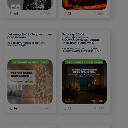
44
1109
15
664
Вебинар 14.05 «Теория слоев
Вебинар 28.04
освещения»
«Трансформация
пространства: как одним
нажатием меняются
Как создать интерьер премиум-
класса с Arlight?
функции комнаты
Как модернизировать любую
комнату в доме до уровня ПРО?
14
663
12
1189